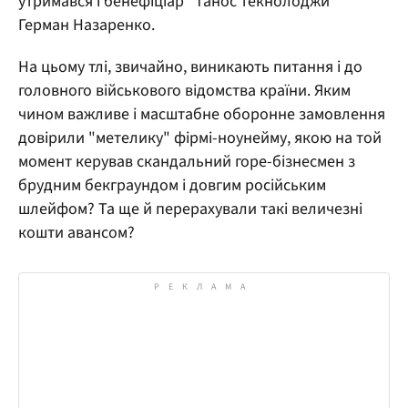
утримався і бенефіціар "Танос текнолоджи"
Герман Назаренко.
На цьому тлі, звичайно, виникають питання і до
головного військового відомства країни. Яким
чином важливе і масштабне оборонне замовлення
довірили "метелику" фірмі-ноунейму, якою на той
момент керував скандальний горе-бізнесмен з
брудним бекграундом і довгим російським
шлейфом? Та ще й перерахували такі величезні
кошти авансом?