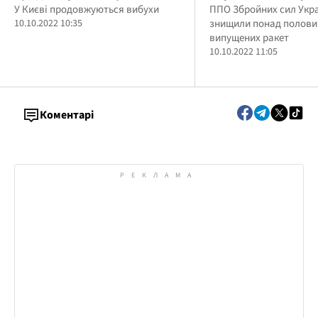
вдарили по "мосту Кличка"
У Києві продовжуються вибухи
ППО Збройних сил Укра
10.10.2022 10:35
знищили понад половин
(відео)
випущених ракет
10.10.2022 11:05
Коментарі