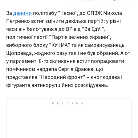
За
даними
політхабу "Чесно", до ОПЗЖ Микола
Петренко встиг змінити декілька партій: у різні
часи він балотувався до ВР від "За ЕдУ!",
політичної партії "Партія зелених України",
виборчого блоку "КУЧМА" та як самовисуванець.
Щоправда, жодного разу так і не був обраний. А от
у парламенті 8-го скликання встиг попрацювати
помічником нардепа Сергія Драюка, що
представляв "Народний фронт" – кнопкодава і
фігуранта антикорупційних розслідувань.