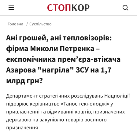
Головна
Суспільство
Ані грошей, ані тепловізорів:
фірма Миколи Петренка –
експомічника прем’єра-втікача
Азарова "нагріла" ЗСУ на 1,7
Стоп Політичній Корупції
Чесні
млрд грн?
Політика
Здор
Департамент стратегічних розслідувань Нацполіції
підозрює керівництво «Танос текнолоджі» у
привласненні та відмиванні коштів, призначених
державою на закупівлю товарів воєнного
призначення