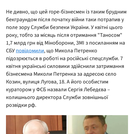
Не дивно, що цей горе-бізнесмен із таким брудним
бекграундом після початку війни таки потрапив у
поле зору Служби безпеки України. У квітні цього
року, тобто за місяць після отримання "Таносом"
1,7 млрд грн від Міноборони, ЗМІ з посиланням на
СБУ
повідомили
, що Микола Петренко
підозрюється в роботі на російські спецслужби. 7
квітня українські силовики здійснили затримання
бізнесмена Миколи Петренка за адресою село
Козин, вулиця Лугова, 18. А його особистим
куратором у ФСБ назвали Сергія Лебедєва –
колишнього директора Служби зовнішньої
розвідки рф.