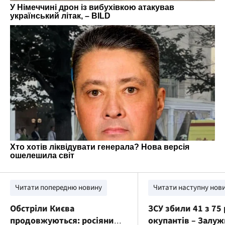
Читати попередню новину
Читати наступну нов
Обстріли Києва
ЗСУ збили 41 з 75
продовжуються: росіяни
окупантів – Залу