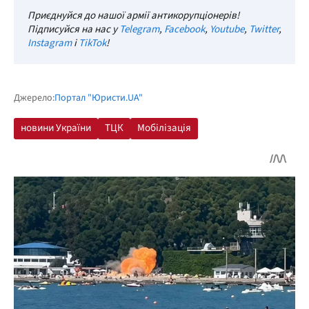
Приєднуйся до нашої армії антикорупціонерів!
Підписуйся на нас у
Telegram
,
Facebook
,
Youtube
,
Twitter
,
Instagram
і
TikTok
!
Джерело:
Портал "Юристи.UA"
новини України
ТЦК
Мобілізація