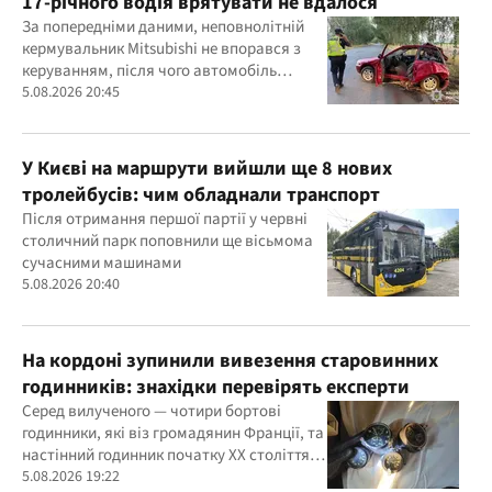
17-річного водія врятувати не вдалося
За попередніми даними, неповнолітній
кермувальник Mitsubishi не впорався з
керуванням, після чого автомобіль
врізався у дерево
5.08.2026 20:45
У Києві на маршрути вийшли ще 8 нових
тролейбусів: чим обладнали транспорт
Після отримання першої партії у червні
столичний парк поповнили ще вісьмома
сучасними машинами
5.08.2026 20:40
На кордоні зупинили вивезення старовинних
годинників: знахідки перевірять експерти
Серед вилученого — чотири бортові
годинники, які віз громадянин Франції, та
настінний годинник початку ХХ століття,
знайдений в автомобілі українця
5.08.2026 19:22