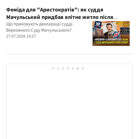
Феміда для "Аристократів": як суддя
Мачульський придбав елітне житло після
вердикту на користь забудовника?
Що приховують декларації судді
Верховного Суду Мачульського?
27.07.2026 10:27