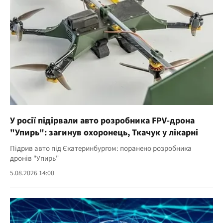
У росії підірвали авто розробника FPV-дрона
"Упирь": загинув охоронець, Ткачук у лікарні
Підрив авто під Єкатеринбургом: поранено розробника
дронів "Упирь"
5.08.2026 14:00