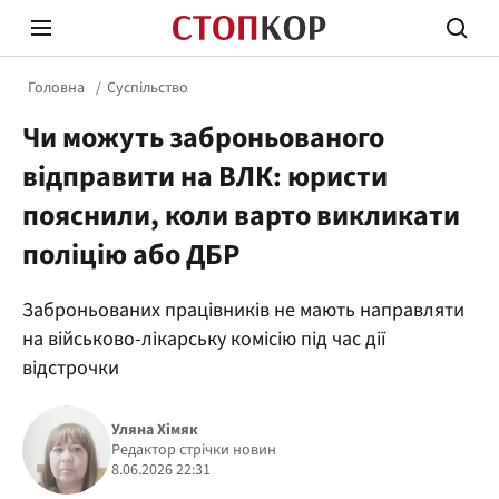
Головна
Суспільство
Чи можуть заброньованого
відправити на ВЛК: юристи
пояснили, коли варто викликати
поліцію або ДБР
Стоп Політичній Корупції
Чесні
Заброньованих працівників не мають направляти
на військово-лікарську комісію під час дії
Політика
Здор
відстрочки
Уляна Хімяк
Редактор стрічки новин
8.06.2026 22:31