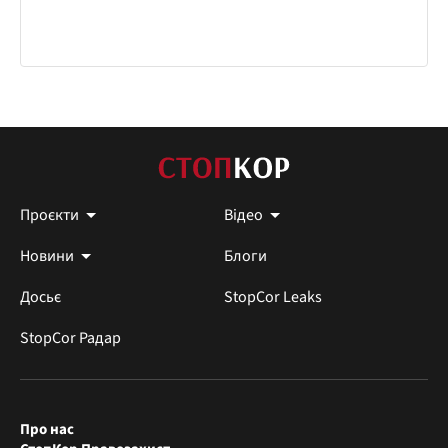
Проєкти
Відео
Новини
Блоги
Досьє
StopCor Leaks
StopCor Радар
Про нас