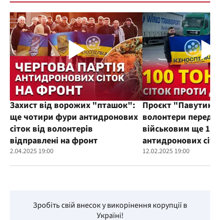
Захист від ворожих "пташок":
Проєкт "Павутиння
ще чотири фури антидронових
волонтери переда
сіток від волонтерів
військовим ще 100
відправлені на фронт
антидронових сіто
2.04.2025 19:00
12.02.2025 19:00
Зробіть свій внесок у викорінення корупції в
Україні!