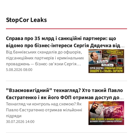
StopCor Leaks
Справа про 35 млрд і санкційні партнери: що
відомо про бізнес-інтереси Сергія Дядечка від
"Родовід Банку" до "ФАРМАСЕЛ"
Від банківських скандалів до офшорів,
підсанкційних партнерів і кримінальних
проваджень — бізнес-зв'язки Сергія
Дядечка й досі простягаються через
5.08.2026 08:00
Україну та кілька іноземних юрисдикцій
"Взаємовигідний" технагляд? Хто такий Павло
Євстратенко і як його ФОП отримав доступ до
бюджетних мільйонів?
Технагляд чи контроль над схемою? Як
Павло Євстратенко отримав мільйонні
підряди
30.07.2026 14:00