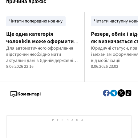
Читати попередню новину
Читати наступну нов
Ще одна категорія
Резерв, облік і ві
чоловіків може оформити
як визначається с
відстрочку в Резерв+
Для автоматичного оформлення
військовозобов’я
Юридичні статуси, пр
відстрочки необхідно мати
і механізм оформлення
актуальні дані в Єдиній державній
від мобілізації
електронній базі з питань освіти
8.06.2026 22:16
8.06.2026 23:02
Коментарі