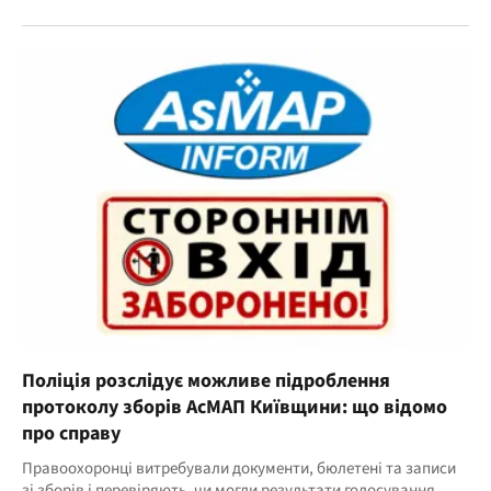
Поліція розслідує можливе підроблення
протоколу зборів АсМАП Київщини: що відомо
про справу
Правоохоронці витребували документи, бюлетені та записи
зі зборів і перевіряють, чи могли результати голосування