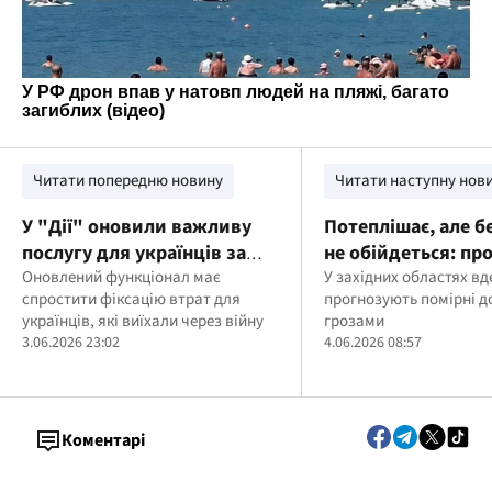
Читати попередню новину
Читати наступну нов
У "Дії" оновили важливу
Потеплішає, але б
послугу для українців за
не обійдеться: пр
кордоном: що змінилося
Оновлений функціонал має
погоди на 4 червн
У західних областях вд
спростити фіксацію втрат для
прогнозують помірні д
українців, які виїхали через війну
грозами
3.06.2026 23:02
4.06.2026 08:57
Коментарі