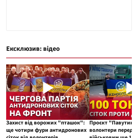
Ексклюзив: відео
Захист від ворожих "пташок":
Проєкт "Павутиння
ще чотири фури антидронових
волонтери переда
сіток від волонтерів
військовим ще 100