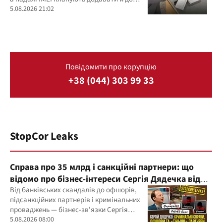
фіскальних чеків
5.08.2026 21:02
Повідомити про корупцію
+38 (044) 303 99 33
StopCor Leaks
Справа про 35 млрд і санкційні партнери: що
відомо про бізнес-інтереси Сергія Дядечка від
"Родовід Банку" до "ФАРМАСЕЛ"
Від банківських скандалів до офшорів,
підсанкційних партнерів і кримінальних
проваджень — бізнес-зв'язки Сергія
Дядечка й досі простягаються через
5.08.2026 08:00