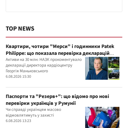
TOP NEWS
Квартири, чотири "Мерси" і годинники Patek
Philippe: що показала перевірка декларацій
керівника дитячого кардіоцентру
Активи на 30 млн: НАЗК прокоментувало
декларації директора кардіоцентру
Маньковського і що каже НАЗК?
Георгія Маньковського
6.08.2026 15:30
Паспорти та "Резерв+": що відомо про нові
перевірки українців у Румунії
Чи справді українцям масово
відмовлятимуть у захисті
6.08.2026 13:23