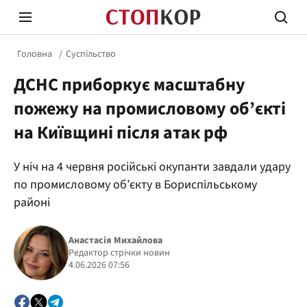
Головна
Суспільство
ДСНС приборкує масштабну
пожежу на промисловому об’єкті
на Київщині після атак рф
Стоп Політичній Корупції
Чесні
У ніч на 4 червня російські окупанти завдали удару
по промисловому об’єкту в Бориспільському
районі
Політика
Здор
Анастасія Михайлова
Редактор стрічки новин
4.06.2026 07:56