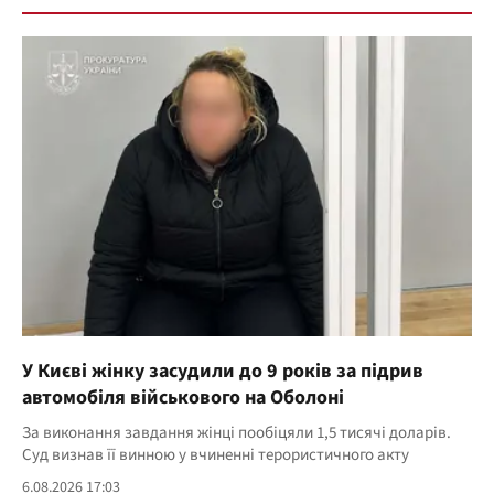
У Києві жінку засудили до 9 років за підрив
автомобіля військового на Оболоні
За виконання завдання жінці пообіцяли 1,5 тисячі доларів.
Суд визнав її винною у вчиненні терористичного акту
6.08.2026 17:03