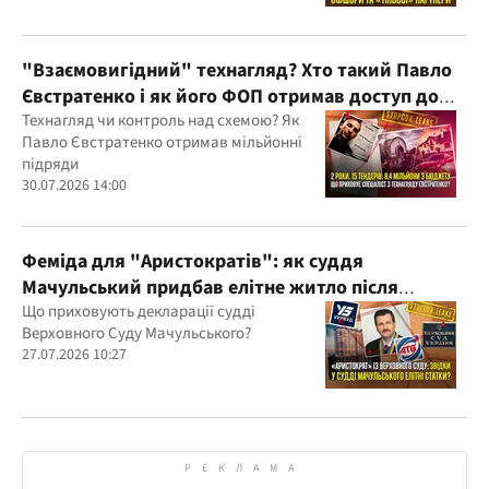
Україну та кілька іноземних юрисдикцій
"Взаємовигідний" технагляд? Хто такий Павло
Євстратенко і як його ФОП отримав доступ до
бюджетних мільйонів?
Технагляд чи контроль над схемою? Як
Павло Євстратенко отримав мільйонні
підряди
30.07.2026 14:00
Феміда для "Аристократів": як суддя
Мачульський придбав елітне житло після
вердикту на користь забудовника?
Що приховують декларації судді
Верховного Суду Мачульського?
27.07.2026 10:27