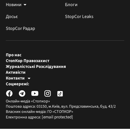
Новини
Блоги
Досьє
StopCor Leaks
StopCor Радар
Про нас
СтопКор Правозахист
Журналістські Розслідування
Активісти
Контакти
Редакція СтопКора
Соцмережі:
[email protected]
Журналісти-розслідувачі
[email protected]
Онлайн-медіа «Стопкор»
Поштова адреса: 03150, м.Київ, вул. Предславинська, буд. 43/2
Власник онлайн-медіа: ГО «СТОПКОР»
[email protected]
Електронна адреса: