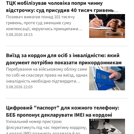
ТЦК мобілізував чоловіка попри чинну
відстрочку: суд присудив 40 тисяч гривень
компенсації
Позивач вимагав понад 101 тисячу
гривень, проте суд зменшив суму
компенсації, керуючись принципами
розумності та співмірності
5.08.2026 18:15
Виїзд за кордон для осіб з інвалідністю: який
документ потрібно показати прикордонникам
Перебування на військовому обліку саме
по собі не скасовує права на виїзд, однак
інвалідність необхідно підтвердити
документально
5.08.2026 22:03
Цифровий "паспорт" для кожного телефону:
БЕБ пропонує декларувати IMEI на кордоні
Унікальний номер пристрою
фіксуватимуть під час перетину кордону,
а надалі IMEI планують додавати й до