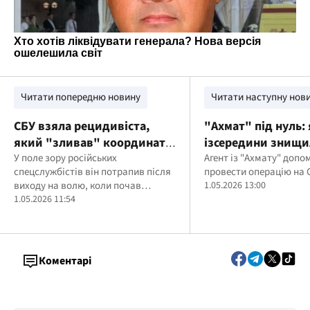
Читати попередню новину
Читати наступну нов
СБУ взяла рецидивіста,
"Ахмат" під нуль: 
який "зливав" координати
ізсередини знищи
ЗСУ в Миколаєві
У поле зору російських
елітний підрозділ
Агент із "Ахмату" допом
спецслужбістів він потрапив після
провести операцію на
кадирівців
виходу на волю, коли почав
1.05.2026 13:00
шукати "швидкі заробітки" у
1.05.2026 11:54
тематичних ТГ-каналах
Коментарі