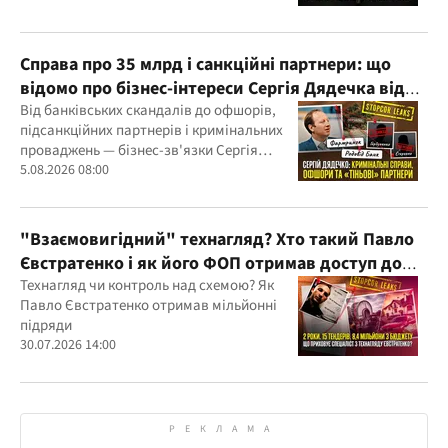
Справа про 35 млрд і санкційні партнери: що
відомо про бізнес-інтереси Сергія Дядечка від
"Родовід Банку" до "ФАРМАСЕЛ"
Від банківських скандалів до офшорів,
підсанкційних партнерів і кримінальних
проваджень — бізнес-зв'язки Сергія
Дядечка й досі простягаються через
5.08.2026 08:00
Україну та кілька іноземних юрисдикцій
"Взаємовигідний" технагляд? Хто такий Павло
Євстратенко і як його ФОП отримав доступ до
бюджетних мільйонів?
Технагляд чи контроль над схемою? Як
Павло Євстратенко отримав мільйонні
підряди
30.07.2026 14:00