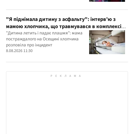
"Я піднімала дитину з асфальту": інтерв'ю з
мамою хлопчика, що травмувався в комплексі
"Яхта" на Осещині
"Дитина летить і падає плашмя": мама
постраждалого на Осещині хлопчика
розповіла про інцидент
8.08.2026 11:30