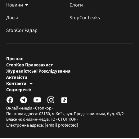
Новини
Блоги
Досьє
StopCor Leaks
StopCor Радар
Про нас
СтопКор Правозахист
Журналістські Розслідування
Активісти
Контакти
Редакція СтопКора
Соцмережі:
[email protected]
Журналісти-розслідувачі
[email protected]
Онлайн-медіа «Стопкор»
Поштова адреса: 03150, м.Київ, вул. Предславинська, буд. 43/2
Власник онлайн-медіа: ГО «СТОПКОР»
[email protected]
Електронна адреса: