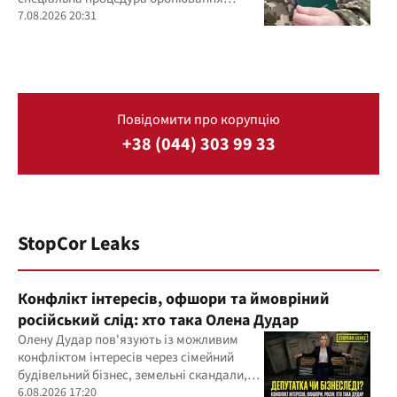
строком до 45 днів
7.08.2026 20:31
Повідомити про корупцію
+38 (044) 303 99 33
StopCor Leaks
Конфлікт інтересів, офшори та ймовріний
російський слід: хто така Олена Дудар
Олену Дудар пов'язують із можливим
конфліктом інтересів через сімейний
будівельний бізнес, земельні скандали,
судові справи
6.08.2026 17:20