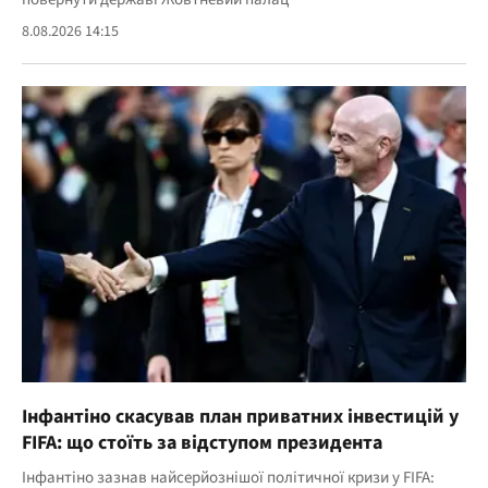
8.08.2026 14:15
Інфантіно скасував план приватних інвестицій у
FIFA: що стоїть за відступом президента
Інфантіно зазнав найсерйознішої політичної кризи у FIFA: