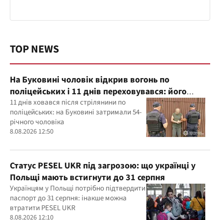
TOP NEWS
На Буковині чоловік відкрив вогонь по
поліцейських і 11 днів переховувався: його
затримали
11 днів ховався після стрілянини по
поліцейських: на Буковині затримали 54-
річного чоловіка
8.08.2026 12:50
Статус PESEL UKR під загрозою: що українці у
Польщі мають встигнути до 31 серпня
Українцям у Польщі потрібно підтвердити
паспорт до 31 серпня: інакше можна
втратити PESEL UKR
8.08.2026 12:10