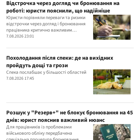
Відстрочка через догляд чи бронювання на
роботі: юристи пояснили, що надійніше
Юристи порівняли переваги та ризики
відстрочки через догляд і бронювання
працівника критично важливим
підприємством
7.08.2026 23:01
Похолодання після спеки: де на вихідних
пройдуть дощі та грози
Спека послабшає у більшості областей
7.08.2026 17:45
Розшук у "Резерв+" не блокує бронювання на 45
днів: юрист пояснив важливий нюанс
Для працівників із проблемами
військового обліку передбачена
спеціальна процедура бронювання