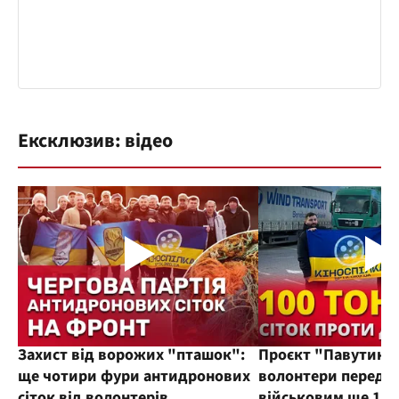
Ексклюзив: відео
Захист від ворожих "пташок":
Проєкт "Павутиння
ще чотири фури антидронових
волонтери переда
сіток від волонтерів
військовим ще 100