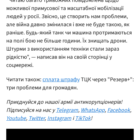
"Читаю багато тривожних повідомлень щодо
можливої примусової та масштабної мобілізації
людей у росії. Звісно, це створить нам проблеми,
але війна давно змінилася і вже не буде такою, як
раніше. Будь-який танк чи машина протримаються
на полі бою не більше години. Їх знищать дрони.
Штурми з використанням техніки стали зараз
рідкістю", — написав він на своїй сторінці у
соцмережі.
Читати також:
сплата штрафу
ТЦК через "Резерв+":
три проблеми для громадян.
Приєднуйся до нашої армії антикорупціонерів!
Підписуйся на нас у
Telegram
,
WhatsApp
,
Facebook
,
Youtube
,
Twitter
,
Instagram
і
TikTok
!