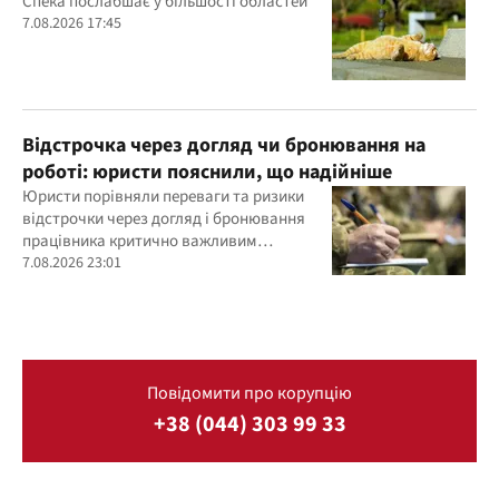
Спека послабшає у більшості областей
7.08.2026 17:45
Відстрочка через догляд чи бронювання на
роботі: юристи пояснили, що надійніше
Юристи порівняли переваги та ризики
відстрочки через догляд і бронювання
працівника критично важливим
підприємством
7.08.2026 23:01
Повідомити про корупцію
+38 (044) 303 99 33