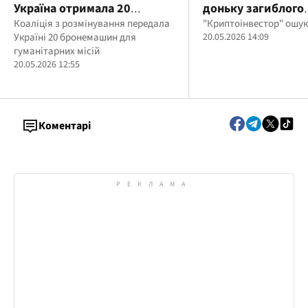
Україна отримала 20
доньку загиблого
канадських Roshel Senator
Коаліція з розмінування передала
військового і вим
"Криптоінвестор" ошук
Україні 20 бронемашин для
20.05.2026 14:09
для саперів
тисяч гривень
гуманітарних місій
20.05.2026 12:55
Коментарі