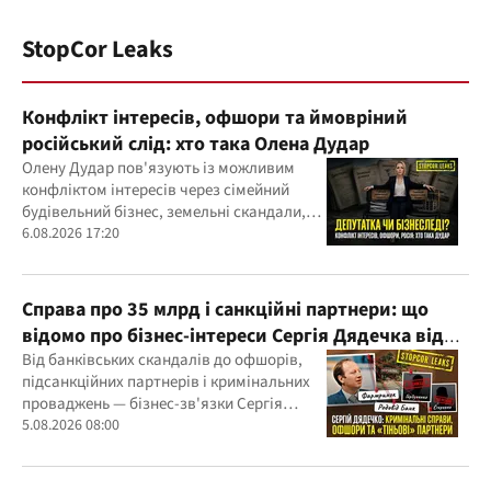
StopCor Leaks
Конфлікт інтересів, офшори та ймовріний
російський слід: хто така Олена Дудар
Олену Дудар пов'язують із можливим
конфліктом інтересів через сімейний
будівельний бізнес, земельні скандали,
судові справи
6.08.2026 17:20
Справа про 35 млрд і санкційні партнери: що
відомо про бізнес-інтереси Сергія Дядечка від
"Родовід Банку" до "ФАРМАСЕЛ"
Від банківських скандалів до офшорів,
підсанкційних партнерів і кримінальних
проваджень — бізнес-зв'язки Сергія
Дядечка й досі простягаються через
5.08.2026 08:00
Україну та кілька іноземних юрисдикцій