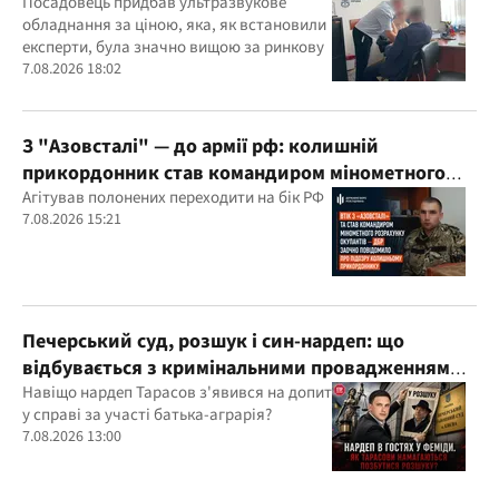
підозру
Посадовець придбав ультразвукове
обладнання за ціною, яка, як встановили
експерти, була значно вищою за ринкову
7.08.2026 18:02
З "Азовсталі" — до армії рф: колишній
прикордонник став командиром мінометного
розрахунку окупантів
Агітував полонених переходити на бік РФ
7.08.2026 15:21
Печерський суд, розшук і син-нардеп: що
відбувається з кримінальними провадженнями
за участі агробарона Тарасова?
Навіщо нардеп Тарасов з'явився на допит
у справі за участі батька-аграрія?
7.08.2026 13:00