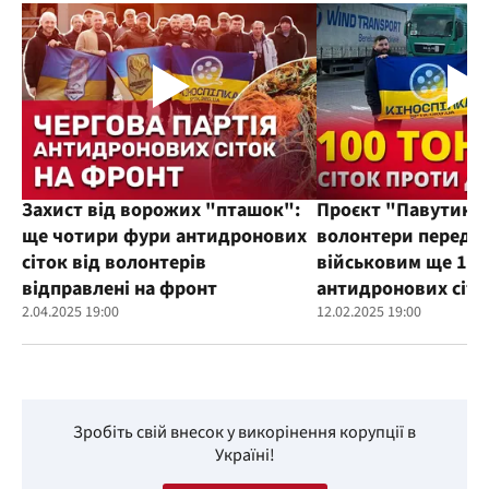
Захист від ворожих "пташок":
Проєкт "Павутиння
ще чотири фури антидронових
волонтери переда
сіток від волонтерів
військовим ще 100
відправлені на фронт
антидронових сіто
2.04.2025 19:00
12.02.2025 19:00
Зробіть свій внесок у викорінення корупції в
Україні!