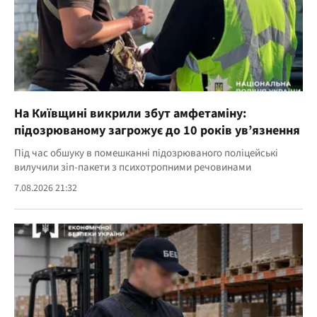
На Київщині викрили збут амфетаміну:
підозрюваному загрожує до 10 років ув’язнення
Під час обшуку в помешканні підозрюваного поліцейські
вилучили зіп-пакети з психотропними речовинами
7.08.2026 21:32