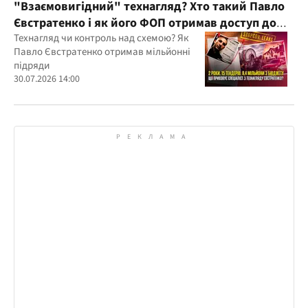
"Взаємовигідний" технагляд? Хто такий Павло
Євстратенко і як його ФОП отримав доступ до
бюджетних мільйонів?
Технагляд чи контроль над схемою? Як
Павло Євстратенко отримав мільйонні
підряди
30.07.2026 14:00