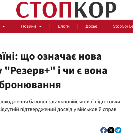
Новини
Блоги
Досьє
StopCor L
аїні: що означає нова
 "Резерв+" і чи є вона
За парканом
 бронювання
Події
Сус
роходження базової загальновійськової підготовки
відсутній підтверджений досвід у військовій справі