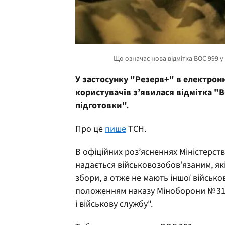
У застосунку "Резерв+" в електрон
користувачів з’явилася відмітка "В
підготовки".
Про це
пише
ТСН.
В офіційних роз’ясненнях Міністерст
надається військовозобов’язаним, як
збори, а отже не мають іншої військов
положенням наказу Міноборони № 317 
і військову службу".