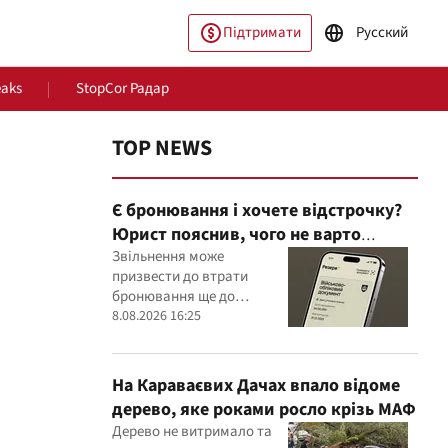
Підтримати
Русский
eaks
StopCor Радар
TOP NEWS
Є бронювання і хочете відстрочку?
Юрист пояснив, чого не варто
робити
Звільнення може
призвести до втрати
бронювання ще до
пільство
Світ
оформлення нової
8.08.2026 16:25
відстрочки
На Караваєвих Дачах впало відоме
дерево, яке роками росло крізь МАФ
Дерево не витримало та