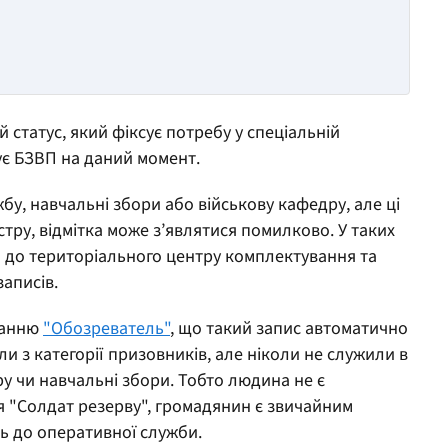
 статус, який фіксує потребу у спеціальній
бує БЗВП на даний момент.
у, навчальні збори або військову кафедру, але ці
тру, відмітка може з’являтися помилково. У таких
 до територіального центру комплектування та
записів.
данню
"Обозреватель"
, що такий запис автоматично
ли з категорії призовників, але ніколи не служили в
ру чи навчальні збори. Тобто людина не є
я "Солдат резерву", громадянин є звичайним
ь до оперативної служби.