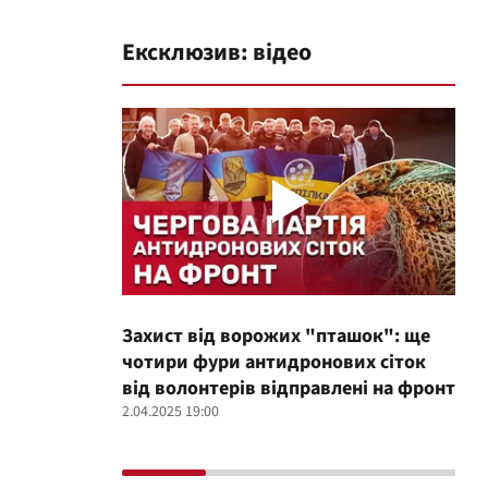
Ексклюзив: відео
Захист від ворожих "пташок": ще
Про
чотири фури антидронових сіток
вол
від волонтерів відправлені на фронт
100
2.04.2025 19:00
12.02