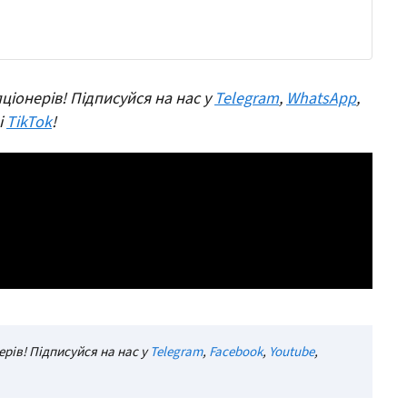
ціонерів! Підписуйся на нас у
Telegram
,
WhatsApp
,
 і
TikTok
!
рів! Підписуйся на нас у
Telegram
,
Facebook
,
Youtube
,