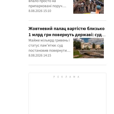
впало просто на
припарковані поруч
машини
8.08.2026 15:10
Жовтневий палац вартістю близько
1 млрд грн повернуть державі: суд
задовольнив позов прокуратури
Майже мільярд гривень і
статус пам’ятки: суд
постановив повернути
державі Жовтневий палац
8.08.2026 14:15