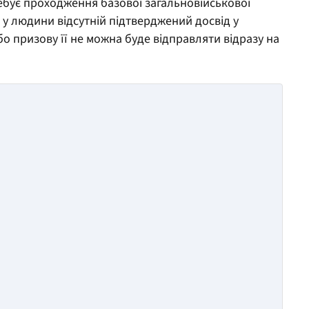
ебує проходження базової загальновійськової
о у людини відсутній підтверджений досвід у
 або призову її не можна буде відправляти відразу на