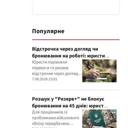
Популярне
Відстрочка через догляд чи
бронювання на роботі: юристи
пояснили, що надійніше
Юристи порівняли
переваги та ризики
відстрочки через догляд і
бронювання працівника
7.08.2026 23:01
критично важливим
підприємством
Розшук у "Резерв+" не блокує
бронювання на 45 днів: юрист
пояснив важливий нюанс
Для працівників із
проблемами військового
обліку передбачена