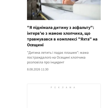
"Я піднімала дитину з асфальту":
інтерв'ю з мамою хлопчика, що
травмувався в комплексі "Яхта" на
Осещині
"Дитина летить і падає плашмя": мама
постраждалого на Осещині хлопчика
розповіла про інцидент
8.08.2026 11:30