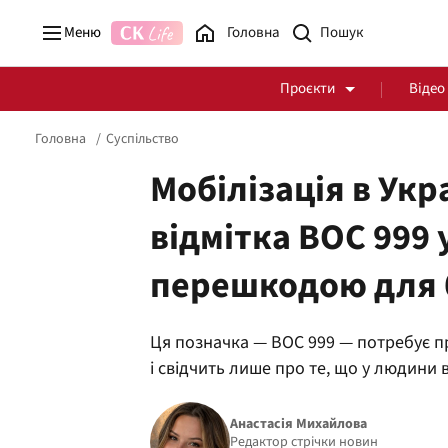
Меню
Головна
Проєкти
Відео
Головна
Суспільство
Мобілізація в Укр
відмітка ВОС 999 у
Стоп Політичній Корупції
Чесні закупівлі
перешкодою для
Політика
Здоров'я
Ця позначка — ВОС 999 — потребує п
і свідчить лише про те, що у людини 
Анастасія Михайлова
Редактор стрічки новин