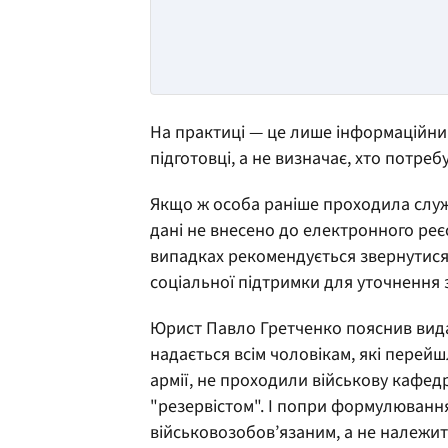
На практиці — це лише інформаційний
підготовці, а не визначає, хто потре
Якщо ж особа раніше проходила служб
дані не внесено до електронного реєс
випадках рекомендується звернутися
соціальної підтримки для уточнення 
Юрист Павло Гретченко пояснив ви
надається всім чоловікам, які перейш
армії, не проходили військову кафед
"резервістом". І попри формулюванн
військовозобов’язаним, а не належит