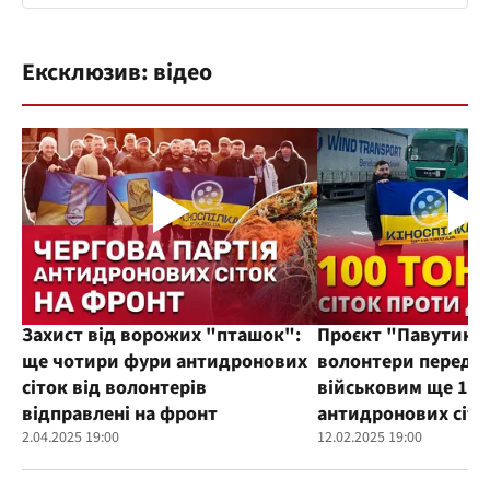
Ексклюзив: відео
Захист від ворожих "пташок":
Проєкт "Павутиння
ще чотири фури антидронових
волонтери переда
сіток від волонтерів
військовим ще 100
відправлені на фронт
антидронових сіто
2.04.2025 19:00
12.02.2025 19:00