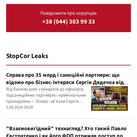
Повідомити про корупцію
+38 (044) 303 99 33
StopCor Leaks
Справа про 35 млрд і санкційні партнери: що
відомо про бізнес-інтереси Сергія Дядечка від
"Родовід Банку" до "ФАРМАСЕЛ"
Від банківських скандалів до офшорів,
підсанкційних партнерів і кримінальних
проваджень — бізнес-зв'язки Сергія
Дядечка й досі простягаються через
5.08.2026 08:00
Україну та кілька іноземних юрисдикцій
"Взаємовигідний" технагляд? Хто такий Павло
Євстратенко і як його ФОП отримав доступ до