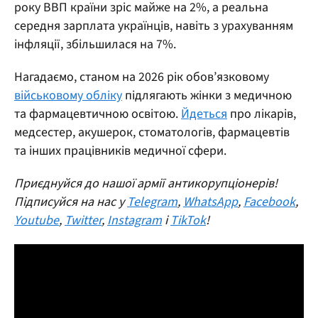
року ВВП країни зріс майже на 2%, а реальна
середня зарплата українців, навіть з урахуванням
інфляції, збільшилася на 7%.
Нагадаємо, станом на 2026 рік обов’язковому
військовому обліку
підлягають жінки з медичною
та фармацевтичною освітою.
Йдеться
про лікарів,
медсестер, акушерок, стоматологів, фармацевтів
та інших працівників медичної сфери.
Приєднуйся до нашої армії антикорупціонерів!
Підписуйся на нас у
Telegram
,
WhatsApp
,
Facebook
,
Youtube
,
Twitter
,
Instagram
і
TikTok
!