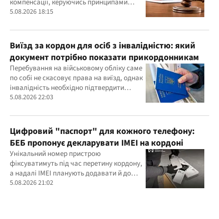
компенсації, керуючись принципами
розумності та співмірності
5.08.2026 18:15
Виїзд за кордон для осіб з інвалідністю: який
документ потрібно показати прикордонникам
Перебування на військовому обліку саме
по собі не скасовує права на виїзд, однак
інвалідність необхідно підтвердити
документально
5.08.2026 22:03
Цифровий "паспорт" для кожного телефону:
БЕБ пропонує декларувати IMEI на кордоні
Унікальний номер пристрою
фіксуватимуть під час перетину кордону,
а надалі IMEI планують додавати й до
фіскальних чеків
5.08.2026 21:02