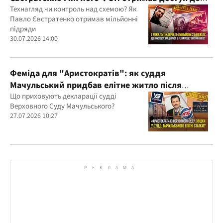
бюджетних мільйонів?
Технагляд чи контроль над схемою? Як
Павло Євстратенко отримав мільйонні
підряди
30.07.2026 14:00
Феміда для "Аристократів": як суддя
Мачульський придбав елітне житло після
вердикту на користь забудовника?
Що приховують декларації судді
Верховного Суду Мачульського?
27.07.2026 10:27