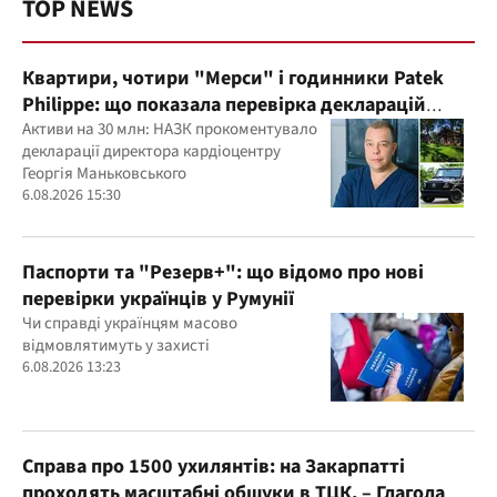
TOP NEWS
Квартири, чотири "Мерси" і годинники Patek
Philippe: що показала перевірка декларацій
керівника дитячого кардіоцентру
Активи на 30 млн: НАЗК прокоментувало
декларації директора кардіоцентру
Маньковського і що каже НАЗК?
Георгія Маньковського
6.08.2026 15:30
Паспорти та "Резерв+": що відомо про нові
перевірки українців у Румунії
Чи справді українцям масово
відмовлятимуть у захисті
6.08.2026 13:23
Справа про 1500 ухилянтів: на Закарпатті
проходять масштабні обшуки в ТЦК, – Глагола