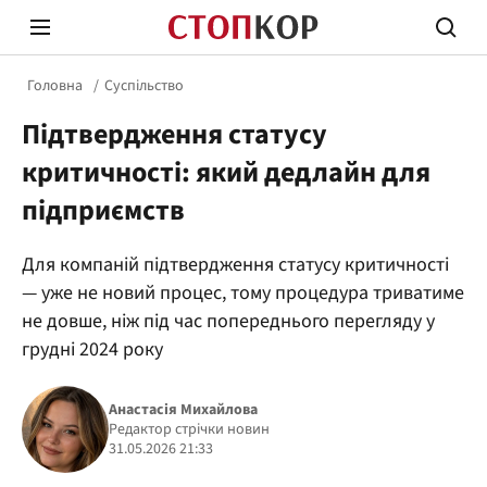
Головна
Суспільство
Підтвердження статусу
критичності: який дедлайн для
підприємств
Стоп Політичній Корупції
Чесні
Для компаній підтвердження статусу критичності
— уже не новий процес, тому процедура триватиме
не довше, ніж під час попереднього перегляду у
Політика
Здор
грудні 2024 року
Анастасія Михайлова
Редактор стрічки новин
31.05.2026 21:33