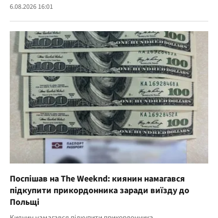
6.08.2026 16:01
Поспішав на The Weeknd: киянин намагався
підкупити прикордонника заради виїзду до
Польщі
Киянин намагався підкупити прикордонника