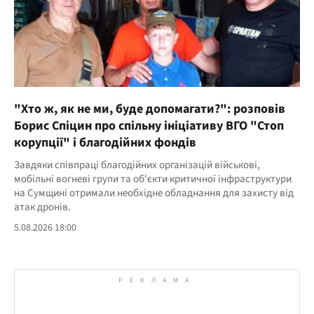
"Хто ж, як не ми, буде допомагати?": розповів
Борис Спіцин про спільну ініціативу ВГО "Стоп
корупції" і благодійних фондів
Завдяки співпраці благодійних організацій військові,
мобільні вогневі групи та об'єкти критичної інфраструктури
на Сумщині отримали необхідне обладнання для захисту від
атак дронів.
5.08.2026 18:00