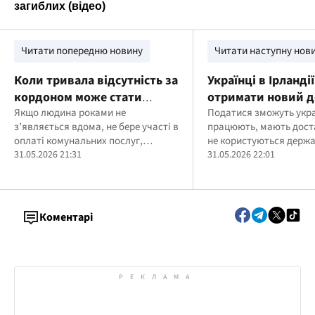
Читати попередню новину
Читати наступну нов
Коли тривала відсутність за
Українці в Ірланді
кордоном може стати
отримати новий д
підставою для виписки з
Якщо людина роками не
проживання після
Податися зможуть украї
з’являється вдома, не бере участі в
працюють, мають доста
житла
завершення тимча
оплаті комунальних послуг,
не користуються держ
захисту: умови
створила родину або облаштувала
31.05.2026 21:31
житлом
31.05.2026 22:01
побут в іншому місці й не
підтримує жодного зв’язку з
житлом, суд може стати на бік
власника
Коментарі