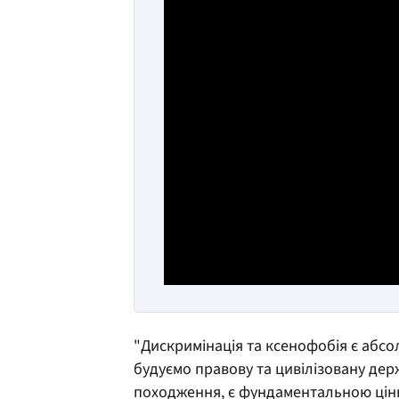
"Дискримінація та ксенофобія є абс
будуємо правову та цивілізовану держ
походження, є фундаментальною цінні