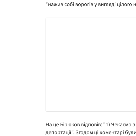
"нажив собі ворогів у вигляді цілого 
На це Бірюков відповів: "1) Чекаємо з
депортації". Згодом ці коментарі бул