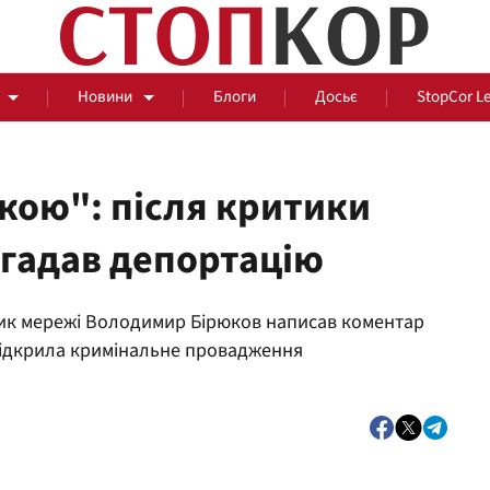
Новини
Блоги
Досьє
StopCor L
ркою": після критики
гадав депортацію
За парканом
ник мережі Володимир Бірюков написав коментар
Події
Сус
 відкрила кримінальне провадження