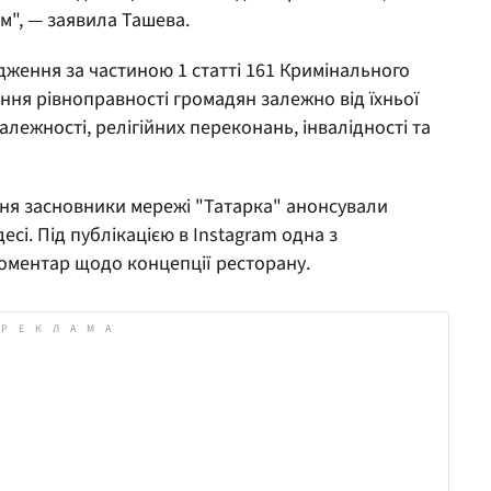
", — заявила Ташева.
ження за частиною 1 статті 161 Кримінального
ння рівноправності громадян залежно від їхньої
алежності, релігійних переконань, інвалідності та
авня засновники мережі "Татарка" анонсували
сі. Під публікацією в Instagram одна з
оментар щодо концепції ресторану.