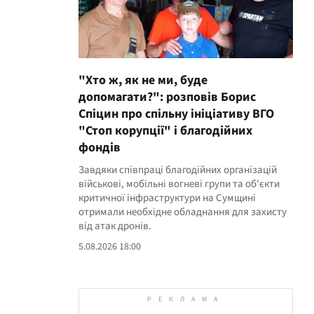
"Хто ж, як не ми, буде
допомагати?": розповів Борис
Спіцин про спільну ініціативу ВГО
"Стоп корупції" і благодійних
фондів
Завдяки співпраці благодійних організацій
військові, мобільні вогневі групи та об'єкти
критичної інфраструктури на Сумщині
отримали необхідне обладнання для захисту
від атак дронів.
5.08.2026 18:00