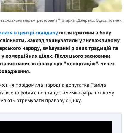
лася в центрі скандалу
після критики з боку
 спільноти. Заклад звинуватили у зневажливому
арського народу, змішуванні різних традицій та
 у комерційних цілях. Після цього засновник
тарях написав фразу про "депортацію", через
провадження.
ження повідомила народна депутатка Таміла
я та ксенофобія є неприпустимими в українському
я мають отримувати правову оцінку.