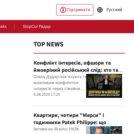
Підтримати
Русский
eaks
StopCor Радар
TOP NEWS
Конфлікт інтересів, офшори та
ймовріний російський слід: хто така
Олена Дудар
Олену Дудар пов'язують із
можливим конфліктом
інтересів через сімейний
пільство
Світ
будівельний бізнес,
6.08.2026 17:20
земельні скандали, судові
справи
Квартири, чотири "Мерси" і
годинники Patek Philippe: що
показала перевірка декларацій
Активи на 30 млн: НАЗК