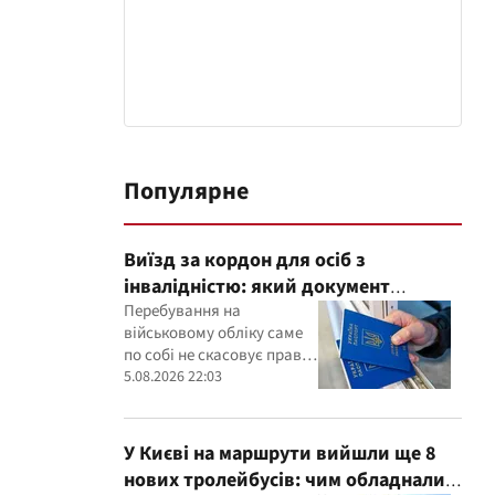
Популярне
Виїзд за кордон для осіб з
інвалідністю: який документ
потрібно показати прикордонникам
Перебування на
військовому обліку саме
по собі не скасовує права
на виїзд, однак
5.08.2026 22:03
інвалідність необхідно
підтвердити
документально
У Києві на маршрути вийшли ще 8
нових тролейбусів: чим обладнали