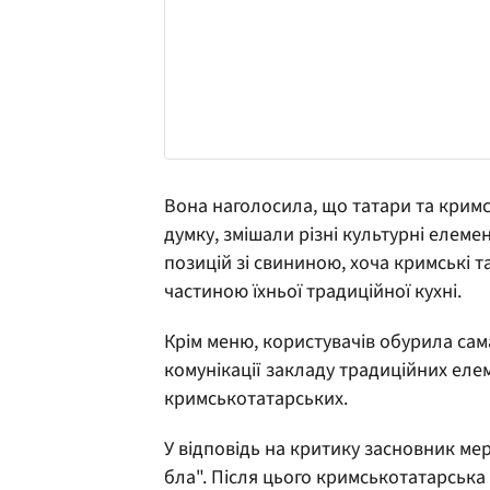
Вона наголосила, що татари та кримськ
думку, змішали різні культурні елем
позицій зі свининою, хоча кримські 
частиною їхньої традиційної кухні.
Крім меню, користувачів обурила сама
комунікації закладу традиційних елем
кримськотатарських.
У відповідь на критику засновник м
бла". Після цього кримськотатарська