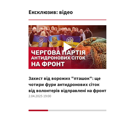
Ексклюзив: відео
Захист від ворожих "пташок": ще
Про
чотири фури антидронових сіток
вол
від волонтерів відправлені на фронт
100
2.04.2025 19:00
12.02