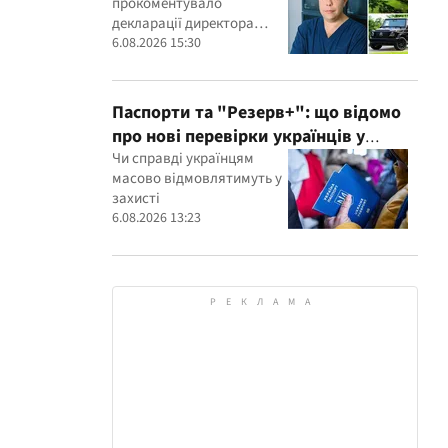
прокоментувало
керівника дитячого кардіоцентру
декларації директора
Маньковського і що каже НАЗК?
кардіоцентру Георгія
6.08.2026 15:30
Маньковського
Паспорти та "Резерв+": що відомо
про нові перевірки українців у
Румунії
Чи справді українцям
масово відмовлятимуть у
захисті
6.08.2026 13:23