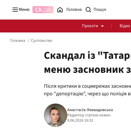
Меню
Головна
Проєкти
Відео
Головна
Суспільство
Скандал із "Тата
меню засновник з
Стоп Політичній Корупції
Чесні закупівлі
Після критики в соцмережах заснов
Політика
Здоров'я
про “депортацію", через що поліція
Анастасія Левандовська
Редактор стрічки новин
9.06.2026 16:32