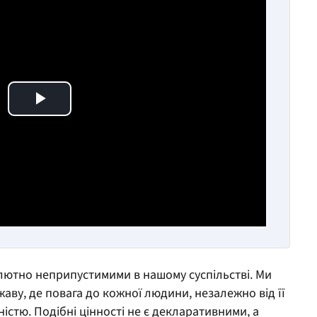
Play Video
олютно неприпустимими в нашому суспільстві. Ми
аву, де повага до кожної людини, незалежно від її
стю. Подібні цінності не є декларативними, а