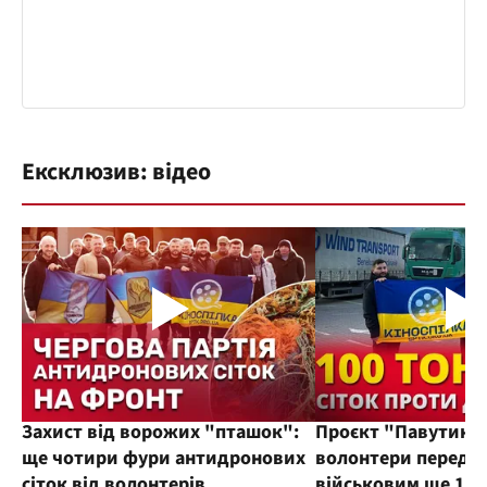
Ексклюзив: відео
Захист від ворожих "пташок":
Проєкт "Павутиння
ще чотири фури антидронових
волонтери переда
сіток від волонтерів
військовим ще 100