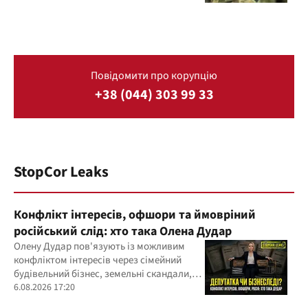
Повідомити про корупцію
+38 (044) 303 99 33
StopCor Leaks
Конфлікт інтересів, офшори та ймовріний
російський слід: хто така Олена Дудар
Олену Дудар пов'язують із можливим
конфліктом інтересів через сімейний
будівельний бізнес, земельні скандали,
судові справи
6.08.2026 17:20