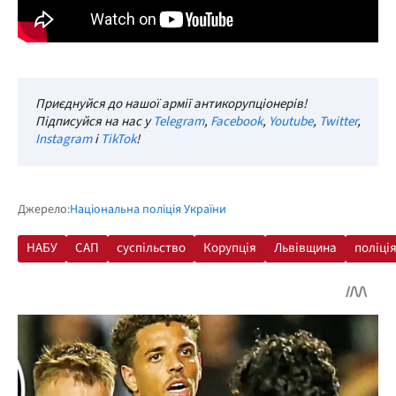
Приєднуйся до нашої армії антикорупціонерів!
Підписуйся на нас у
Telegram
,
Facebook
,
Youtube
,
Twitter
,
Instagram
і
TikTok
!
Джерело:
Національна поліція України
НАБУ
САП
суспільство
Корупція
Львівщина
поліці