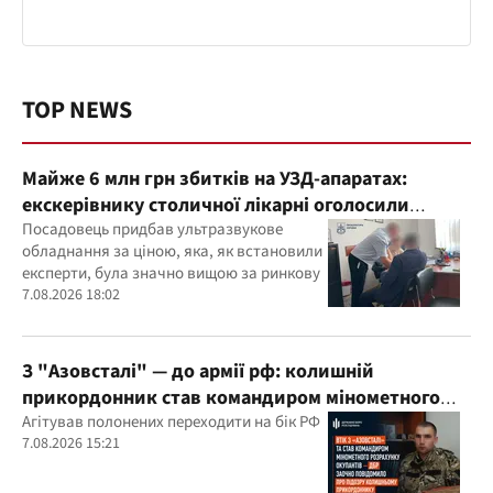
TOP NEWS
Майже 6 млн грн збитків на УЗД-апаратах:
екскерівнику столичної лікарні оголосили
підозру
Посадовець придбав ультразвукове
обладнання за ціною, яка, як встановили
експерти, була значно вищою за ринкову
7.08.2026 18:02
З "Азовсталі" — до армії рф: колишній
прикордонник став командиром мінометного
розрахунку окупантів
Агітував полонених переходити на бік РФ
7.08.2026 15:21