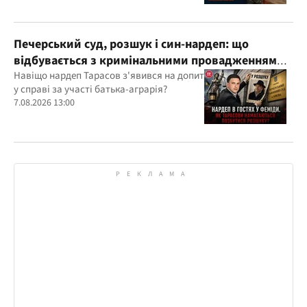
Печерський суд, розшук і син-нардеп: що
відбувається з кримінальними провадженнями
за участі агробарона Тарасова?
Навіщо нардеп Тарасов з'явився на допит
у справі за участі батька-аграрія?
7.08.2026 13:00