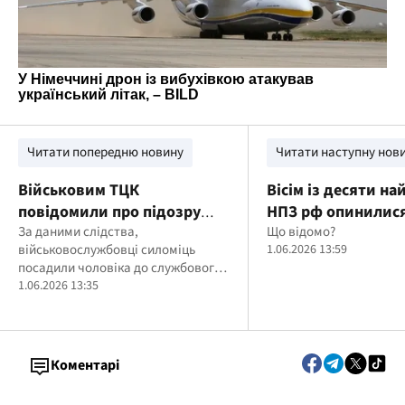
Читати попередню новину
Читати наступну нов
Військовим ТЦК
Вісім із десяти н
повідомили про підозру
НПЗ рф опинилися
через викрадення чоловіка
За даними слідства,
ударами у травні
Що відомо?
військовослужбовці силоміць
1.06.2026 13:59
та залишення його в
посадили чоловіка до службового
небезпеці
авто, а коли йому стало зле-
1.06.2026 13:35
залишили біля смітника без
допомоги
Коментарі