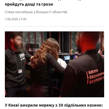
пройдуть дощі та грози
Спека послабшає у більшості областей
7.08.2026 17:45
У Києві викрили мережу з 39 підпільних казино: