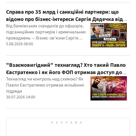
Справа про 35 млрд і санкційні партнери: що
відомо про бізнес-інтереси Сергія Дядечка від
"Родовід Банку" до "ФАРМАСЕЛ"
Від банківських скандалів до офшорів,
підсанкційних партнерів і кримінальних
проваджень — бізнес-зв'язки Сергія
Дядечка й досі простягаються через
5.08.2026 08:00
Україну та кілька іноземних юрисдикцій
"Взаємовигідний" технагляд? Хто такий Павло
Євстратенко і як його ФОП отримав доступ до
бюджетних мільйонів?
Технагляд чи контроль над схемою? Як
Павло Євстратенко отримав мільйонні
підряди
30.07.2026 14:00