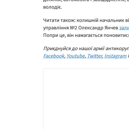
володіє.
Читати також: колишній начальник ві
управління №2 Олександр Янчев
зал
Попри це, він намагається поновитися
Приєднуйся до нашої армії антикоруп
Facebook
,
Youtube
,
Twitter
,
Instagram