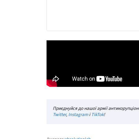
Приєднуйся до нашої армії антикорупціоне
Twitter
,
Instagram
і
TikTok
!