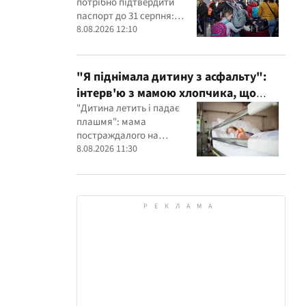
потрібно підтвердити
паспорт до 31 серпня:
інакше можна втратити
8.08.2026 12:10
PESEL UKR
"Я піднімала дитину з асфальту":
інтерв'ю з мамою хлопчика, що
травмувався в комплексі "Яхта" на
"Дитина летить і падає
плашмя": мама
Осещині
постраждалого на
Осещині хлопчика
8.08.2026 11:30
розповіла про інцидент