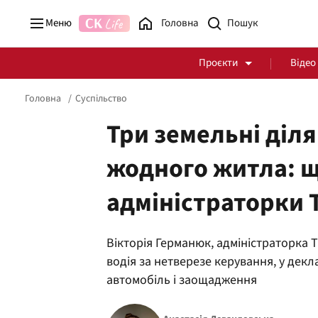
Меню
Головна
Проєкти
Відео
Головна
Суспільство
Три земельні діля
жодного житла: щ
Стоп Політичній Корупції
Чесні закупівлі
адміністраторки 
Політика
Здоров'я
Вікторія Германюк, адміністраторка
водія за нетверезе керування, у декл
автомобіль і заощадження