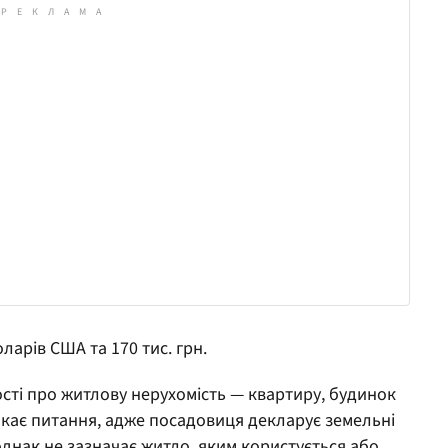
оларів США та 170 тис. грн.
ості про житлову нерухомість — квартиру, будинок
икає питання, адже посадовиця декларує земельні
однак не зазначає житло, яким користується або