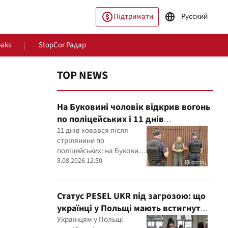
Підтримати
Русский
eaks
StopCor Радар
TOP NEWS
На Буковині чоловік відкрив вогонь
по поліцейських і 11 днів
переховувався: його затримали
11 днів ховався після
стрілянини по
поліцейських: на Буковині
пільство
Світ
затримали 54-річного
8.08.2026 12:50
чоловіка
Статус PESEL UKR під загрозою: що
українці у Польщі мають встигнути
до 31 серпня
Українцям у Польщі