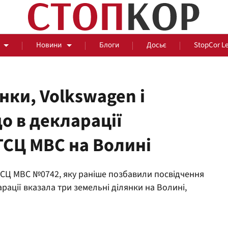
Новини
Блоги
Досьє
StopCor L
нки, Volkswagen і
о в декларації
За парканом
ТСЦ МВС на Волині
Події
Сус
 ТСЦ МВС №0742, яку раніше позбавили посвідчення
арації вказала три земельні ділянки на Волині,