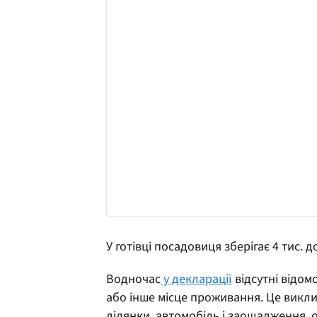
У готівці посадовиця зберігає 4 тис. д
Водночас
у декларації
відсутні відом
або інше місце проживання. Це викл
ділянки, автомобіль і заощадження, 