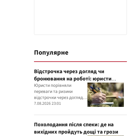
Популярне
Відстрочка через догляд чи
бронювання на роботі: юристи
пояснили, що надійніше
Юристи порівняли
переваги та ризики
відстрочки через догляд і
бронювання працівника
7.08.2026 23:01
критично важливим
підприємством
Похолодання після спеки: де на
вихідних пройдуть дощі та грози