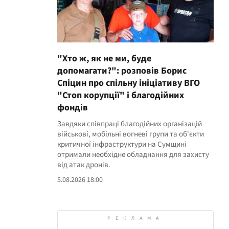
"Хто ж, як не ми, буде
допомагати?": розповів Борис
Спіцин про спільну ініціативу ВГО
"Стоп корупції" і благодійних
фондів
Завдяки співпраці благодійних організацій
військові, мобільні вогневі групи та об'єкти
критичної інфраструктури на Сумщині
отримали необхідне обладнання для захисту
від атак дронів.
5.08.2026 18:00