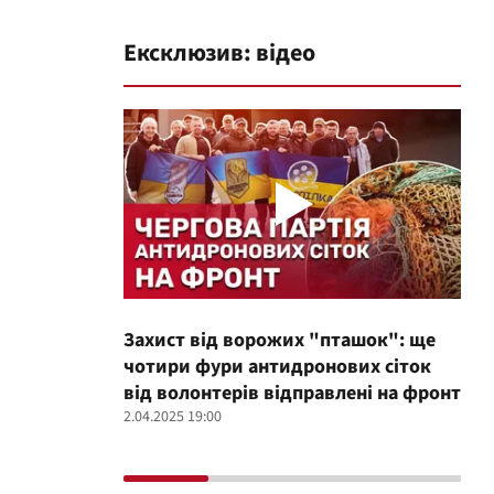
Ексклюзив: відео
Захист від ворожих "пташок": ще
Про
чотири фури антидронових сіток
вол
від волонтерів відправлені на фронт
100
2.04.2025 19:00
12.02