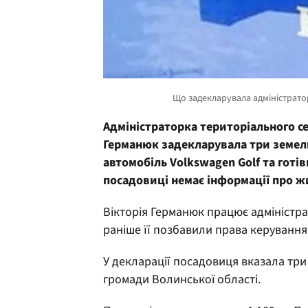
Адміністраторка територіального с
Германюк задекларувала три земель
автомобіль Volkswagen Golf та готі
посадовиці немає інформації про ж
Вікторія Германюк працює адміністр
раніше її позбавили права керуванн
У декларації посадовиця вказала три 
громади Волинської області.