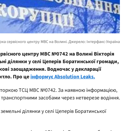
ервісного центру МВС №0742 на Волині Вікторія
ні ділянки у селі Цеперів Боратинської громади,
вкові заощадження. Водночас у декларації
итло. Про це
інформує Absolution Leaks.
аторкою ТСЦ МВС №0742. За наявною інформацією,
я транспортними засобами через нетверезе водіння.
земельні ділянки у селі Цеперів Боратинської