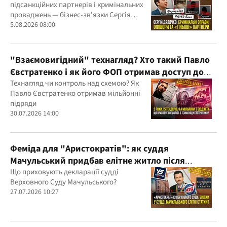
підсанкційних партнерів і кримінальних
проваджень — бізнес-зв'язки Сергія
Дядечка й досі простягаються через
5.08.2026 08:00
Україну та кілька іноземних юрисдикцій
"Взаємовигідний" технагляд? Хто такий Павло
Євстратенко і як його ФОП отримав доступ до
бюджетних мільйонів?
Технагляд чи контроль над схемою? Як
Павло Євстратенко отримав мільйонні
підряди
30.07.2026 14:00
Феміда для "Аристократів": як суддя
Мачульський придбав елітне житло після
вердикту на користь забудовника?
Що приховують декларації судді
Верховного Суду Мачульського?
27.07.2026 10:27