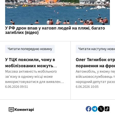
Читати попередню новину
Читати наступну нов
У ТЦК пояснили, чому в
Олег Тягнибок от
мобілізованих можуть
поранення на фро
забрати телефон
Масова активність мобільного
внаслідок атаки
Автомобіль, у якому п
зв'язку в одному місці може
військовослужбовець 
російського дрона
використовуватися для виявлення
народний депутат разо
розташування військових об'єктів
6.06.2026 09:51
побратимами, атакува
6.06.2026 10:05
безпілотник
Коментарі