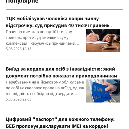
Популярне
ТЦК мобілізував чоловіка попри чинну
відстрочку: суд присудив 40 тисяч гривень
компенсації
Позивач вимагав понад 101 тисячу
гривень, проте суд зменшив суму
компенсації, керуючись принципами
розумності та співмірності
5.08.2026 18:15
Виїзд за кордон для осіб з інвалідністю: який
документ потрібно показати прикордонникам
Перебування на військовому обліку саме
по собі не скасовує права на виїзд, однак
інвалідність необхідно підтвердити
документально
5.08.2026 22:03
Цифровий "паспорт" для кожного телефону:
БЕБ пропонує декларувати IMEI на кордоні