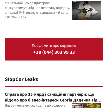
Унікальний номер пристрою
фіксуватимуть під час перетину кордону,
а надалі IMEI планують додавати й до
фіскальних чеків
5.08.2026 21:02
Повідомити про корупцію
+38 (044) 303 99 33
StopCor Leaks
Справа про 35 млрд і санкційні партнери: що
відомо про бізнес-інтереси Сергія Дядечка від
"Родовід Банку" до "ФАРМАСЕЛ"
Від банківських скандалів до офшорів,