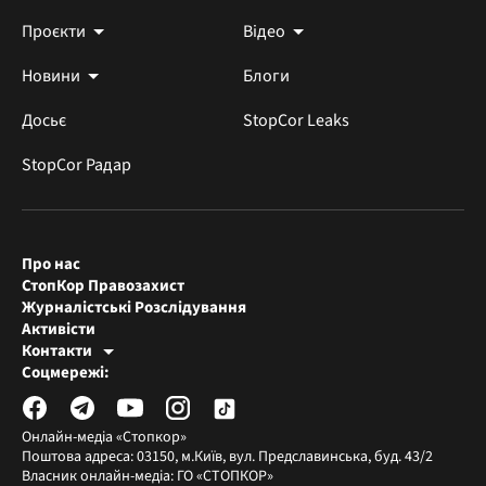
Проєкти
Відео
Новини
Блоги
Досьє
StopCor Leaks
StopCor Радар
Про нас
СтопКор Правозахист
Журналістські Розслідування
Активісти
Контакти
Редакція СтопКора
Соцмережі:
[email protected]
Журналісти-розслідувачі
[email protected]
Онлайн-медіа «Стопкор»
Поштова адреса: 03150, м.Київ, вул. Предславинська, буд. 43/2
Власник онлайн-медіа: ГО «СТОПКОР»