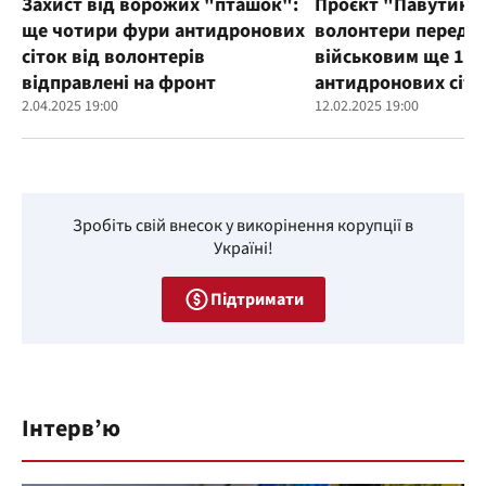
Захист від ворожих "пташок":
Проєкт "Павутиння
ще чотири фури антидронових
волонтери переда
сіток від волонтерів
військовим ще 100
відправлені на фронт
антидронових сіто
2.04.2025 19:00
12.02.2025 19:00
Зробіть свій внесок у викорінення корупції в
Україні!
Підтримати
Інтерв’ю