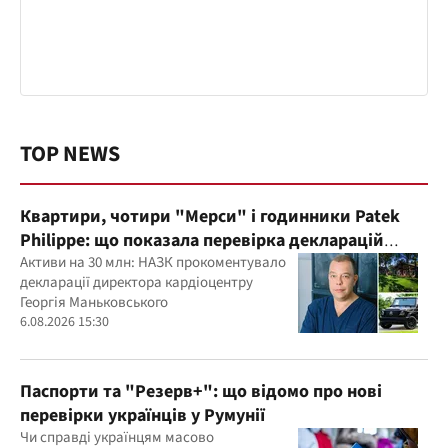
TOP NEWS
Квартири, чотири "Мерси" і годинники Patek
Philippe: що показала перевірка декларацій
керівника дитячого кардіоцентру
Активи на 30 млн: НАЗК прокоментувало
декларації директора кардіоцентру
Маньковського і що каже НАЗК?
Георгія Маньковського
6.08.2026 15:30
Паспорти та "Резерв+": що відомо про нові
перевірки українців у Румунії
Чи справді українцям масово