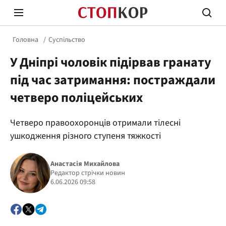
Головна
Суспільство
У Дніпрі чоловік підірвав гранату
під час затримання: постраждали
четверо поліцейських
Стоп Політичній Корупції
Чесні
Четверо правоохоронців отримали тілесні
ушкодження різного ступеня тяжкості
Політика
Здор
Анастасія Михайлова
Редактор стрічки новин
6.06.2026 09:58