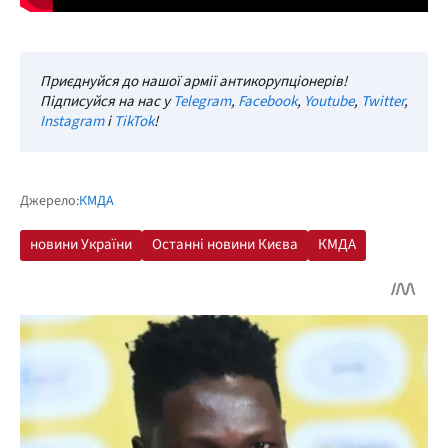
Приєднуйся до нашої армії антикорупціонерів!
Підписуйся на нас у
Telegram
,
Facebook
,
Youtube
,
Twitter
,
Instagram
і
TikTok
!
Джерело:
КМДА
новини України
Останні новини Києва
КМДА