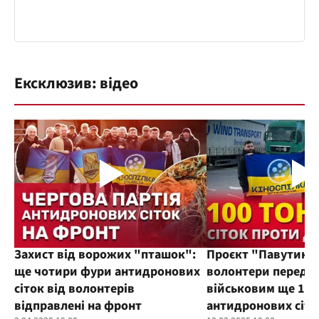
Ексклюзив: відео
Захист від ворожих "пташок":
Проєкт "Павутиння
ще чотири фури антидронових
волонтери переда
сіток від волонтерів
військовим ще 100
відправлені на фронт
антидронових сіто