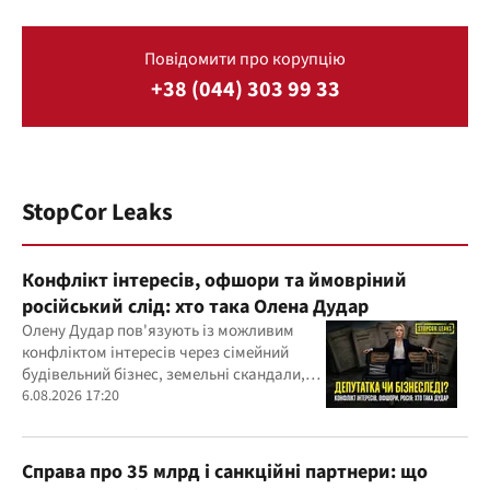
Повідомити про корупцію
+38 (044) 303 99 33
StopCor Leaks
Конфлікт інтересів, офшори та ймовріний
російський слід: хто така Олена Дудар
Олену Дудар пов'язують із можливим
конфліктом інтересів через сімейний
будівельний бізнес, земельні скандали,
судові справи
6.08.2026 17:20
Справа про 35 млрд і санкційні партнери: що