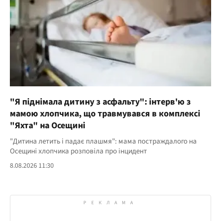
"Я піднімала дитину з асфальту": інтерв'ю з
мамою хлопчика, що травмувався в комплексі
"Яхта" на Осещині
"Дитина летить і падає плашмя": мама постраждалого на
Осещині хлопчика розповіла про інцидент
8.08.2026 11:30