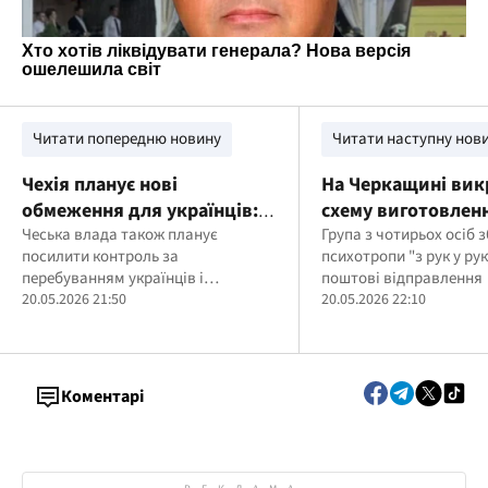
Читати попередню новину
Читати наступну нов
Чехія планує нові
На Черкащині ви
обмеження для українців:
схему виготовленн
що зміниться
Чеська влада також планує
збуту наркотиків 
Група з чотирьох осіб 
посилити контроль за
психотропи "з рук у рук
перебуванням українців і
поштові відправлення
перевірки документів
20.05.2026 21:50
20.05.2026 22:10
Коментарі