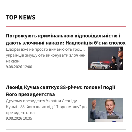
TOP NEWS
Погрожують кримінальною відповідальністю і
дають злочинні накази: Нацполіція б’є на сполох
Шахраї вже не просто виманюють гроші:
українців змушують виконувати злочинні
накази
9.08.2026 12:00
Леонід Кучма святкує 88-річчя: головні події
його президентства
Другому президенту України Леоніду
Кучмі - 88: його шлях від "Південмашу" до
президентства
9.08.2026 10:35