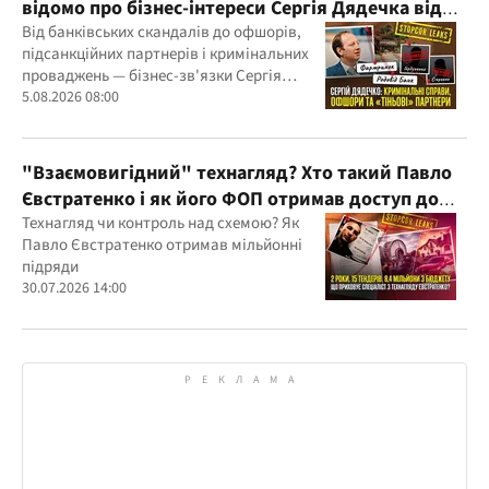
відомо про бізнес-інтереси Сергія Дядечка від
"Родовід Банку" до "ФАРМАСЕЛ"
Від банківських скандалів до офшорів,
підсанкційних партнерів і кримінальних
проваджень — бізнес-зв'язки Сергія
Дядечка й досі простягаються через
5.08.2026 08:00
Україну та кілька іноземних юрисдикцій
"Взаємовигідний" технагляд? Хто такий Павло
Євстратенко і як його ФОП отримав доступ до
бюджетних мільйонів?
Технагляд чи контроль над схемою? Як
Павло Євстратенко отримав мільйонні
підряди
30.07.2026 14:00