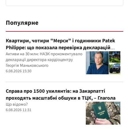
Популярне
Квартири, чотири "Мерси" і годинники Patek
Philippe: що показала перевірка декларацій
керівника дитячого кардіоцентру
Активи на 30 млн: НАЗК прокоментувало
декларації директора кардіоцентру
Маньковського і що каже НАЗК?
Георгія Маньковського
6.08.2026 15:30
Справа про 1500 ухилянтів: на Закарпатті
проходять масштабні обшуки в ТЦК, – Глагола
Що відомо?
6.08.2026 11:31