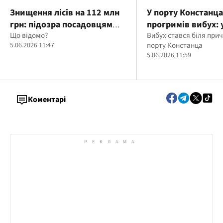
Знищення лісів на 112 млн
У порту Констанца
грн: підозра посадовцям
прогримів вибух: 
лісгоспу на Львівщині
Що відомо?
заявили про морс
Вибух стався біля прич
5.06.2026 11:47
порту Констанца
5.06.2026 11:59
Коментарі