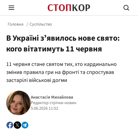
Головна
Суспільство
В Україні зʼявилось нове свято:
кого вітатимуть 11 червня
11 червня стане святом тих, хто кардинально
Стоп Політичній Корупції
Чесні
змінив правила гри на фронті та спростував
застарілі військові догми
Політика
Здор
Анастасія Михайлова
Редактор стрічки новин
5.06.2026 11:52