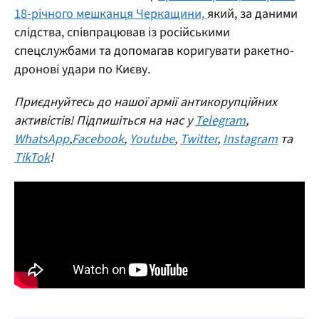
18-річного мешканця Черкащини,
який, за даними
слідства, співпрацював із російськими
спецслужбами та допомагав коригувати ракетно-
дронові удари по Києву.
Приєднуйтесь до нашої армії антикорупційних
активістів! Підпишіться на нас у
Telegram
,
WhatsApp
,
Facebook
,
Youtube
,
Twitter
,
Instagram
та
TikTok
!