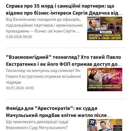
Справа про 35 млрд і санкційні партнери: що
відомо про бізнес-інтереси Сергія Дядечка від
"Родовід Банку" до "ФАРМАСЕЛ"
Від банківських скандалів до офшорів,
підсанкційних партнерів і кримінальних
проваджень — бізнес-зв'язки Сергія
Дядечка й досі простягаються через
5.08.2026 08:00
Україну та кілька іноземних юрисдикцій
"Взаємовигідний" технагляд? Хто такий Павло
Євстратенко і як його ФОП отримав доступ до
бюджетних мільйонів?
Технагляд чи контроль над схемою? Як
Павло Євстратенко отримав мільйонні
підряди
30.07.2026 14:00
Феміда для "Аристократів": як суддя
Мачульський придбав елітне житло після
вердикту на користь забудовника?
Що приховують декларації судді
Верховного Суду Мачульського?