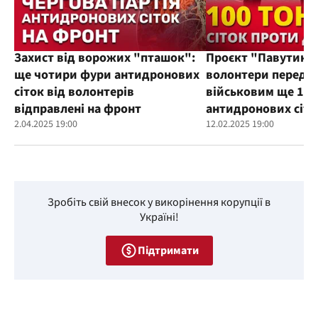
Захист від ворожих "пташок":
Проєкт "Павутиння
ще чотири фури антидронових
волонтери переда
сіток від волонтерів
військовим ще 100
відправлені на фронт
антидронових сіто
2.04.2025 19:00
12.02.2025 19:00
Зробіть свій внесок у викорінення корупції в
Україні!
Підтримати