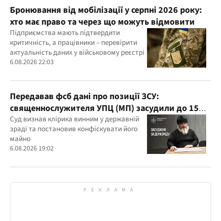
Бронювання від мобілізації у серпні 2026 року:
хто має право та через що можуть відмовити
Підприємства мають підтвердити
критичність, а працівники – перевірити
актуальність даних у військовому реєстрі
6.08.2026 22:03
Передавав фсб дані про позиції ЗСУ:
священнослужителя УПЦ (МП) засудили до 15
років
Суд визнав клірика винним у державній
зраді та постановив конфіскувати його
майно
6.08.2026 19:02