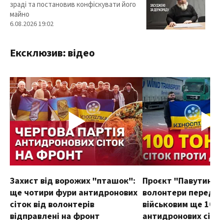
зраді та постановив конфіскувати його
майно
6.08.2026 19:02
Ексклюзив: відео
Захист від ворожих "пташок":
Проєкт "Павутиння
ще чотири фури антидронових
волонтери переда
сіток від волонтерів
військовим ще 100
відправлені на фронт
антидронових сіт