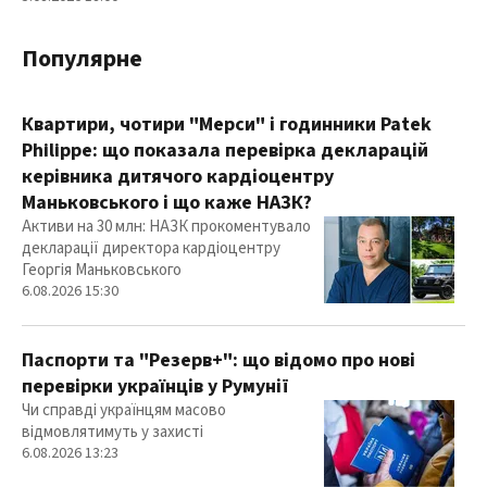
Популярне
Квартири, чотири "Мерси" і годинники Patek
Philippe: що показала перевірка декларацій
керівника дитячого кардіоцентру
Маньковського і що каже НАЗК?
Активи на 30 млн: НАЗК прокоментувало
декларації директора кардіоцентру
Георгія Маньковського
6.08.2026 15:30
Паспорти та "Резерв+": що відомо про нові
перевірки українців у Румунії
Чи справді українцям масово
відмовлятимуть у захисті
6.08.2026 13:23