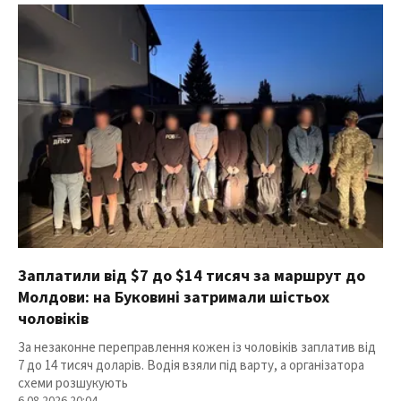
Заплатили від $7 до $14 тисяч за маршрут до
Молдови: на Буковині затримали шістьох
чоловіків
За незаконне переправлення кожен із чоловіків заплатив від
7 до 14 тисяч доларів. Водія взяли під варту, а організатора
схеми розшукують