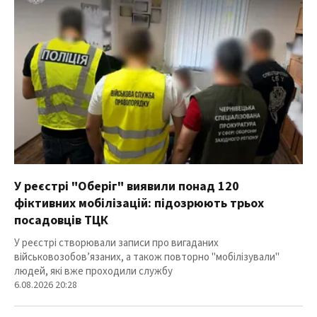
У реєстрі "Оберіг" виявили понад 120
фіктивних мобілізацій: підозрюють трьох
посадовців ТЦК
У реєстрі створювали записи про вигаданих
військовозобов’язаних, а також повторно "мобілізували"
людей, які вже проходили службу
6.08.2026 20:28