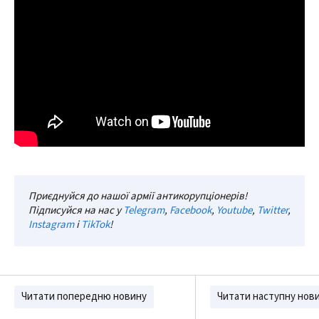
Приєднуйся до нашої армії антикорупціонерів!
Підписуйся на нас у
Telegram
,
Facebook
,
Youtube
,
Twitter
,
Instagram
і
TikTok
!
Читати попередню новину
Читати наступну нов