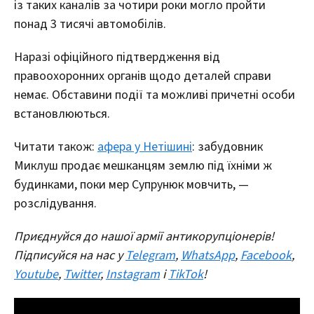
із таких каналів за чотири роки могло пройти
понад 3 тисячі автомобілів.
Наразі офіційного підтвердження від
правоохоронних органів щодо деталей справи
немає. Обставини події та можливі причетні особи
встановлюються.
Читати також:
афера у Нетішині
: забудовник
Миклуш продає мешканцям землю під їхніми ж
будинками, поки мер Супрунюк мовчить, —
розслідування.
Приєднуйся до нашої армії антикорупціонерів!
Підписуйся на нас у
Telegram
,
WhatsApp
,
Facebook
,
Youtube
,
Twitter
,
Instagram
і
TikTok
!