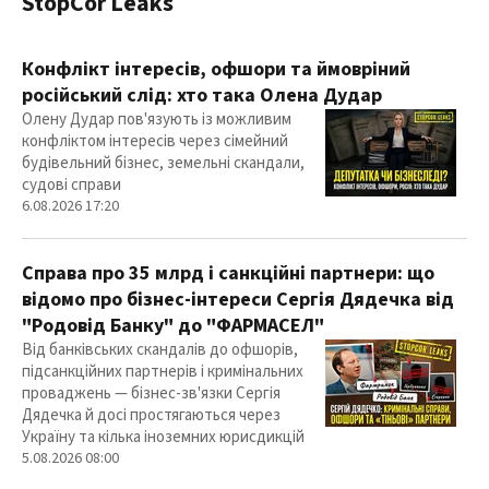
StopCor Leaks
Конфлікт інтересів, офшори та ймовріний
російський слід: хто така Олена Дудар
Олену Дудар пов'язують із можливим
конфліктом інтересів через сімейний
будівельний бізнес, земельні скандали,
судові справи
6.08.2026 17:20
Справа про 35 млрд і санкційні партнери: що
відомо про бізнес-інтереси Сергія Дядечка від
"Родовід Банку" до "ФАРМАСЕЛ"
Від банківських скандалів до офшорів,
підсанкційних партнерів і кримінальних
проваджень — бізнес-зв'язки Сергія
Дядечка й досі простягаються через
Україну та кілька іноземних юрисдикцій
5.08.2026 08:00