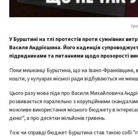
У Бурштині на тлі протестів проти сумнівних вит
Василя Андрієшина. Його каденція супроводжує
підрядниками та питаннями щодо прозорості ви
Поки мешканці Бурштина, що на Івано-Франківщині, 
кошти, у кулуарах міської ради відбуваються не менш 
Цього разу мова піде про Василя Михайловича Андрі
розвивається паралельно з корупційними скандала
можливе використання міського бюджету в інтересах по
дєнєг", а про десятки мільйонів гривень.
Тож чи справді бюджет Бурштина став такою собі "го