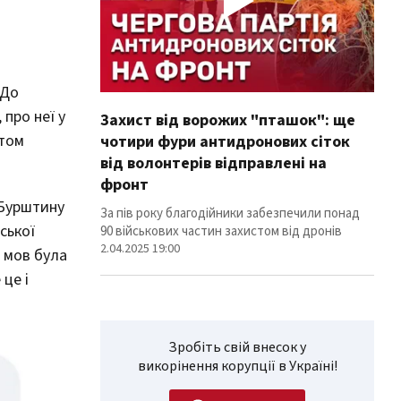
 До
про неї у
Захист від ворожих "пташок": ще
Про
атом
чотири фури антидронових сіток
вол
від волонтерів відправлені на
100
фронт
Фури
 Бурштину
ліні
За пів року благодійники забезпечили понад
12.02
ської
90 військових частин захистом від дронів
2.04.2025 19:00
я мов була
 це і
Зробіть свій внесок у
викорінення корупції в Україні!