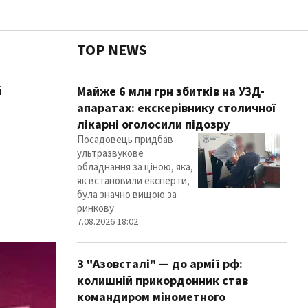
TOP NEWS
і
Чесні
Майже 6 млн грн збитків на УЗД-
апаратах: екскерівнику столичної
лікарні оголосили підозру
Посадовець придбав
Здор
ультразвукове
обладнання за ціною, яка,
як встановили експерти,
була значно вищою за
ринкову
7.08.2026 18:02
З "Азовсталі" — до армії рф:
колишній прикордонник став
командиром мінометного