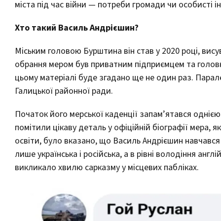
міста під час війни — потреби громади чи особисті 
Хто такий Василь Андрієшин?
Міським головою Бурштина він став у 2020 році, вису
обрання мером був приватним підприємцем та головни
цьому матеріалі буде згадано ще не один раз. Парале
Галицької районної ради.
Початок його мерської каденції запам’ятався одніє
помітили цікаву деталь у офіційній біографії мера, як
освіти, було вказано, що Василь Андрієшин навчався 
лише українська і російська, а в рівні володіння англ
викликало хвилю сарказму у місцевих пабліках.