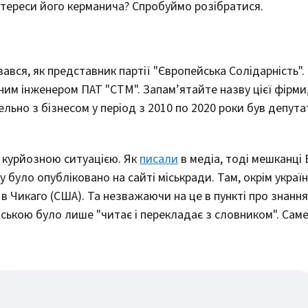
інтереси його керманича? Спробуймо розібратися.
вався, як представник партії "Європейська Солідарність".
м інженером ПАТ "СТМ". Запам’ятайте назву цієї фірми, 
льно з бізнесом у період з 2010 по 2020 роки був депут
ю курйозною ситуацією. Як
писали
в медіа, тоді мешканці
у було опубліковано на сайті міськради. Там, окрім україн
в Чикаго (США). Та незважаючи на це в пункті про знанн
ійською було лише "читає і перекладає з словником". Саме