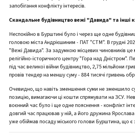
запобігання конфлікту інтересів.
Скандальне будівництво вежі "Давида" та інші к
Неспокійно в Бурштині було і через ще одне будівни
головою міста Андрієшиним - ПАТ "СТМ". В грудні 20
"Вежі Давида". За задумкою місцевих чиновників це 
релігійно-історичного центру "Гора над Дністром".
під час великої війни будівництво, 2,75 мільйони гр
провів тендер на меншу суму - 884 тисячі гривень 
Очевидно, що навіть зменшення суми не зменшило с
позицію, вимагаючи ці кошти спрямувати на ЗСУ. Не
воєнний час було і ще одне пояснення - конфлікт ін
довгий час працював у ній, а його дружина Ярослав
уже обіймав посаду міського голови Бурштина, що є