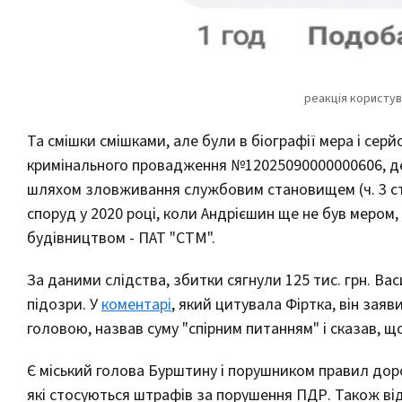
Та смішки смішками, але були в біографії мера і сер
кримінального провадження №12025090000000606, де 
шляхом зловживання службовим становищем (ч. 3 ст. 
споруд у 2020 році, коли Андрієшин ще не був мером,
будівництвом - ПАТ "СТМ".
За даними слідства, збитки сягнули 125 тис. грн. Ва
підозри. У
коментарі
, який цитувала Фіртка, він заяв
головою, назвав суму "спірним питанням" і сказав, щ
Є міський голова Бурштину і порушником правил доро
які стосуються штрафів за порушення ПДР. Також від