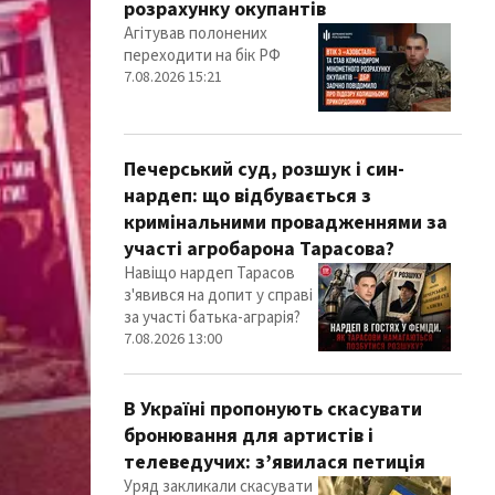
розрахунку окупантів
Агітував полонених
переходити на бік РФ
7.08.2026 15:21
Печерський суд, розшук і син-
нардеп: що відбувається з
кримінальними провадженнями за
участі агробарона Тарасова?
Навіщо нардеп Тарасов
з'явився на допит у справі
за участі батька-аграрія?
7.08.2026 13:00
В Україні пропонують скасувати
бронювання для артистів і
телеведучих: з’явилася петиція
Уряд закликали скасувати