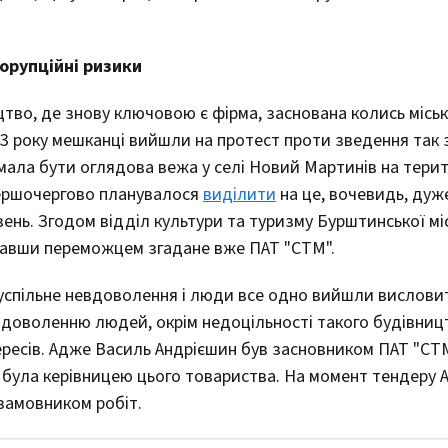
орупційні ризики
цтво, де знову ключовою є фірма, заснована колись місь
23 року мешканці вийшли на протест проти зведення так 
мала бути оглядова вежа у селі Новий Мартинів на терит
 Першочергово планувалося
виділити
на це, вочевидь, дуж
ивень. Згодом відділ культури та туризму Бурштинської м
обравши переможцем згадане вже ПАТ "СТМ".
успільне невдоволення і люди все одно вийшли вислови
вдоволенню людей, окрім недоцільності такого будівниц
тересів. Адже Василь Андрієшин був засновником ПАТ "СТМ
а була керівницею цього товариства. На момент тендеру 
 замовником робіт.