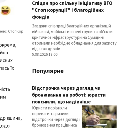
Спіцин про спільну ініціативу ВГО
"Стоп корупції" і благодійних
фондів
Завдяки співпраці благодійних організацій
військові, мобільні вогневі групи та об'єкти
критичної інфраструктури на Сумщині
отримали необхідне обладнання для захисту
окрема,
від атак дронів.
йна
5.08.2026 18:00
чисних
лась їх
Популярне
Відстрочка через догляд чи
ність
бронювання на роботі: юристи
ким
пояснили, що надійніше
Юристи порівняли
переваги та ризики
ндрієшина,
відстрочки через догляд і
бронювання працівника
 щодо