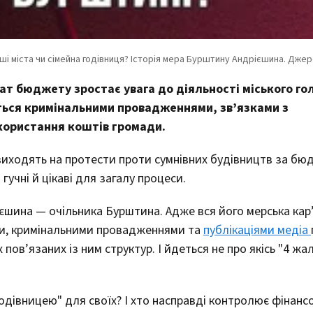
рат бюджету зростає увага до діяльності міського го
ться кримінальними провадженнями, зв’язками з
користання коштів громади.
виходять на протести проти сумнівних будівництв за бю
гучні й цікаві для загалу процеси.
єшина — очільника Бурштина. Адже вся його мерська кар
ми, кримінальними провадженнями та
публікаціями медіа
в’язаних із ним структур. І йдеться не про якісь "4 жал
дівницею" для своїх? І хто насправді контролює фінанс