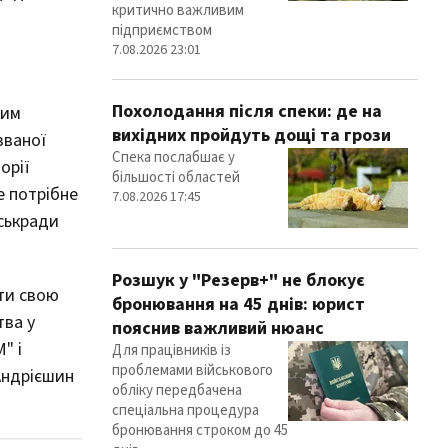
критично важливим
підприємством
7.08.2026 23:01
Похолодання після спеки: де на
ким
вихідних пройдуть дощі та грози
званої
Спека послабшає у
орії
більшості областей
е потрібне
7.08.2026 17:45
іськради
Розшук у "Резерв+" не блокує
ти свою
бронювання на 45 днів: юрист
тва у
пояснив важливий нюанс
" і
Для працівників із
проблемами військового
Андрієшин
обліку передбачена
спеціальна процедура
бронювання строком до 45