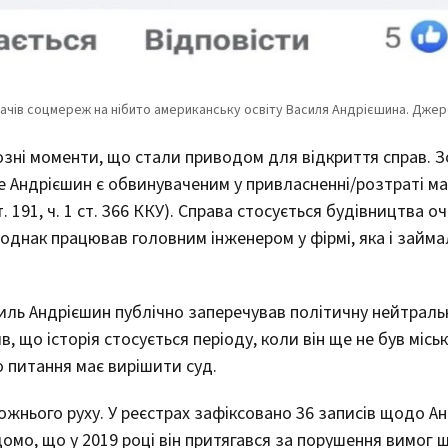
йозні моменти, що стали приводом для відкриття справ. З
Андрієшин є обвинуваченим у привласненні/розтраті ма
191, ч. 1 ст. 366 ККУ). Справа стосується будівництва о
 однак працював головним інженером у фірмі, яка і займа
силь Андрієшин публічно заперечував політичну нейтраль
ив, що історія стосується періоду, коли він ще не був місь
о питання має вирішити суд.
жнього руху. У реєстрах зафіксовано 36 записів щодо А
омо, що у 2019 році він притягався за порушення вимог