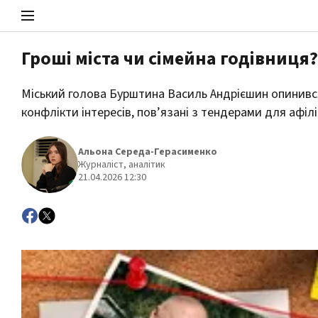
Гроші міста чи сімейна годівниця
Стоп Політичній Корупції
Міський голова Бурштина Василь Андрієшин опинився 
конфлікти інтересів, пов’язані з тендерами для афіл
Політика
Альона Середа-Герасименко
Журналіст, аналітик
21.04.2026 12:30