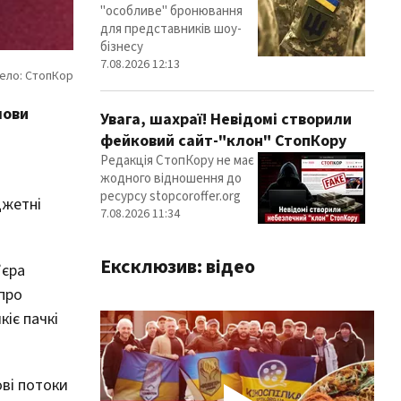
"особливе" бронювання
для представників шоу-
бізнесу
7.08.2026 12:13
лови
Увага, шахраї! Невідомі створили
фейковий сайт-"клон" СтопКору
Редакція СтопКору не має
жодного відношення до
ресурсу stopcoroffer.org
джетні
7.08.2026 11:34
Ексклюзив: відео
’єра
про
кіє пачкі
ові потоки