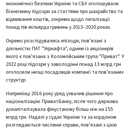
економічної безпеки України та СБУ оголошували
бізнесмену підозри за статтями про шахрайство та
відмивання коштів, зокрема щодо легалізації
понад пів мільярда гривень у 2013–2020 роках.
Окремо розслідувались епізоди, пов’язані з
діяльністю ПАТ "Укрнафта", одним із акціонерів
якого є пов’язана з Коломойським група "Приват". У
2022 році підозри у заволодінні понад 13 млрд грн
оголосили низці посадовців компанії та пов’язаних
структур.
Наприкінці 2016 року уряд ухвалив рішення про
націоналізацію ПриватБанку, після чого держава
докапіталізувала фінустанову більш ніж на 155
млрд грн. Надалі у судах України та за кордоном
розглядаються численні справи, пов’язані з цією