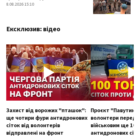
8.08.2026 15:10
Ексклюзив: відео
Захист від ворожих "пташок":
Проєкт "Павутиння
ще чотири фури антидронових
волонтери переда
сіток від волонтерів
військовим ще 100
відправлені на фронт
антидронових сіт