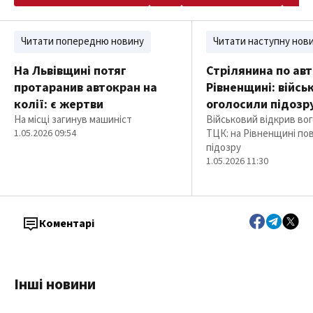
Читати попередню новину
Читати наступну нов
На Львівщині потяг
Стрілянина по авт
протаранив автокран на
Рівненщині: війсь
колії: є жертви
оголосили підозр
На місці загинув машиніст
Військовий відкрив вог
1.05.2026 09:54
ТЦК: на Рівненщині по
підозру
1.05.2026 11:30
Коментарі
Інші новини