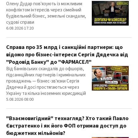
Олену Дудар пов'язують із можливим
конфліктом інтересів через сімейний
будівельний бізнес, земельні скандали,
судові справи
6.08.2026 17:20
Справа про 35 млрд і санкційні партнери: що
відомо про бізнес-інтереси Сергія Дядечка від
"Родовід Банку" до "ФАРМАСЕЛ"
Від банківських скандалів до офшорів,
підсанкційних партнерів і кримінальних
проваджень — бізнес-зв'язки Сергія
Дядечка й досі простягаються через
Україну та кілька іноземних юрисдикцій
5.08.2026 08:00
"Взаємовигідний" технагляд? Хто такий Павло
Євстратенко і як його ФОП отримав доступ до
бюджетних мільйонів?