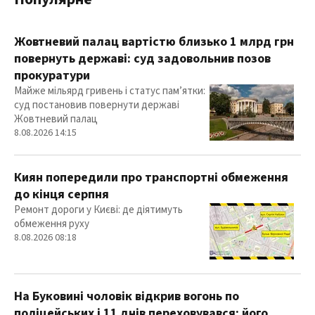
Жовтневий палац вартістю близько 1 млрд грн
повернуть державі: суд задовольнив позов
прокуратури
Майже мільярд гривень і статус пам’ятки:
суд постановив повернути державі
Жовтневий палац
8.08.2026 14:15
Киян попередили про транспортні обмеження
до кінця серпня
Ремонт дороги у Києві: де діятимуть
обмеження руху
8.08.2026 08:18
На Буковині чоловік відкрив вогонь по
поліцейських і 11 днів переховувався: його