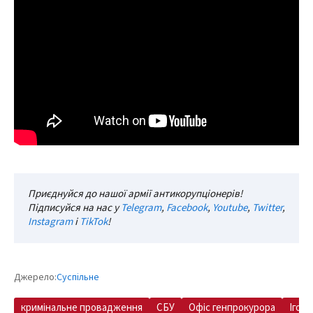
Приєднуйся до нашої армії антикорупціонерів!
Підписуйся на нас у
Telegram
,
Facebook
,
Youtube
,
Twitter
,
Instagram
і
TikTok
!
Джерело:
Суспільне
кримінальне провадження
СБУ
Офіс генпрокурора
Ігор