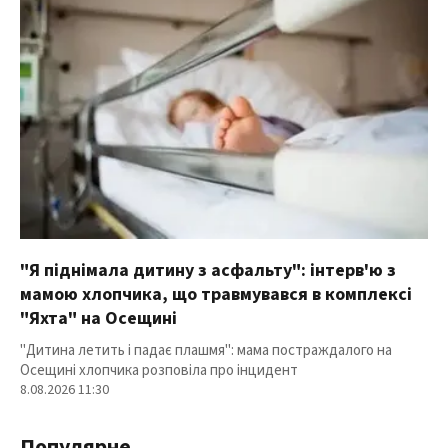
"Я піднімала дитину з асфальту": інтерв'ю з
мамою хлопчика, що травмувався в комплексі
"Яхта" на Осещині
"Дитина летить і падає плашмя": мама постраждалого на
Осещині хлопчика розповіла про інцидент
8.08.2026 11:30
Популярне