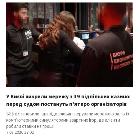
У Києві викрили мережу з 39 підпільних казино:
перед судом постануть п’ятеро організаторів
БЕБ встановило, що підозрювані керували мережею залів із
комп’ютерними симуляторами азартних ігор, де клієнти
робили ставки на гроші
7.08.2026 17:02