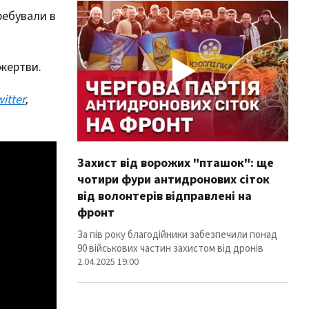
ребували в
 жертви.
itter
,
Захист від ворожих "пташок": ще
Про
чотири фури антидронових сіток
вол
від волонтерів відправлені на
100
фронт
Фури
ліні
За пів року благодійники забезпечили понад
12.02
90 військових частин захистом від дронів
2.04.2025 19:00