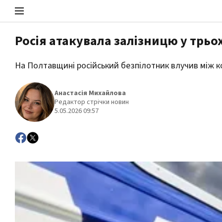
Росія атакувала залізницю у трьох
Стоп Політичній Корупції
На Полтавщині російський безпілотник влучив між к
Анастасія Михайлова
Редактор стрічки новин
Політика
5.05.2026 09:57