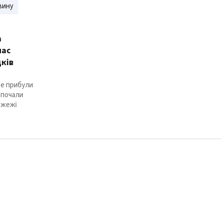
вину
а
час
дків
це прибули
зпочали
ожежі