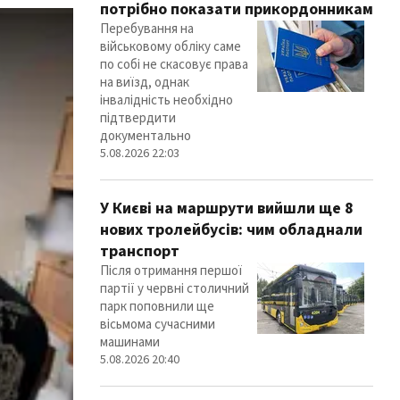
потрібно показати прикордонникам
Перебування на
військовому обліку саме
по собі не скасовує права
на виїзд, однак
інвалідність необхідно
підтвердити
документально
5.08.2026 22:03
У Києві на маршрути вийшли ще 8
нових тролейбусів: чим обладнали
транспорт
Після отримання першої
партії у червні столичний
парк поповнили ще
вісьмома сучасними
машинами
5.08.2026 20:40