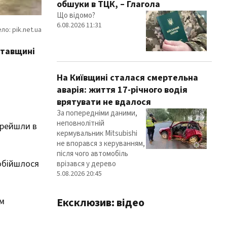
обшуки в ТЦК, – Глагола
Що відомо?
6.08.2026 11:31
лтавщині
На Київщині сталася смертельна
аварія: життя 17-річного водія
врятувати не вдалося
За попередніми даними,
неповнолітній
ерейшли в
кермувальник Mitsubishi
не впорався з керуванням,
після чого автомобіль
 обійшлося
врізався у дерево
5.08.2026 20:45
Ексклюзив: відео
ом