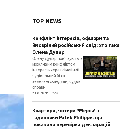
TOP NEWS
Чесні
Конфлікт інтересів, офшори та
ймовріний російський слід: хто така
Олена Дудар
Олену Дудар пов'язують із
Здор
можливим конфліктом
інтересів через сімейний
будівельний бізнес,
земельні скандали, судові
справи
6.08.2026 17:20
Квартири, чотири "Мерси" і
годинники Patek Philippe: що
показала перевірка декларацій