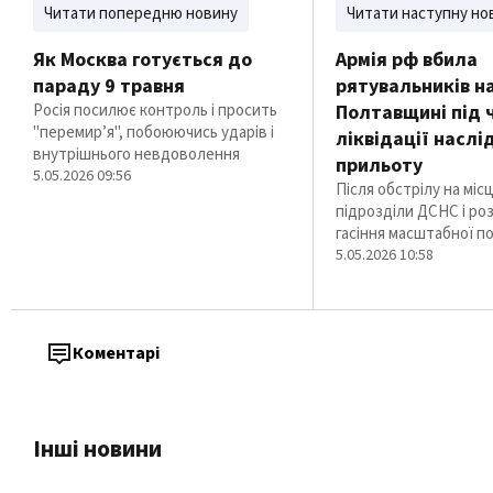
Читати попередню новину
Читати наступну но
Як Москва готується до
Армія рф вбила
параду 9 травня
рятувальників н
Росія посилює контроль і просить
Полтавщині під 
"перемир’я", побоюючись ударів і
ліквідації наслі
внутрішнього невдоволення
прильоту
5.05.2026 09:56
Після обстрілу на міс
підрозділи ДСНС і ро
гасіння масштабної п
5.05.2026 10:58
Коментарі
Інші новини