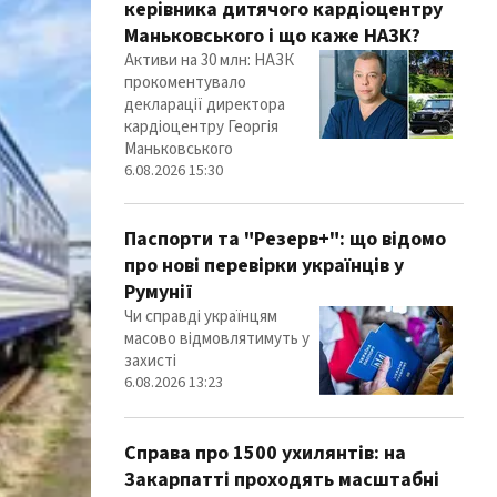
керівника дитячого кардіоцентру
Маньковського і що каже НАЗК?
Активи на 30 млн: НАЗК
прокоментувало
декларації директора
кардіоцентру Георгія
Маньковського
6.08.2026 15:30
Паспорти та "Резерв+": що відомо
про нові перевірки українців у
Румунії
Чи справді українцям
масово відмовлятимуть у
захисті
6.08.2026 13:23
Справа про 1500 ухилянтів: на
Закарпатті проходять масштабні