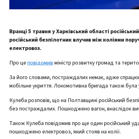
Вранці 5 травня у Харківський області російськи
російський безпілотник влучив між коліями пор
електровоз.
Про це
повідомив
міністр розвитку громад та терито
За його словами, постраждалих немає, адже спрацю
мобільне укриття. Локомотивна бригада також була 
Кулеба розповів, що на Полтавщині російський безп
без постраждалих. Пошкоджено вагон, внаслідок ви
Також Кулеба повідомив про ще один російський удар
пошкоджено електровоз, який стояв на колії.