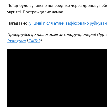
Поїзд було зупинено попередньо через дронову небе
укритті. Постраждалих немає.
Нагадаємо,
у Києві після атаки зафіксовано руйнува
Приєднуйся до нашої армії антикорупціонерів! Підпи
Instagram
і
TikTok
!