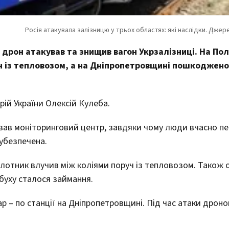
й дрон атакував та знищив вагон Укрзалізниці. На По
уч із тепловозом, а на Дніпропетровщині пошкоджено
рій України Олексій Кулеба.
вав моніторинговий центр, завдяки чому люди вчасно п
убезпечена.
ілотник влучив між коліями поруч із тепловозом. Також
буху сталося займання.
 – по станції на Дніпропетровщині. Під час атаки дрон