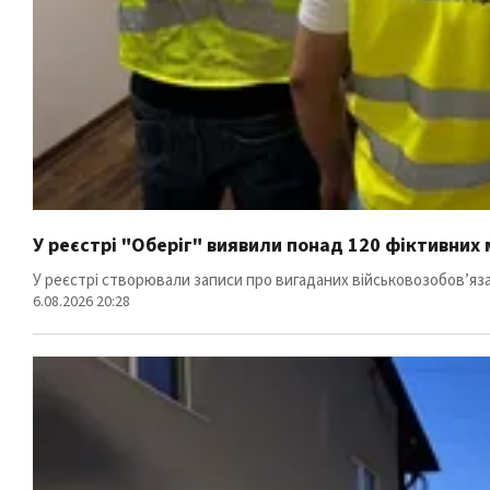
У реєстрі "Оберіг" виявили понад 120 фіктивних
У реєстрі створювали записи про вигаданих військовозобов’яз
6.08.2026 20:28