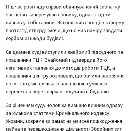
Під час розгляду справи обвинувачений спочатку
частково заперечував провину, однак згодом
визнав усі обставини. Він пояснив свої дії як форму
протесту, стверджуючи, що не мав наміру завдати
серйозної шкоди будівлі.
Свідками в суді виступили знайомий підсудного та
працівники ТЦК. Знайомий підтвердив його
негативне ставлення до методів роботи ТЦК, а
працівники центру розповіли, що бачили загоряння
після того, як пляшка із запальною сумішшю
перелетіла через паркан і влучила в будівлю.
За рішенням суду чоловіка визнано винним одразу
за кількома статтями Кримінального кодексу
України, зокрема за замах на умисне пошкодження
майна та перешкоджання діяльності Збройних сил