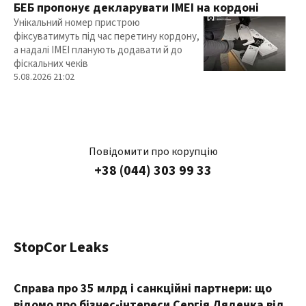
БЕБ пропонує декларувати IMEI на кордоні
Унікальний номер пристрою
фіксуватимуть під час перетину кордону,
а надалі IMEI планують додавати й до
фіскальних чеків
5.08.2026 21:02
Повідомити про корупцію
+38 (044) 303 99 33
StopCor Leaks
Справа про 35 млрд і санкційні партнери: що
відомо про бізнес-інтереси Сергія Дядечка від