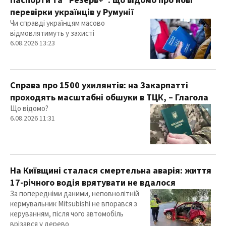
Паспорти та "Резерв+": що відомо про нові
перевірки українців у Румунії
Чи справді українцям масово
відмовлятимуть у захисті
6.08.2026 13:23
Справа про 1500 ухилянтів: на Закарпатті
проходять масштабні обшуки в ТЦК, – Глагола
Що відомо?
6.08.2026 11:31
На Київщині сталася смертельна аварія: життя
17-річного водія врятувати не вдалося
За попередніми даними, неповнолітній
кермувальник Mitsubishi не впорався з
керуванням, після чого автомобіль
врізався у дерево