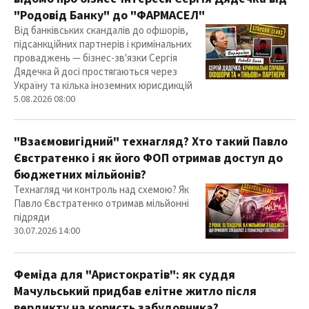
"Родовід Банку" до "ФАРМАСЕЛ"
Від банківських скандалів до офшорів,
підсанкційних партнерів і кримінальних
проваджень — бізнес-зв'язки Сергія
Дядечка й досі простягаються через
Україну та кілька іноземних юрисдикцій
5.08.2026 08:00
"Взаємовигідний" технагляд? Хто такий Павло
Євстратенко і як його ФОП отримав доступ до
бюджетних мільйонів?
Технагляд чи контроль над схемою? Як
Павло Євстратенко отримав мільйонні
підряди
30.07.2026 14:00
Феміда для "Аристократів": як суддя
Мачульський придбав елітне житло після
вердикту на користь забудовника?