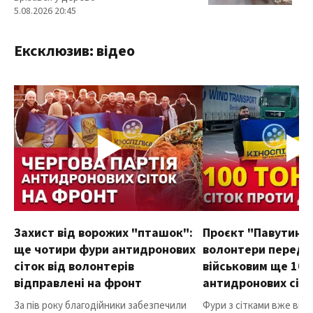
5.08.2026 20:45
Ексклюзив: відео
Захист від ворожих "пташок":
Проєкт "Павутиння
ще чотири фури антидронових
волонтери переда
сіток від волонтерів
військовим ще 100
відправлені на фронт
антидронових сіт
За пів року благодійники забезпечили
Фури з сітками вже від