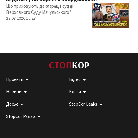
Що приховують декларації судді
Верховного Суду Мачульського?
27.07.2026 10:27
Проєкти
Відео
Новини
Блоги
Досьє
StopCor Leaks
StopCor Радар