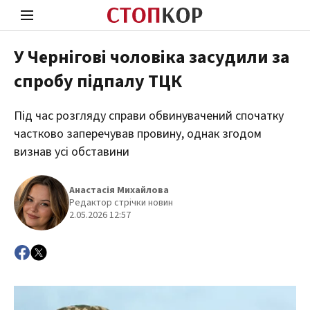
У Чернігові чоловіка засудили за
спробу підпалу ТЦК
Стоп Політичній Корупції
Чесні
Під час розгляду справи обвинувачений спочатку
частково заперечував провину, однак згодом
Політика
Здор
визнав усі обставини
Анастасія Михайлова
Редактор стрічки новин
2.05.2026 12:57