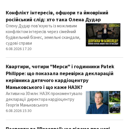
Конфлікт інтересів, офшори та ймовріний
російський слід: хто така Олена Дудар
Олену Дудар пов'язують із можливим
конфліктом інтересів через сімейний
будівельний бізнес, земельні скандали,
судові справи
6.08.2026 17:20
Квартири, чотири "Мерси" і годинники Patek
Philippe: що показала перевірка декларацій
керівника дитячого кардіоцентру
Маньковського і що каже НАЗК?
Активи на 30 млн: НАЗК прокоментувало
декларації директора кардіоцентру
Георгія Маньковського
6.08.2026 15:30