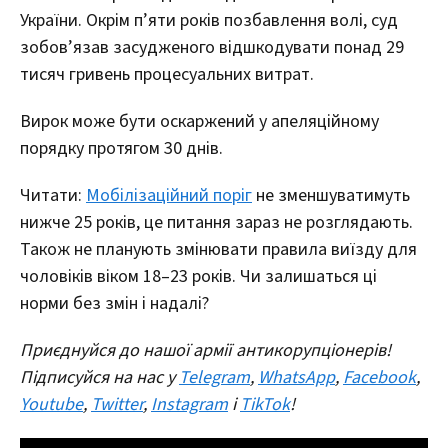
України. Окрім п’яти років позбавлення волі, суд
зобов’язав засудженого відшкодувати понад 29
тисяч гривень процесуальних витрат.
Вирок може бути оскаржений у апеляційному
порядку протягом 30 днів.
Читати:
Мобілізаційний поріг
не зменшуватимуть
нижче 25 років, це питання зараз не розглядають.
Також не планують змінювати правила виїзду для
чоловіків віком 18–23 років. Чи залишаться ці
норми без змін і надалі?
Приєднуйся до нашої армії антикорупціонерів!
Підписуйся на нас у
Telegram
,
WhatsApp
,
Facebook
,
Youtube
,
Twitter
,
Instagram
і
TikTok
!