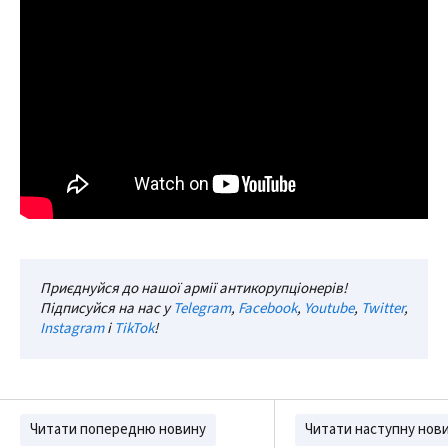
Приєднуйся до нашої армії антикорупціонерів!
Підписуйся на нас у
Telegram
,
Facebook
,
Youtube
,
Twitter
,
Instagram
і
TikTok
!
Читати попередню новину
Читати наступну нов