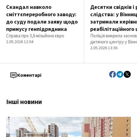
Скандал навколо
Десятки свідків і
сміттєпереробного заводу:
слідства: у Вінниц
до суду подали заяву щодо
затримали керівн
примусу генпідрядника
реабілітаційного
Справа про 3,6 мільйона євро
Поліція викрила засно
2.05.2026 12:04
дитячого центру у Вінн
2.05.2026 13:36
Коментарі
Інші новини