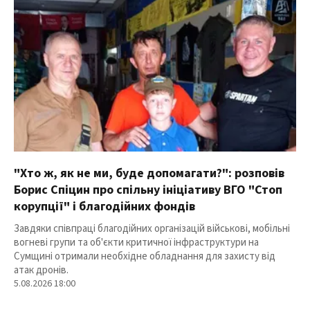
"Хто ж, як не ми, буде допомагати?": розповів
Борис Спіцин про спільну ініціативу ВГО "Стоп
корупції" і благодійних фондів
Завдяки співпраці благодійних організацій військові, мобільні
вогневі групи та об'єкти критичної інфраструктури на
Сумщині отримали необхідне обладнання для захисту від
атак дронів.
5.08.2026 18:00