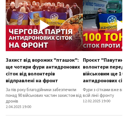
Захист від ворожих "пташок":
Проєкт "Павутиння
ще чотири фури антидронових
волонтери переда
сіток від волонтерів
військовим ще 100
відправлені на фронт
антидронових сіт
За пів року благодійники забезпечили
Фури з сітками вже від
понад 90 військових частин захистом від
всій лінії фронту
дронів
12.02.2025 19:00
2.04.2025 19:00