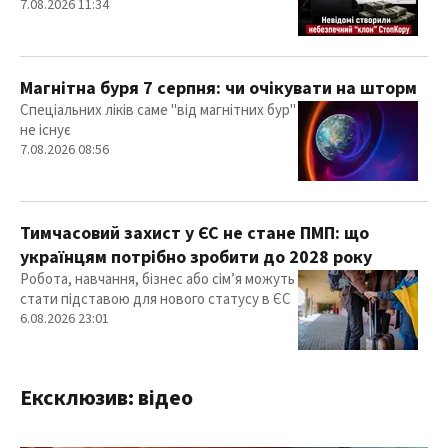
7.08.2026 11:34
Магнітна буря 7 серпня: чи очікувати на шторм
Спеціальних ліків саме "від магнітних бур"
не існує
7.08.2026 08:56
Тимчасовий захист у ЄС не стане ПМП: що
українцям потрібно зробити до 2028 року
Робота, навчання, бізнес або сім’я можуть
стати підставою для нового статусу в ЄС
6.08.2026 23:01
Ексклюзив: відео