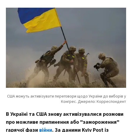
В Україні та США знову активізувалися розмови
про можливе припинення або "замороження"
гарячої фази
війни
. За даними Kyiv Post із