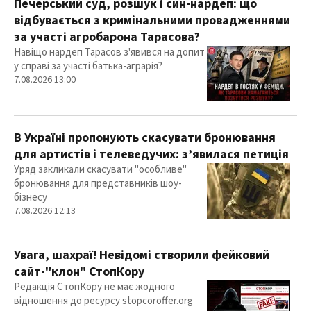
Печерський суд, розшук і син-нардеп: що
відбувається з кримінальними провадженнями
за участі агробарона Тарасова?
Навіщо нардеп Тарасов з'явився на допит
у справі за участі батька-аграрія?
7.08.2026 13:00
В Україні пропонують скасувати бронювання
для артистів і телеведучих: з’явилася петиція
Уряд закликали скасувати "особливе"
бронювання для представників шоу-
бізнесу
7.08.2026 12:13
Увага, шахраї! Невідомі створили фейковий
сайт-"клон" СтопКору
Редакція СтопКору не має жодного
відношення до ресурсу stopcoroffer.org