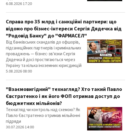
6.08.2026 17:20
Справа про 35 млрд і санкційні партнери: що
відомо про бізнес-інтереси Сергія Дядечка від
"Родовід Банку" до "ФАРМАСЕЛ"
Від банківських скандалів до офшорів,
підсанкційних партнерів і кримінальних
проваджень — бізнес-зв'язки Сергія
Дядечка й досі простягаються через
Україну та кілька іноземних юрисдикцій
5.08.2026 08:00
"Взаємовигідний" технагляд? Хто такий Павло
Євстратенко і як його ФОП отримав доступ до
бюджетних мільйонів?
Технагляд чи контроль над схемою? Як
Павло Євстратенко отримав мільйонні
підряди
30.07.2026 14:00