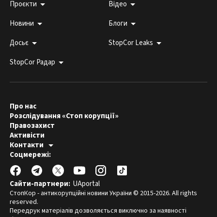
Проєкти
Відео
Новини
Блоги
Досьє
StopCor Leaks
StopCor Радар
Про нас
Розслідування «Стоп корупції»
Правозахист
Активісти
Контакти
Гаряча лінія:
Соцмережі:
044 303 99 33
Редакція СтопКору:
stopcor.org@gmail.com
Юристи:
law@stopcor.org
Правозахисники:
pravo@stopcor.org
Сайти-партнери:
UAportal
Журналісти-розслідувачі:
media@stopcor.org
СтопКор - антикорупційні новини України © 2015-2026. All rights
reserved.
Передрук матеріалів дозволяється виключно за наявності