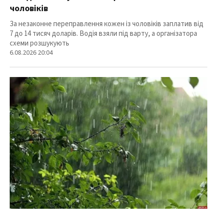
чоловіків
За незаконне переправлення кожен із чоловіків заплатив від
7 до 14 тисяч доларів. Водія взяли під варту, а організатора
схеми розшукують
6.08.2026 20:04