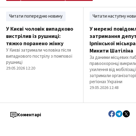
Читати попередню новину
Читати наступну нов
У Києві чоловік випадково
У мережі повідом
вистрілив із рушниці:
затримання депу
тяжко поранено жінку
Ірпінської міськр
У Києві затримали чоловіка після
Микити Шатіліна
випадкового пострілу з помпової
За даними місцевих паб
рушниці
правоохоронці викрил
29.05.2026 12:20
ухилення від мобілізаці
затримали організаторі
регіонах України
29.05.2026 12:48
Коментарі