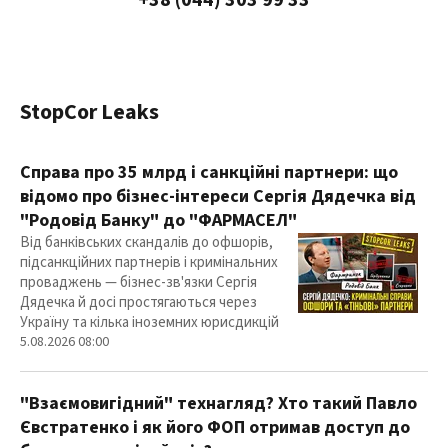
+38 (044) 303 99 33
StopCor Leaks
Справа про 35 млрд і санкційні партнери: що
відомо про бізнес-інтереси Сергія Дядечка від
"Родовід Банку" до "ФАРМАСЕЛ"
Від банківських скандалів до офшорів,
підсанкційних партнерів і кримінальних
проваджень — бізнес-зв'язки Сергія
Дядечка й досі простягаються через
Україну та кілька іноземних юрисдикцій
5.08.2026 08:00
"Взаємовигідний" технагляд? Хто такий Павло
Євстратенко і як його ФОП отримав доступ до