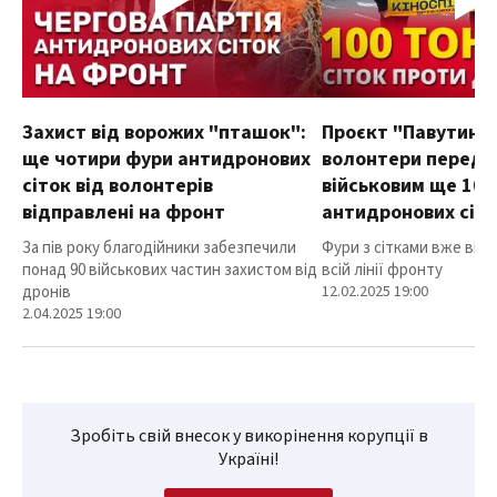
Захист від ворожих "пташок":
Проєкт "Павутиння
ще чотири фури антидронових
волонтери переда
сіток від волонтерів
військовим ще 100
відправлені на фронт
антидронових сіт
За пів року благодійники забезпечили
Фури з сітками вже від
понад 90 військових частин захистом від
всій лінії фронту
дронів
12.02.2025 19:00
2.04.2025 19:00
Зробіть свій внесок у викорінення корупції в
Україні!