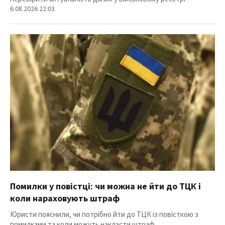
6.08.2026 22:03
Помилки у повістці: чи можна не йти до ТЦК і
коли нараховують штраф
Юристи пояснили, чи потрібно йти до ТЦК із повісткою з
помилками та коли можуть накласти штраф