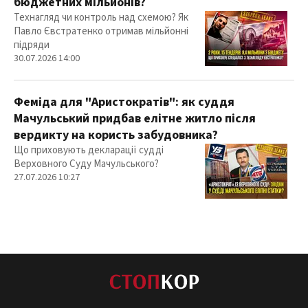
бюджетних мільйонів?
Технагляд чи контроль над схемою? Як
Павло Євстратенко отримав мільйонні
підряди
30.07.2026 14:00
Феміда для "Аристократів": як суддя
Мачульський придбав елітне житло після
вердикту на користь забудовника?
Що приховують декларації судді
Верховного Суду Мачульського?
27.07.2026 10:27