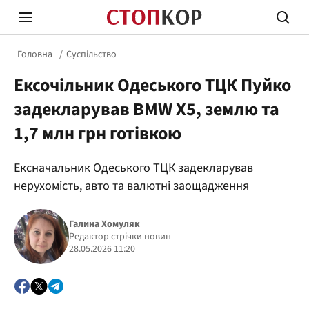
Головна
Суспільство
Ексочільник Одеського ТЦК Пуйко
задекларував BMW X5, землю та
1,7 млн грн готівкою
Стоп Політичній Корупції
Чесні
Ексначальник Одеського ТЦК задекларував
нерухомість, авто та валютні заощадження
Політика
Здор
Галина Хомуляк
Редактор стрічки новин
28.05.2026 11:20