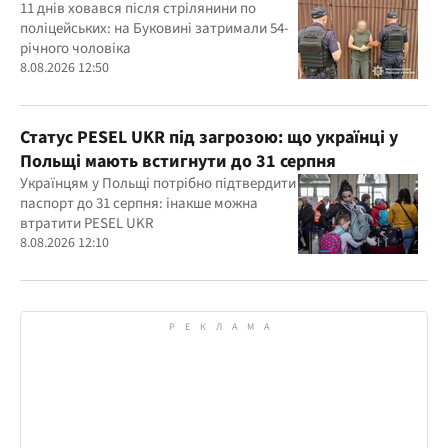
затримали
11 днів ховався після стрілянини по
поліцейських: на Буковині затримали 54-
річного чоловіка
8.08.2026 12:50
Статус PESEL UKR під загрозою: що українці у
Польщі мають встигнути до 31 серпня
Українцям у Польщі потрібно підтвердити
паспорт до 31 серпня: інакше можна
втратити PESEL UKR
8.08.2026 12:10