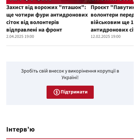
Захист від ворожих "пташок":
Проєкт "Павутиння
ще чотири фури антидронових
волонтери переда
сіток від волонтерів
військовим ще 100
відправлені на фронт
антидронових сіто
2.04.2025 19:00
12.02.2025 19:00
Зробіть свій внесок у викорінення корупції в
Україні!
Підтримати
Інтерв’ю