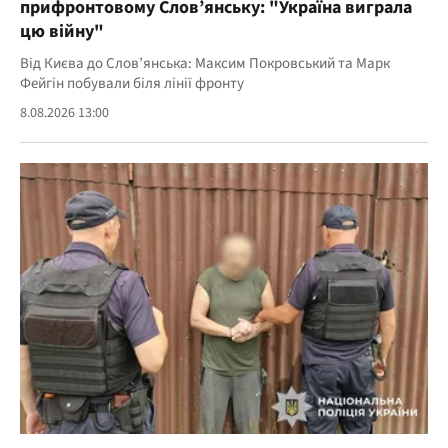
прифронтовому Слов’янську: "Україна виграла
цю війну"
Від Києва до Слов’янська: Максим Покровський та Марк
Фейгін побували біля лінії фронту
8.08.2026 13:00