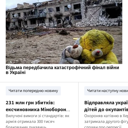
Читати попередню новину
Читати наступну нов
231 млн грн збитків:
Відправляла укра
ексчиновника Міноборони
дітей до окупантів
судитимуть через неякісні
Вилучені вимоги зі стандартів: як
охороняв катівню
Охороняв катівню в Хе
армія отримала 300 тисяч
затримала другого фіг
рукавиці для військових
викрила двох кол
бракованих рукавиць
справи про репресії