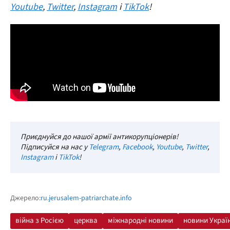
Youtube
,
Twitter
,
Instagram
і
TikTok
!
Приєднуйся до нашої армії антикорупціонерів!
Підписуйся на нас у
Telegram
,
Facebook
,
Youtube
,
Twitter
,
Instagram
і
TikTok
!
Джерело:
ru.jerusalem-patriarchate.info
війна з Росією
церква
міжнародні новини
новини Украї