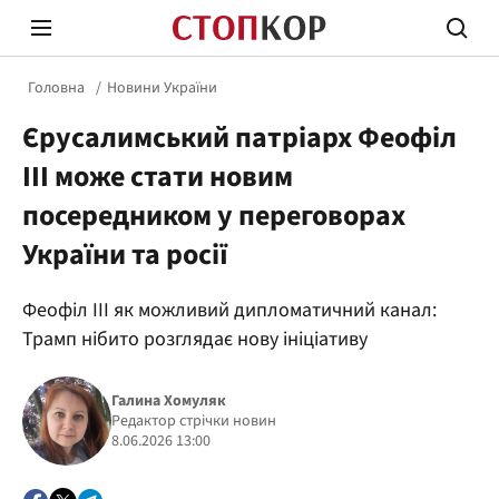
Головна
Новини України
Єрусалимський патріарх Феофіл
III може стати новим
посередником у переговорах
України та росії
Стоп Політичній Корупції
Чесні
Феофіл III як можливий дипломатичний канал:
Трамп нібито розглядає нову ініціативу
Політика
Здор
Галина Хомуляк
Редактор стрічки новин
8.06.2026 13:00