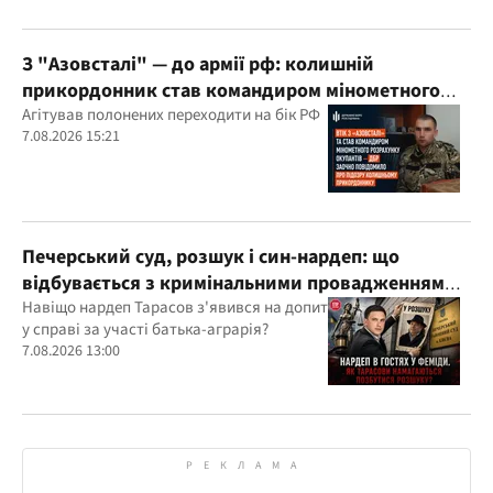
З "Азовсталі" — до армії рф: колишній
прикордонник став командиром мінометного
розрахунку окупантів
Агітував полонених переходити на бік РФ
7.08.2026 15:21
Печерський суд, розшук і син-нардеп: що
відбувається з кримінальними провадженнями
за участі агробарона Тарасова?
Навіщо нардеп Тарасов з'явився на допит
у справі за участі батька-аграрія?
7.08.2026 13:00