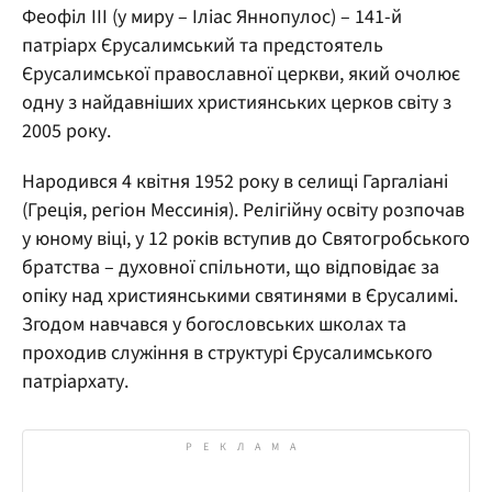
Феофіл III (у миру – Іліас Яннопулос) – 141-й
патріарх Єрусалимський та предстоятель
Єрусалимської православної церкви, який очолює
одну з найдавніших християнських церков світу з
2005 року.
Народився 4 квітня 1952 року в селищі Гаргаліані
(Греція, регіон Мессинія). Релігійну освіту розпочав
у юному віці, у 12 років вступив до Святогробського
братства – духовної спільноти, що відповідає за
опіку над християнськими святинями в Єрусалимі.
Згодом навчався у богословських школах та
проходив служіння в структурі Єрусалимського
патріархату.