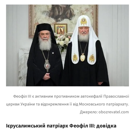
Ієрусалимський патріарх Феофіл III: довідка