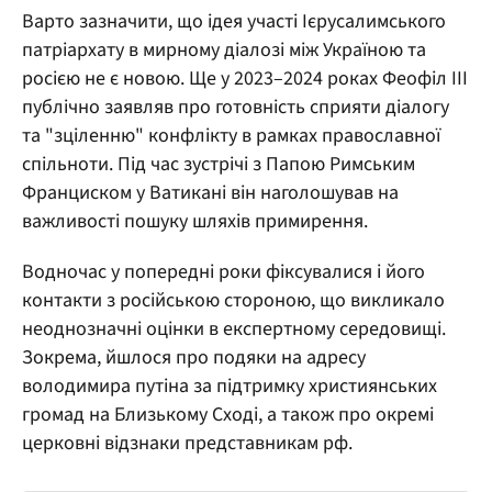
Варто зазначити, що ідея участі Ієрусалимського
патріархату в мирному діалозі між Україною та
росією не є новою. Ще у 2023–2024 роках Феофіл III
публічно заявляв про готовність сприяти діалогу
та "зціленню" конфлікту в рамках православної
спільноти. Під час зустрічі з Папою Римським
Франциском у Ватикані він наголошував на
важливості пошуку шляхів примирення.
Водночас у попередні роки фіксувалися і його
контакти з російською стороною, що викликало
неоднозначні оцінки в експертному середовищі.
Зокрема, йшлося про подяки на адресу
володимира путіна за підтримку християнських
громад на Близькому Сході, а також про окремі
церковні відзнаки представникам рф.