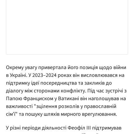
Окрему увагу привертала його позиція щодо війни
в Україні. У 2023–2024 роках він висловлювався на
підтримку ідеї посередництва та закликів до
діалогу між сторонами конфлікту. Під час зустрічі з
Папою Франциском у Ватикані він наголошував на
важливості "зцілення розколів у православній
сім’ї" та пошуку шляхів мирного врегулювання.
У різні періоди діяльності Феофіл III підтримував