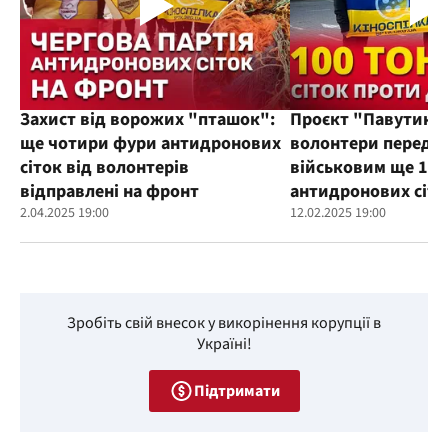
Захист від ворожих "пташок":
Проєкт "Павутиння
ще чотири фури антидронових
волонтери переда
сіток від волонтерів
військовим ще 100
відправлені на фронт
антидронових сіто
2.04.2025 19:00
12.02.2025 19:00
Зробіть свій внесок у викорінення корупції в
Україні!
Підтримати