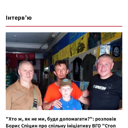
Інтерв’ю
"Хто ж, як не ми, буде допомагати?": розповів
Борис Спіцин про спільну ініціативу ВГО "Стоп