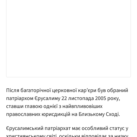
Після багаторічної церковної кар’єри був обраний
патріархом Єрусалиму 22 листопада 2005 року,
ставши главою однієї з найвпливовіших
православних юрисдикцій на Близькому Сході.
Єрусалимський патріархат має особливий статус у
християнському світі, оскільки відповідає за низку