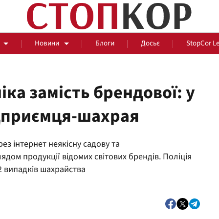
Новини
Блоги
Досьє
StopCor L
ка замість брендової: у
ідприємця-шахрая
За парканом
з інтернет неякісну садову та
Події
Сус
лядом продукції відомих світових брендів. Поліція
 випадків шахрайства