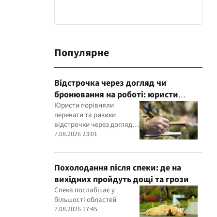
Популярне
Відстрочка через догляд чи
бронювання на роботі: юристи
пояснили, що надійніше
Юристи порівняли
переваги та ризики
відстрочки через догляд і
бронювання працівника
7.08.2026 23:01
критично важливим
підприємством
Похолодання після спеки: де на
вихідних пройдуть дощі та грози
Спека послабшає у
більшості областей
7.08.2026 17:45