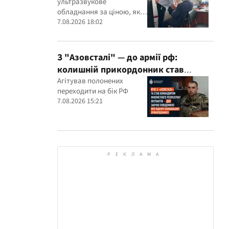
ультразвукове
обладнання за ціною, яка,
як встановили експерти,
7.08.2026 18:02
була значно вищою за
ринкову
З "Азовсталі" — до армії рф:
колишній прикордонник став
командиром мінометного
Агітував полонених
переходити на бік РФ
розрахунку окупантів
7.08.2026 15:21