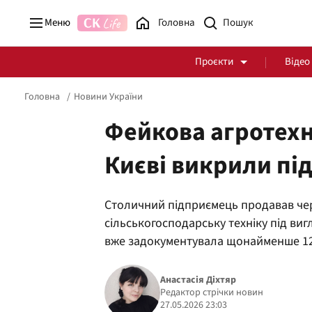
Меню
Головна
Проєкти
Відео
Головна
Новини України
Фейкова агротехні
Києві викрили п
Стоп Політичній Корупції
Чесні закупівлі
Столичний підприємець продавав чере
Політика
Здоров'я
сільськогосподарську техніку під виг
вже задокументувала щонайменше 12
Анастасія Діхтяр
Редактор стрічки новин
27.05.2026 23:03