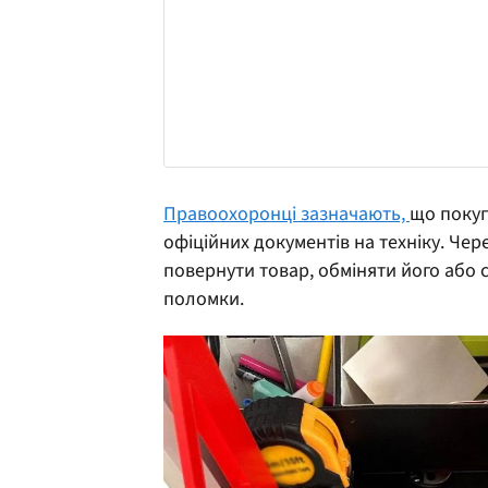
Правоохоронці зазначають,
що покуп
офіційних документів на техніку. Че
повернути товар, обміняти його або 
поломки.