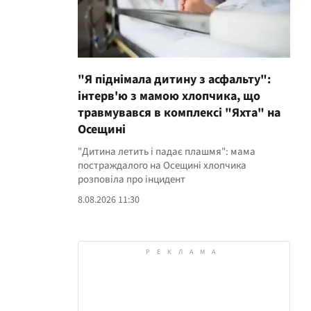
"Я піднімала дитину з асфальту":
інтерв'ю з мамою хлопчика, що
травмувався в комплексі "Яхта" на
Осещині
"Дитина летить і падає плашмя": мама
постраждалого на Осещині хлопчика
розповіла про інцидент
8.08.2026 11:30