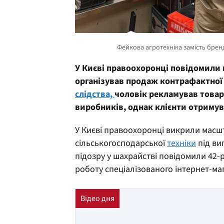
У Києві правоохоронці повідомили 
організував продаж контрафактної 
слідства,
чоловік рекламував товар
виробників, однак клієнти отримув
У Києві правоохоронці викрили масшт
сільськогосподарської
техніки
під ви
підозру у шахрайстві повідомили 42-
роботу спеціалізованого інтернет-ма