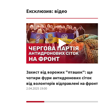
Ексклюзив: відео
Захист від ворожих "пташок": ще
Про
чотири фури антидронових сіток
вол
від волонтерів відправлені на фронт
100
2.04.2025 19:00
12.02