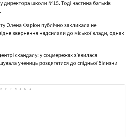
ду директора школи №15. Тоді частина батьків
.
ету Олена Фаріон публічно закликала не
відне звернення надсилали до міської влади, однак
центрі скандалу: у соцмережах з’явилася
шувала учениць роздягатися до спідньої білизни