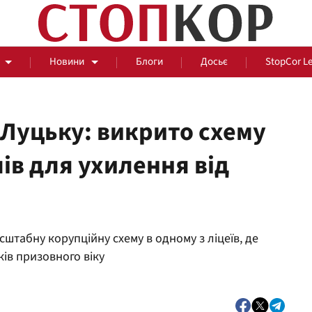
Новини
Блоги
Досьє
StopCor L
 Луцьку: викрито схему
ів для ухилення від
За парканом
Події
Сус
штабну корупційну схему в одному з ліцеїв, де
ів призовного віку