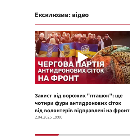
Ексклюзив: відео
Захист від ворожих "пташок": ще
Про
чотири фури антидронових сіток
вол
від волонтерів відправлені на фронт
100
2.04.2025 19:00
12.02