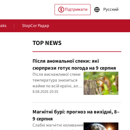
Підтримати
Русский
eaks
StopCor Радар
TOP NEWS
Після аномальної спеки: які
сюрпризи готує погода на 9 серпня
Після виснажливої спеки
температура знизиться
майже по всій країні, але
пільство
Світ
на півдні ще буде до +30° і
8.08.2026 20:35
вище
Магнітні бурі: прогноз на вихідні, 8–
9 серпня
Слабкі магнітні коливання