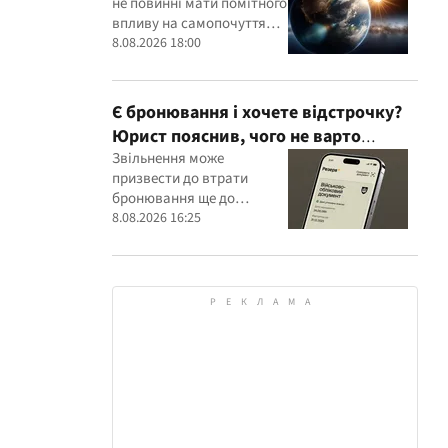
не повинні мати помітного
впливу на самопочуття
більшості людей
8.08.2026 18:00
Є бронювання і хочете відстрочку?
Юрист пояснив, чого не варто
робити
Звільнення може
призвести до втрати
бронювання ще до
оформлення нової
8.08.2026 16:25
відстрочки