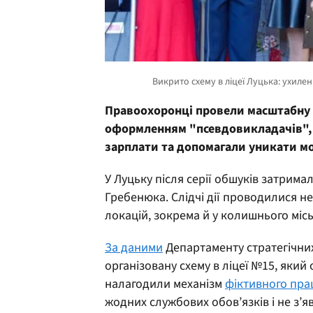
Правоохоронці провели масштабну 
оформленням "псевдовикладачів", 
зарплати та допомагали уникати моб
У Луцьку після серії обшуків затрим
Гребенюка. Слідчі дії проводилися не
локацій, зокрема й у колишнього місь
За даними
Департаменту стратегічних
організовану схему в ліцеї №15, яки
налагодили механізм
фіктивного пр
жодних службових обов’язків і не з’я