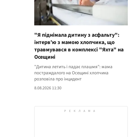
"Я піднімала дитину з асфальту":
інтерв'ю з мамою хлопчика, що
травмувався в комплексі "Яхта" на
Осещині
"Дитина летить і падає плашмя": мама
постраждалого на Осещині хлопчика
розповіла про інцидент
8.08.2026 11:30