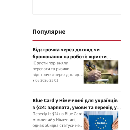
Популярне
Відстрочка через догляд чи
бронювання на роботі: юристи
пояснили, що надійніше
Юристи порівняли
переваги та ризики
відстрочки через догляд і
бронювання працівника
7.08.2026 23:01
критично важливим
підприємством
Blue Card у Німеччині для українців
з §24: зарплата, умови та перехід у
2026 році
Перехід із §24 на Blue Card
можливий у Німеччині,
однак обидва статуси не