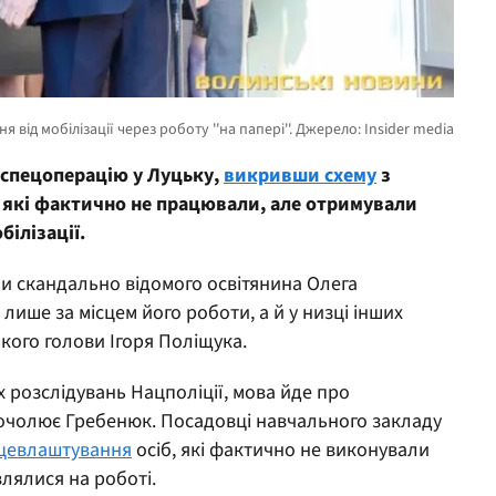
спецоперацію у Луцьку,
викривши схему
з
які фактично не працювали, але отримували
ілізації.
али скандально відомого освітянина Олега
 лише за місцем його роботи, а й у низці інших
кого голови Ігоря Поліщука.
 розслідувань Нацполіції, мова йде про
й очолює Гребенюк. Посадовці навчального закладу
ацевлаштування
осіб, які фактично не виконували
влялися на роботі.