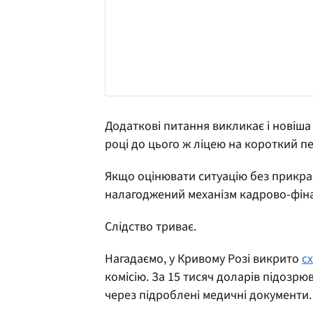
Додаткові питання викликає і новіша 
році до цього ж ліцею на короткий п
Якщо оцінювати ситуацію без прикрас,
налагоджений механізм кадрово-фіна
Слідство триває.
Нагадаємо, у Кривому Розі викрито
с
комісію. За 15 тисяч доларів підозр
через підроблені медичні документи