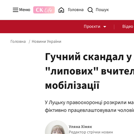
Меню
Головна
Проєкти
Відео
Головна
Новини України
Гучний скандал у
"липових" вчител
Стоп Політичній Корупції
Чесні закупівлі
мобілізації
Політика
Здоров'я
У Луцьку правоохоронці розкрили мас
фіктивно працевлаштовували чоловік
Уляна Хімяк
Редактор стрічки новин