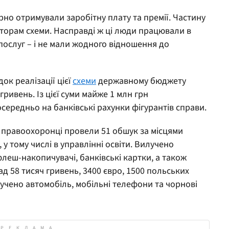
но отримували заробітну плату та премії. Частину
торам схеми. Насправді ж ці люди працювали в
 послуг – і не мали жодного відношення до
ок реалізації цієї
схеми
державному бюджету
гривень. Із цієї суми майже 1 млн грн
ередньо на банківські рахунки фігурантів справи.
правоохоронці провели 51 обшук за місцями
у тому числі в управлінні освіти. Вилучено
флеш-накопичувачі, банківські картки, а також
ад 58 тисяч гривень, 3400 євро, 1500 польських
илучено автомобіль, мобільні телефони та чорнові