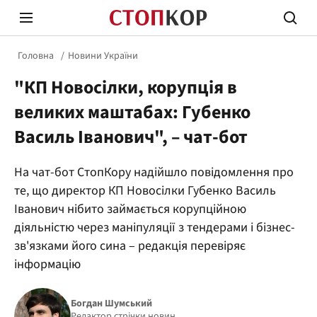
Головна
Новини України
"КП Новосілки, корупція в
великих маштабах: Губенко
Василь Іванович", – чат-бот
Стоп Політичній Корупції
Чесні
На чат-бот СтопКору надійшло повідомлення про
те, що директор КП Новосілки Губенко Василь
Іванович нібито займається корупційною
Політика
Здор
діяльністю через маніпуляції з тендерами і бізнес-
зв'язками його сина – редакція перевіряє
інформацію
Богдан Шумський
Редактор стрічки новин