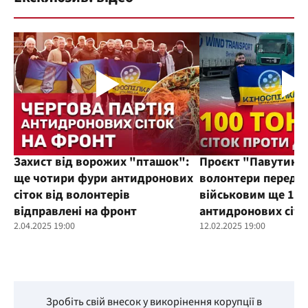
Захист від ворожих "пташок":
Проєкт "Павутиння
ще чотири фури антидронових
волонтери переда
сіток від волонтерів
військовим ще 100
відправлені на фронт
антидронових сіто
2.04.2025 19:00
12.02.2025 19:00
Зробіть свій внесок у викорінення корупції в