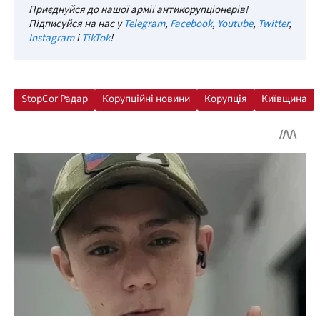
Приєднуйся до нашої армії антикорупціонерів!
Підписуйся на нас у
Telegram
,
Facebook
,
Youtube
,
Twitter
,
Instagram
і
TikTok
!
StopCor Радар
Корупційні новини
Корупція
Київщина