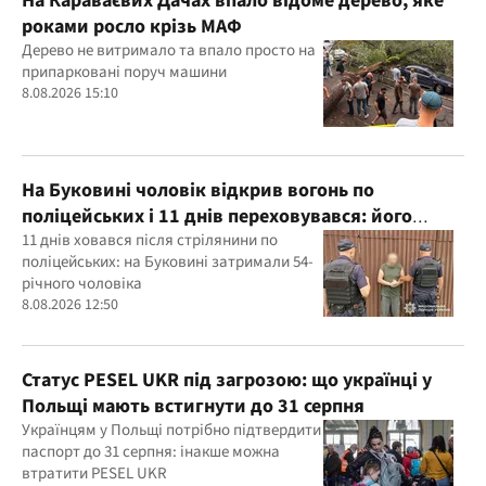
На Караваєвих Дачах впало відоме дерево, яке
роками росло крізь МАФ
Дерево не витримало та впало просто на
припарковані поруч машини
8.08.2026 15:10
На Буковині чоловік відкрив вогонь по
поліцейських і 11 днів переховувався: його
затримали
11 днів ховався після стрілянини по
поліцейських: на Буковині затримали 54-
річного чоловіка
8.08.2026 12:50
Статус PESEL UKR під загрозою: що українці у
Польщі мають встигнути до 31 серпня
Українцям у Польщі потрібно підтвердити
паспорт до 31 серпня: інакше можна
втратити PESEL UKR