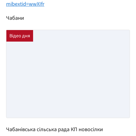
mibextid=wwXIfr
Чабани
Чабанівська сільська рада КП новосілки