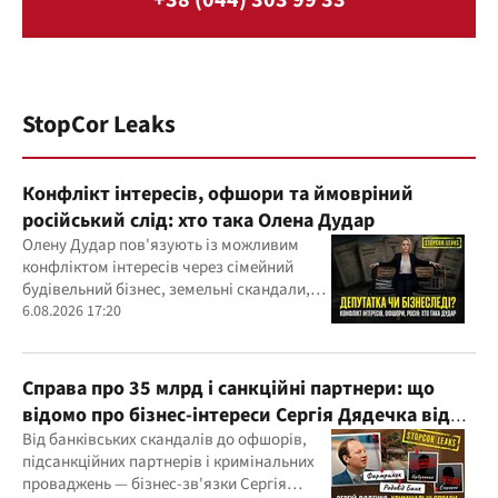
+38 (044) 303 99 33
StopCor Leaks
Конфлікт інтересів, офшори та ймовріний
російський слід: хто така Олена Дудар
Олену Дудар пов'язують із можливим
конфліктом інтересів через сімейний
будівельний бізнес, земельні скандали,
судові справи
6.08.2026 17:20
Справа про 35 млрд і санкційні партнери: що
відомо про бізнес-інтереси Сергія Дядечка від
"Родовід Банку" до "ФАРМАСЕЛ"
Від банківських скандалів до офшорів,
підсанкційних партнерів і кримінальних
проваджень — бізнес-зв'язки Сергія