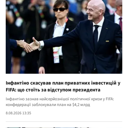
Інфантіно скасував план приватних інвестицій у
FIFA: що стоїть за відступом президента
Інфантіно зазнав найсерйознішої політичної кризи у FIFA:
конфедерації заблокували план на $4,2 млрд
8.08.2026 13:35