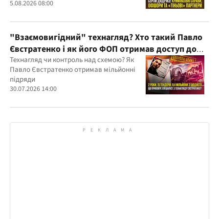
Дядечка й досі простягаються через
5.08.2026 08:00
Україну та кілька іноземних юрисдикцій
"Взаємовигідний" технагляд? Хто такий Павло
Євстратенко і як його ФОП отримав доступ до
бюджетних мільйонів?
Технагляд чи контроль над схемою? Як
Павло Євстратенко отримав мільйонні
підряди
30.07.2026 14:00