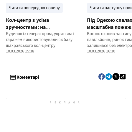
Читати попередню новину
Читати наступну нов
Кол-центр з усіма
Під Одесою спала
зручностями: на
масштабна пожеж
столичному Замковищі
Будинок із генератором, укриттям і
ринку "7-й кіломе
Вогонь охопив частину
гаражем використовували як базу
павільйонів, ринок ти
викрили "фортецю
шахрайського кол-центру
залишився без електро
шахраїв", що працюють по
10.03.2026 15:38
10.03.2026 16:30
США
Коментарі