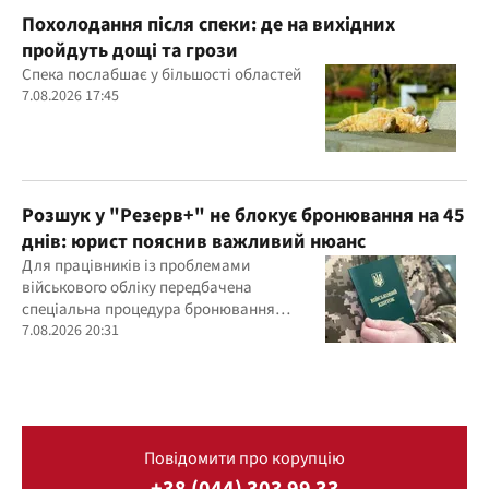
Похолодання після спеки: де на вихідних
пройдуть дощі та грози
Спека послабшає у більшості областей
7.08.2026 17:45
Розшук у "Резерв+" не блокує бронювання на 45
днів: юрист пояснив важливий нюанс
Для працівників із проблемами
військового обліку передбачена
спеціальна процедура бронювання
строком до 45 днів
7.08.2026 20:31
Повідомити про корупцію