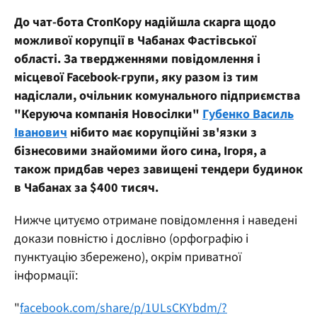
До чат-бота СтопКору надійшла скарга щодо
можливої корупції в Чабанах Фастівської
області. За твердженнями повідомлення і
місцевої Facebook-групи, яку разом із тим
надіслали, очільник комунального підприємства
"Керуюча компанія Новосілки"
Губенко Василь
Іванович
нібито має корупційні зв'язки з
бізнесовими знайомими його сина, Ігоря, а
також придбав через завищені тендери будинок
в Чабанах за $400 тисяч.
Нижче цитуємо отримане повідомлення і наведені
докази повністю і дослівно (орфографію і
пунктуацію збережено), окрім приватної
інформації:
"
facebook.com/share/p/1ULsCKYbdm/?