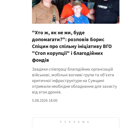
"Хто ж, як не ми, буде
допомагати?": розповів Борис
Спіцин про спільну ініціативу ВГО
"Стоп корупції" і благодійних
фондів
Завдяки співпраці благодійних організацій
військові, мобільні вогневі групи та об'єкти
критичної інфраструктури на Сумщині
отримали необхідне обладнання для захисту
від атак дронів.
5.08.2026 18:00