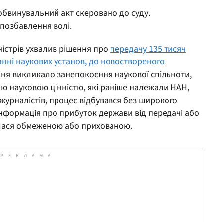
обвинувальний акт скеровано до суду.
 позбавлення волі.
ністрів ухвалив рішення про
передачу 135 тисяч
данні наукових установ, до новоствореного
ення викликало занепокоєння наукової спільноти,
ю науковою цінністю, які раніше належали НАН,
журналістів, процес відбувався без широкого
інформація про прибуток держави від передачі або
лася обмеженою або прихованою.