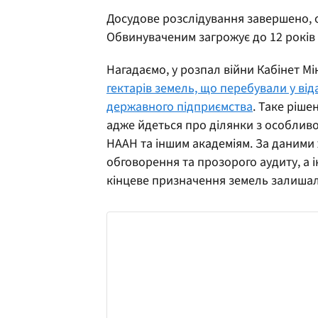
Досудове розслідування завершено, 
Обвинуваченим загрожує до 12 років
Нагадаємо, у розпал війни Кабінет Мі
гектарів земель, що перебували у ві
державного підприємства
. Таке ріш
адже йдеться про ділянки з особливо
НААН та іншим академіям. За даними 
обговорення та прозорого аудиту, а 
кінцеве призначення земель залиша