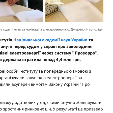
итутів
Національної академії наук України
та
ануть перед судом у справі про заволодіння
влі електроенергії через систему "Прозорро".
и держава втратила понад 4,4 млн грн.
ові особи інституту за попередньою змовою з
рганізували закупівлю електроенергії за
діяли всупереч вимогам Закону України "Про
 низку додаткових угод, якими штучно збільшували
о зростання ринкових цін. У результаті це призвело