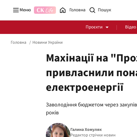
Меню
Головна
Проєкти
Відео
Головна
Новини України
Махінації на "Про
привласнили пона
Стоп Політичній Корупції
Чесні закупівлі
електроенергії
Політика
Здоров'я
Заволодіння бюджетом через закупів
років
Галина Хомуляк
Редактор стрічки новин