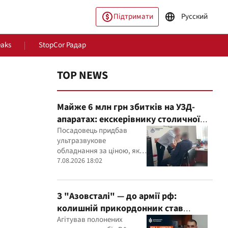
Підтримати
Русский
eaks
StopCor Радар
TOP NEWS
Майже 6 млн грн збитків на УЗД-
апаратах: екскерівнику столичної
лікарні оголосили підозру
Посадовець придбав
ультразвукове
обладнання за ціною, яка,
пільство
Світ
як встановили експерти,
7.08.2026 18:02
була значно вищою за
ринкову
З "Азовсталі" — до армії рф:
колишній прикордонник став
командиром мінометного
Агітував полонених