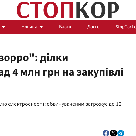
Новини
Блоги
Досьє
StopCor L
зорро": ділки
д 4 млн грн на закупівлі
За парканом
Події
Сус
лю електроенергії: обвинуваченим загрожує до 12