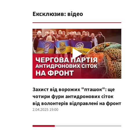
Ексклюзив: відео
Захист від ворожих "пташок": ще
Про
чотири фури антидронових сіток
вол
від волонтерів відправлені на фронт
100
2.04.2025 19:00
12.02