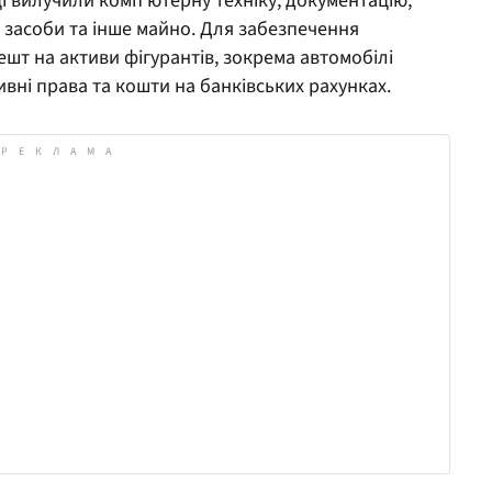
ці вилучили комп’ютерну техніку, документацію,
і засоби та інше майно. Для забезпечення
шт на активи фігурантів, зокрема автомобілі
ивні права та кошти на банківських рахунках.