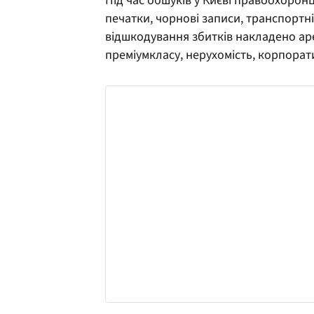
Під час обшуків у Києві правоохорон
печатки, чорнові записи, транспортн
відшкодування збитків накладено аре
преміумкласу, нерухомість, корпорат