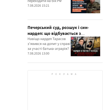
переходити на бік РФ
розрахунку окупантів
7.08.2026 15:21
Печерський суд, розшук і син-
нардеп: що відбувається з
кримінальними провадженнями за
Навіщо нардеп Тарасов
з'явився на допит у справі
участі агробарона Тарасова?
за участі батька-аграрія?
7.08.2026 13:00