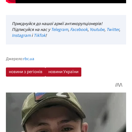
Приєднуйся до нашої армії антикорупціонерів!
Підписуйся на нас у
Telegram
,
Facebook
,
Youtube
,
Twitter
,
Instagram
і
TikTok
!
Джерело:
rbc.ua
новини з регіонів
новини України