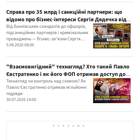
Справа про 35 млрд і санкційні партнери: що
відомо про бізнес-інтереси Сергія Дядечка від
"Родовід Банку" до "ФАРМАСЕЛ"
Від банківських скандалів до офшорів,
підсанкційних партнерів і кримінальних
проваджень — бізнес-зв'язки Сергія
Дядечка й досі простягаються через
5.08.2026 08:00
Україну та кілька іноземних юрисдикцій
"Взаємовигідний" технагляд? Хто такий Павло
Євстратенко і як його ФОП отримав доступ до
бюджетних мільйонів?
Технагляд чи контроль над схемою? Як
Павло Євстратенко отримав мільйонні
підряди
30.07.2026 14:00