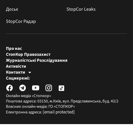
Досьє
StopCor Leaks
StopCor Радар
Про нас
СтопКор Правозахист
Журналістські Розслідування
Активісти
Контакти
Редакція СтопКора
Соцмережі:
[email protected]
Журналісти-розслідувачі
[email protected]
Онлайн-медіа «Стопкор»
Поштова адреса: 03150, м.Київ, вул. Предславинська, буд. 43/2
Власник онлайн-медіа: ГО «СТОПКОР»
[email protected]
Електронна адреса: