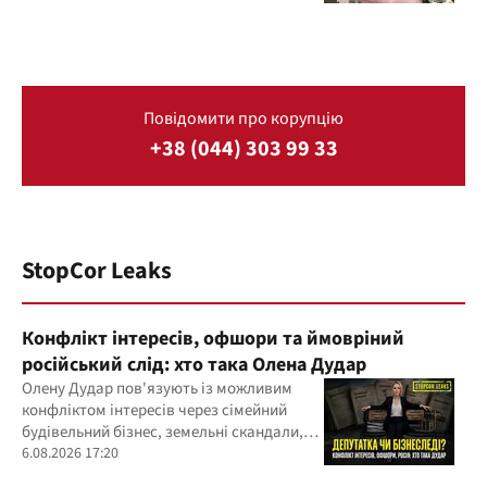
Повідомити про корупцію
+38 (044) 303 99 33
StopCor Leaks
Конфлікт інтересів, офшори та ймовріний
російський слід: хто така Олена Дудар
Олену Дудар пов'язують із можливим
конфліктом інтересів через сімейний
будівельний бізнес, земельні скандали,
судові справи
6.08.2026 17:20