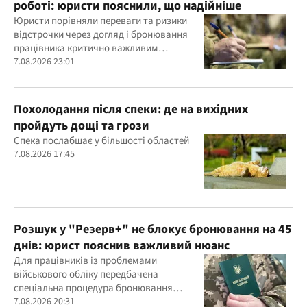
роботі: юристи пояснили, що надійніше
Юристи порівняли переваги та ризики
відстрочки через догляд і бронювання
працівника критично важливим
підприємством
7.08.2026 23:01
Похолодання після спеки: де на вихідних
пройдуть дощі та грози
Спека послабшає у більшості областей
7.08.2026 17:45
Розшук у "Резерв+" не блокує бронювання на 45
днів: юрист пояснив важливий нюанс
Для працівників із проблемами
військового обліку передбачена
спеціальна процедура бронювання
строком до 45 днів
7.08.2026 20:31