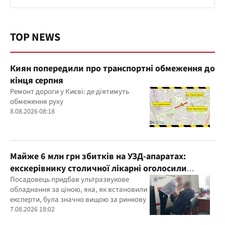
TOP NEWS
Киян попередили про транспортні обмеження до
кінця серпня
Ремонт дороги у Києві: де діятимуть
обмеження руху
8.08.2026 08:18
Майже 6 млн грн збитків на УЗД-апаратах:
екскерівнику столичної лікарні оголосили
підозру
Посадовець придбав ультразвукове
обладнання за ціною, яка, як встановили
експерти, була значно вищою за ринкову
7.08.2026 18:02