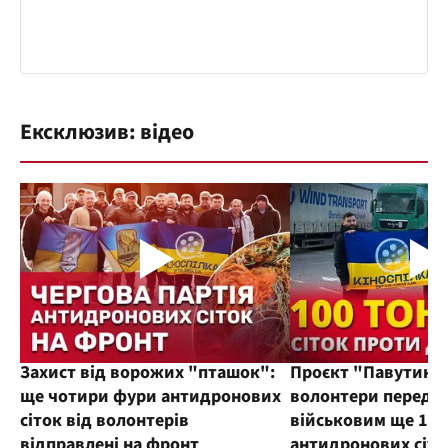
Ексклюзив: відео
Захист від ворожих "пташок":
Проєкт "Павутиння
ще чотири фури антидронових
волонтери переда
сіток від волонтерів
військовим ще 100
відправлені на фронт
антидронових сіто