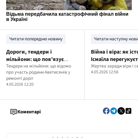
Читати попередню новину
Читати наступну нов
Дороги, тендери і
Війна і віра: як іст
мільйони: що пов'язує
Ісмаїла перегукуєт
"головного комунальника"
Тендери на мільйони: що відомо
сучасністю
Жертва заради віри і 
про участь родини Аветисянів у
4.05.2026 12:58
Білої Церкви Кравця з
ремонті доріг
Аветисянами, – медіа
4.05.2026 12:20
Коментарі