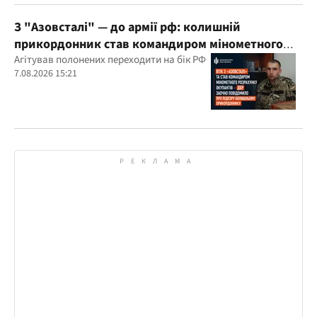
З "Азовсталі" — до армії рф: колишній
прикордонник став командиром мінометного
розрахунку окупантів
Агітував полонених переходити на бік РФ
7.08.2026 15:21