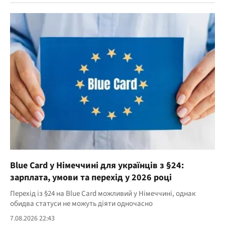
Blue Card у Німеччині для українців з §24:
зарплата, умови та перехід у 2026 році
Перехід із §24 на Blue Card можливий у Німеччині, однак
обидва статуси не можуть діяти одночасно
7.08.2026 22:43