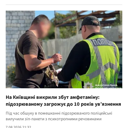
На Київщині викрили збут амфетаміну:
підозрюваному загрожує до 10 років ув’язнення
Під час обшуку в помешканні підозрюваного поліцейські
вилучили зіп-пакети з психотропними речовинами
7.08.2026 21:32