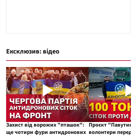
Ексклюзив: відео
Захист від ворожих "пташок":
Проєкт "Павутиння
ще чотири фури антидронових
волонтери переда