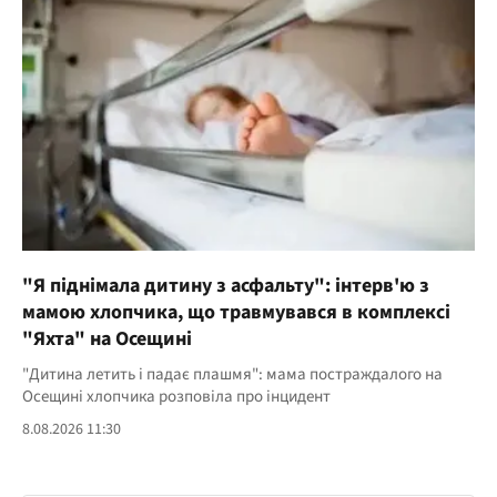
"Я піднімала дитину з асфальту": інтерв'ю з
мамою хлопчика, що травмувався в комплексі
"Яхта" на Осещині
"Дитина летить і падає плашмя": мама постраждалого на
Осещині хлопчика розповіла про інцидент
8.08.2026 11:30