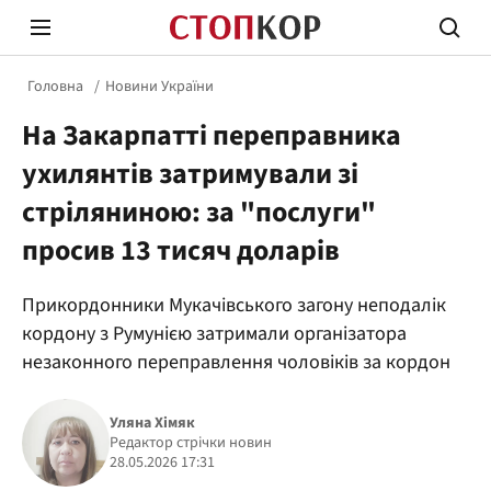
Головна
Новини України
На Закарпатті переправника
ухилянтів затримували зі
стріляниною: за "послуги"
просив 13 тисяч доларів
Стоп Політичній Корупції
Чесні
Прикордонники Мукачівського загону неподалік
кордону з Румунією затримали організатора
Політика
Здор
незаконного переправлення чоловіків за кордон
Уляна Хімяк
Редактор стрічки новин
28.05.2026 17:31