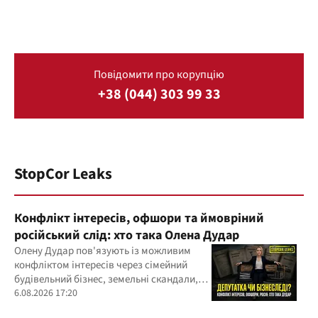
Повідомити про корупцію
+38 (044) 303 99 33
StopCor Leaks
Конфлікт інтересів, офшори та ймовріний
російський слід: хто така Олена Дудар
Олену Дудар пов'язують із можливим
конфліктом інтересів через сімейний
будівельний бізнес, земельні скандали,
судові справи
6.08.2026 17:20