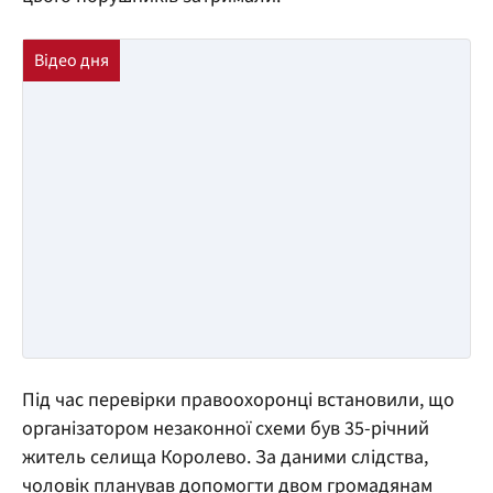
Під час перевірки правоохоронці встановили, що
організатором незаконної схеми був 35-річний
житель селища Королево. За даними слідства,
чоловік планував допомогти двом громадянам