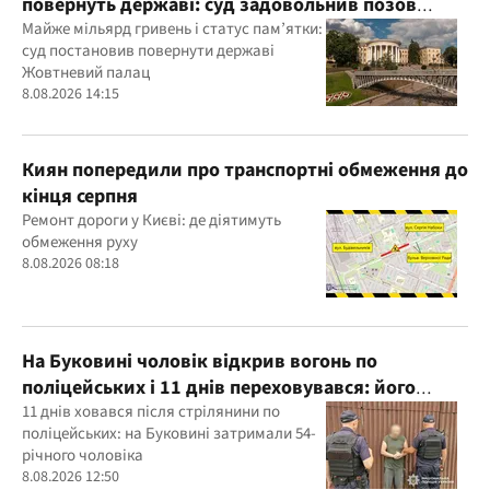
повернуть державі: суд задовольнив позов
прокуратури
Майже мільярд гривень і статус пам’ятки:
суд постановив повернути державі
Жовтневий палац
8.08.2026 14:15
Киян попередили про транспортні обмеження до
кінця серпня
Ремонт дороги у Києві: де діятимуть
обмеження руху
8.08.2026 08:18
На Буковині чоловік відкрив вогонь по
поліцейських і 11 днів переховувався: його
затримали
11 днів ховався після стрілянини по
поліцейських: на Буковині затримали 54-
річного чоловіка
8.08.2026 12:50