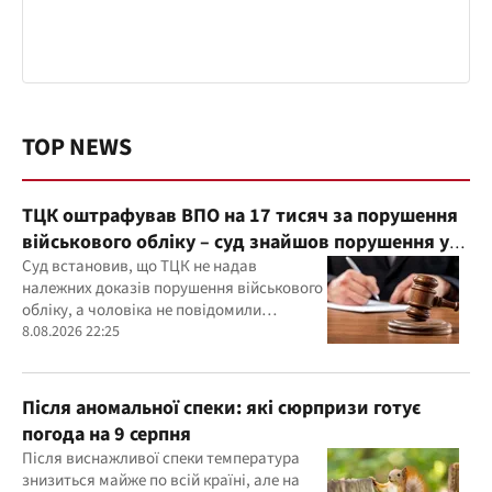
TOP NEWS
ТЦК оштрафував ВПО на 17 тисяч за порушення
військового обліку – суд знайшов порушення у
діях ТЦК
Суд встановив, що ТЦК не надав
належних доказів порушення військового
обліку, а чоловіка не повідомили
належним чином про дату та місце
8.08.2026 22:25
розгляду справи
Після аномальної спеки: які сюрпризи готує
погода на 9 серпня
Після виснажливої спеки температура
знизиться майже по всій країні, але на