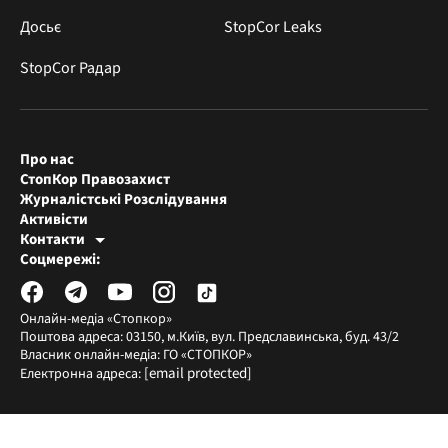
Досьє
StopCor Leaks
StopCor Радар
Про нас
СтопКор Правозахист
Журналістські Розслідування
Активісти
Контакти
Редакція СтопКора
Соцмережі:
[email protected]
Журналісти-розслідувачі
[email protected]
Онлайн-медіа «Стопкор»
Поштова адреса: 03150, м.Київ, вул. Предславинська, буд. 43/2
Власник онлайн-медіа: ГО «СТОПКОР»
[email protected]
Електронна адреса: