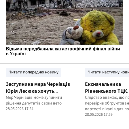
Читати попередню новину
Читати наступну нов
Заступника мера Чернівців
Ексначальника
Юрія Лесюка хочуть
Рівненського ТЦК
звільнити: Клічук заявив
Мер Чернівців може зупинити
судитимуть через
Слідство вважає, що п
рішення депутатів своїм вето
перевірив обґрунтован
про можливе вето
переплату за піка
28.05.2026 17:24
вартості пікапів для п
28.05.2026 17:59