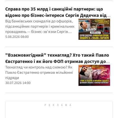
Справа про 35 млрд і санкційні партнери: що
відомо про бізнес-інтереси Сергія Дядечка від
"Родовід Банку" до "ФАРМАСЕЛ"
Від банківських скандалів до офшорів,
підсанкційних партнерів і кримінальних
проваджень — бізнес-зв'язки Сергія
Дядечка й досі простягаються через
5.08.2026 08:00
Україну та кілька іноземних юрисдикцій
"Взаємовигідний" технагляд? Хто такий Павло
Євстратенко і як його ФОП отримав доступ до
бюджетних мільйонів?
Технагляд чи контроль над схемою? Як
Павло Євстратенко отримав мільйонні
підряди
30.07.2026 14:00