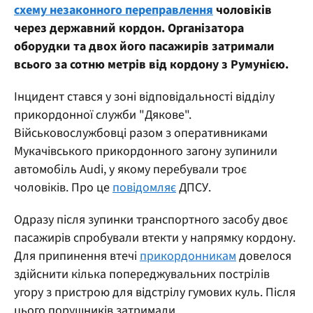
схему незаконного переправлення
чоловіків
через державний кордон. Організатора
оборудки та двох його пасажирів затримали
всього за сотню метрів від кордону з Румунією.
Інцидент стався у зоні відповідальності відділу
прикордонної служби "Дякове".
Військовослужбовці разом з оперативниками
Мукачівського прикордонного загону зупинили
автомобіль Audi, у якому перебували троє
чоловіків. Про це
повідомляє
ДПСУ.
Одразу після зупинки транспортного засобу двоє
пасажирів спробували втекти у напрямку кордону.
Для припинення втечі
прикордонникам
довелося
здійснити кілька попереджувальних пострілів
угору з пристрою для відстрілу гумових куль. Після
цього порушників затримали.