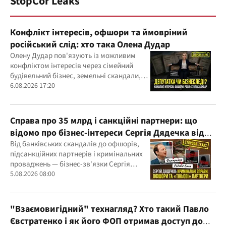
StopCor Leaks
Конфлікт інтересів, офшори та ймовріний
російський слід: хто така Олена Дудар
Олену Дудар пов'язують із можливим
конфліктом інтересів через сімейний
будівельний бізнес, земельні скандали,
судові справи
6.08.2026 17:20
Справа про 35 млрд і санкційні партнери: що
відомо про бізнес-інтереси Сергія Дядечка від
"Родовід Банку" до "ФАРМАСЕЛ"
Від банківських скандалів до офшорів,
підсанкційних партнерів і кримінальних
проваджень — бізнес-зв'язки Сергія
Дядечка й досі простягаються через
5.08.2026 08:00
Україну та кілька іноземних юрисдикцій
"Взаємовигідний" технагляд? Хто такий Павло
Євстратенко і як його ФОП отримав доступ до