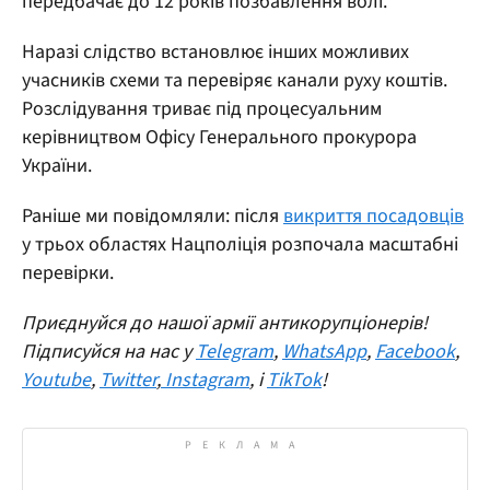
передбачає до 12 років позбавлення волі.
Наразі слідство встановлює інших можливих
учасників схеми та перевіряє канали руху коштів.
Розслідування триває під процесуальним
керівництвом Офісу Генерального прокурора
України.
Раніше ми повідомляли: після
викриття посадовців
у трьох областях Нацполіція розпочала масштабні
перевірки.
Приєднуйся до нашої армії антикорупціонерів!
Підписуйся на нас у
Telegram
,
WhatsApp
,
Facebook
,
Youtube
,
Twitter
,
Instagram
, і
TikTok
!