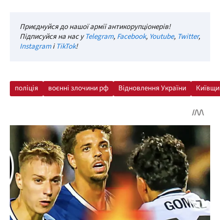
Приєднуйся до нашої армії антикорупціонерів!
Підписуйся на нас у
Telegram
,
Facebook
,
Youtube
,
Twitter
,
Instagram
і
TikTok
!
поліція
воєнні злочини рф
Відновлення України
Київщи