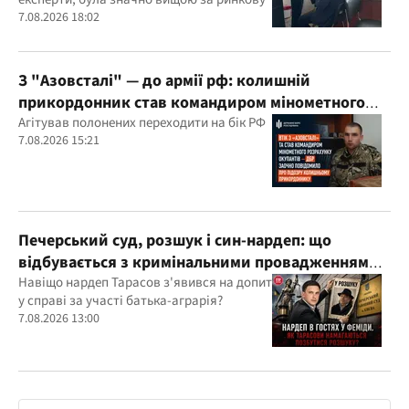
7.08.2026 18:02
З "Азовсталі" — до армії рф: колишній
прикордонник став командиром мінометного
розрахунку окупантів
Агітував полонених переходити на бік РФ
7.08.2026 15:21
Печерський суд, розшук і син-нардеп: що
відбувається з кримінальними провадженнями
за участі агробарона Тарасова?
Навіщо нардеп Тарасов з'явився на допит
у справі за участі батька-аграрія?
7.08.2026 13:00