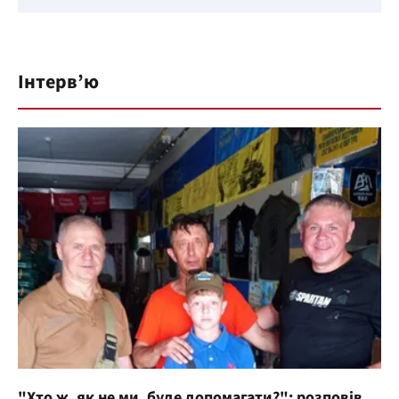
Інтерв’ю
"Хто ж, як не ми, буде допомагати?": розповів