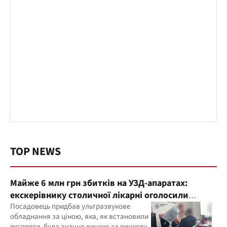
TOP NEWS
Майже 6 млн грн збитків на УЗД-апаратах:
екскерівнику столичної лікарні оголосили
підозру
Посадовець придбав ультразвукове
обладнання за ціною, яка, як встановили
експерти, була значно вищою за ринкову