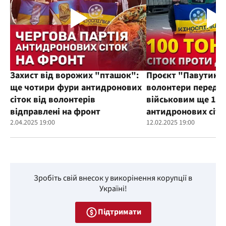
Захист від ворожих "пташок":
Проєкт "Павутиння
ще чотири фури антидронових
волонтери переда
сіток від волонтерів
військовим ще 100
відправлені на фронт
антидронових сіто
2.04.2025 19:00
12.02.2025 19:00
Зробіть свій внесок у викорінення корупції в
Україні!
Підтримати