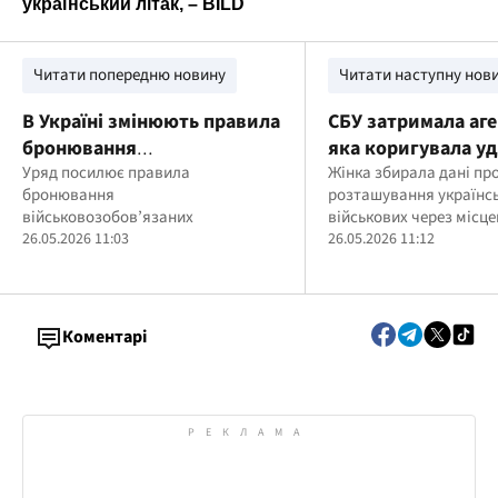
Читати попередню новину
Читати наступну нов
В Україні змінюють правила
СБУ затримала аге
бронювання
яка коригувала уд
військовозобов’язаних
Уряд посилює правила
позиціях ЗСУ на
Жінка збирала дані пр
бронювання
розташування українс
Краматорському 
військовозобов’язаних
військових через місце
26.05.2026 11:03
і передавала їх російс
26.05.2026 11:12
спецслужбам
Коментарі