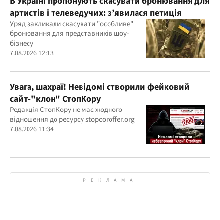
В Україні пропонують скасувати бронювання для
артистів і телеведучих: з’явилася петиція
Уряд закликали скасувати "особливе"
бронювання для представників шоу-
бізнесу
7.08.2026 12:13
Увага, шахраї! Невідомі створили фейковий
сайт-"клон" СтопКору
Редакція СтопКору не має жодного
відношення до ресурсу stopcoroffer.org
7.08.2026 11:34