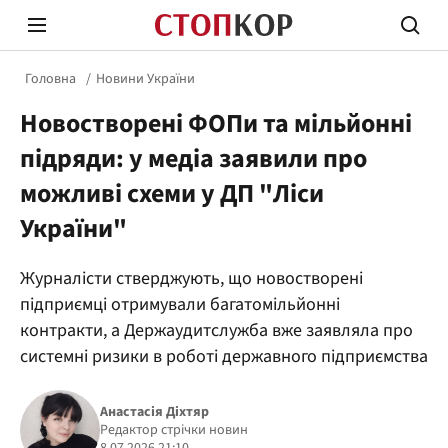
Головна
Новини України
Новостворені ФОПи та мільйонні
підряди: у медіа заявили про
можливі схеми у ДП "Ліси
України"
Стоп Політичній Корупції
Чесні
Журналісти стверджують, що новостворені
підприємці отримували багатомільйонні
Політика
Здор
контракти, а Держаудитслужба вже заявляла про
системні ризики в роботі державного підприємства
Анастасія Діхтяр
Редактор стрічки новин