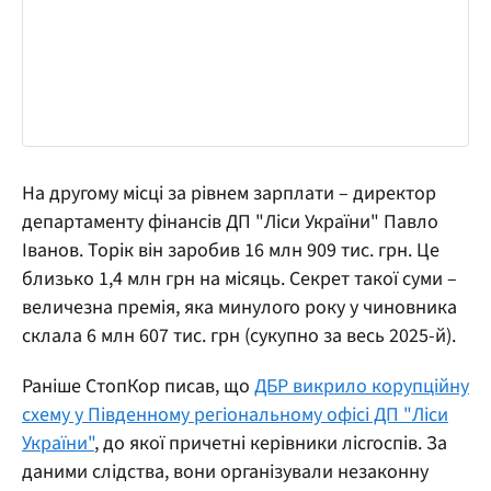
На другому місці за рівнем зарплати – директор
департаменту фінансів ДП "Ліси України" Павло
Іванов. Торік він заробив 16 млн 909 тис. грн. Це
близько 1,4 млн грн на місяць. Секрет такої суми –
величезна премія, яка минулого року у чиновника
склала 6 млн 607 тис. грн (сукупно за весь 2025-й).
Раніше СтопКор писав, що
ДБР викрило корупційну
схему у Південному регіональному офісі ДП "Ліси
України"
, до якої причетні керівники лісгоспів. За
даними слідства, вони організували незаконну