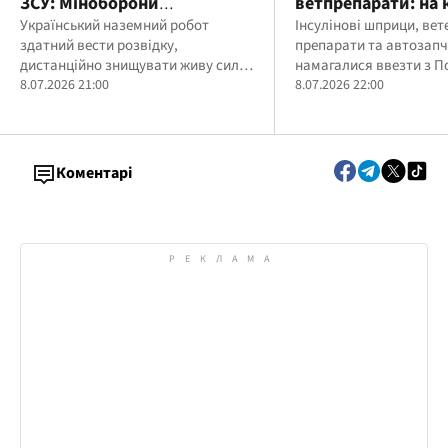
ЗСУ: Міноборони
ветпрепарати: на 
кодифікувало "Tanchik
Український наземний робот
вилучили контраб
Інсулінові шприци, вет
здатний вести розвідку,
препарати та автозап
Droid 12.7"
мільйон
дистанційно знищувати живу силу
намагалися ввезти з П
противника та уражати
8.07.2026 21:00
належного декларуван
8.07.2026 22:00
легкоброньовану техніку,
керуючись оператором із
безпечного укриття
Коментарі