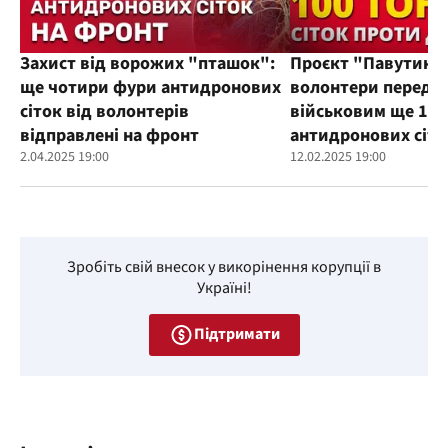
Захист від ворожих "пташок":
Проєкт "Павутиння
ще чотири фури антидронових
волонтери переда
сіток від волонтерів
військовим ще 100
відправлені на фронт
антидронових сіто
2.04.2025 19:00
12.02.2025 19:00
Зробіть свій внесок у викорінення корупції в
Україні!
Підтримати