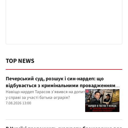
TOP NEWS
Печерський суд, розшук і син-нардеп: що
відбувається з кримінальними провадженнями
за участі агробарона Тарасова?
Навіщо нардеп Тарасов з'явився на допит
у справі за участі батька-аграрія?
7.08.2026 13:00