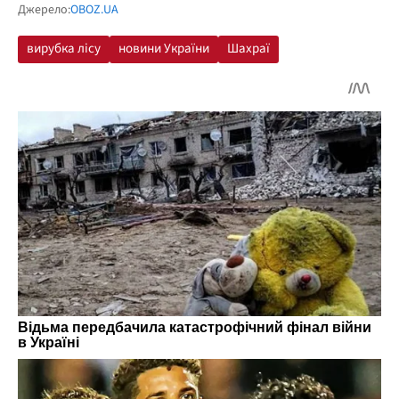
Джерело:
OBOZ.UA
вирубка лісу
новини України
Шахраї