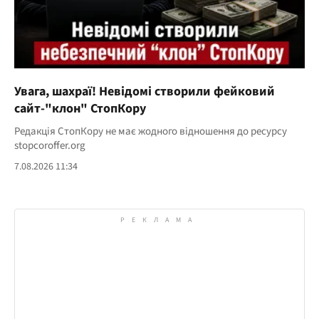
Увага, шахраї! Невідомі створили фейковий
сайт-"клон" СтопКору
Редакція СтопКору не має жодного відношення до ресурсу
stopcoroffer.org
7.08.2026 11:34