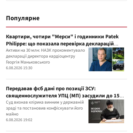
Популярне
Квартири, чотири "Мерси" і годинники Patek
Philippe: що показала перевірка декларацій
керівника дитячого кардіоцентру
Активи на 30 млн: НАЗК прокоментувало
декларації директора кардіоцентру
Маньковського і що каже НАЗК?
Георгія Маньковського
6.08.2026 15:30
Передавав фсб дані про позиції ЗСУ:
священнослужителя УПЦ (МП) засудили до 15
років
Суд визнав клірика винним у державній
зраді та постановив конфіскувати його
майно
6.08.2026 19:02