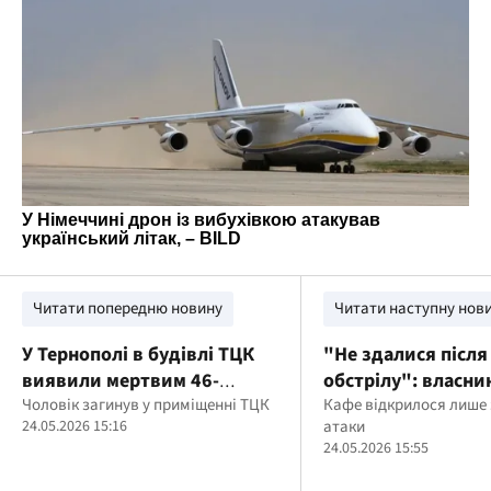
Читати попередню новину
Читати наступну нов
У Тернополі в будівлі ТЦК
"Не здалися після
виявили мертвим 46-
обстрілу": власни
річного чоловіка: поліція
Чоловік загинув у приміщенні ТЦК
Подолі безкошто
Кафе відкрилося лише 
24.05.2026 15:16
атаки
з’ясовує обставини
пригощає киян ка
24.05.2026 15:55
розбиті вікна