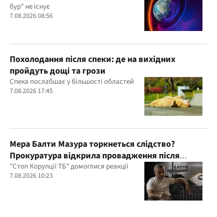
бур" не існує
7.08.2026 08:56
Похолодання після спеки: де на вихідних
пройдуть дощі та грози
Спека послабшає у більшості областей
7.08.2026 17:45
Мера Балти Мазура торкнеться слідство?
Прокуратура відкрила провадження після
розслідування "Стоп Корупції ТБ"
"Стоп Корупції ТБ" домоглися реакції
7.08.2026 10:23