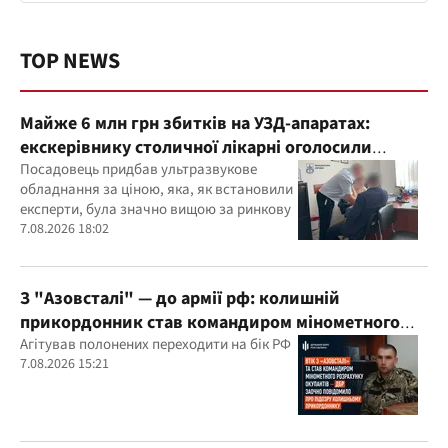
TOP NEWS
Майже 6 млн грн збитків на УЗД-апаратах:
екскерівнику столичної лікарні оголосили
підозру
Посадовець придбав ультразвукове
обладнання за ціною, яка, як встановили
експерти, була значно вищою за ринкову
7.08.2026 18:02
З "Азовсталі" — до армії рф: колишній
прикордонник став командиром мінометного
розрахунку окупантів
Агітував полонених переходити на бік РФ
7.08.2026 15:21