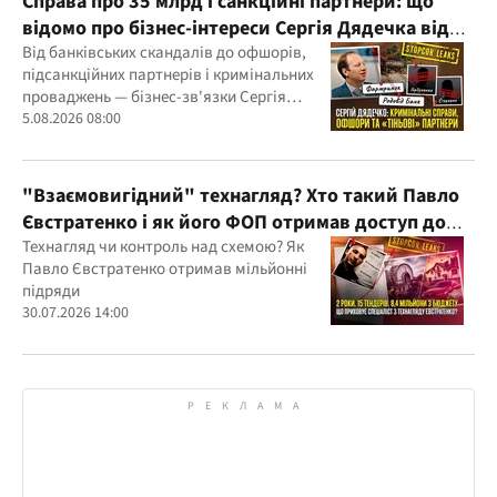
Справа про 35 млрд і санкційні партнери: що
відомо про бізнес-інтереси Сергія Дядечка від
"Родовід Банку" до "ФАРМАСЕЛ"
Від банківських скандалів до офшорів,
підсанкційних партнерів і кримінальних
проваджень — бізнес-зв'язки Сергія
Дядечка й досі простягаються через
5.08.2026 08:00
Україну та кілька іноземних юрисдикцій
"Взаємовигідний" технагляд? Хто такий Павло
Євстратенко і як його ФОП отримав доступ до
бюджетних мільйонів?
Технагляд чи контроль над схемою? Як
Павло Євстратенко отримав мільйонні
підряди
30.07.2026 14:00