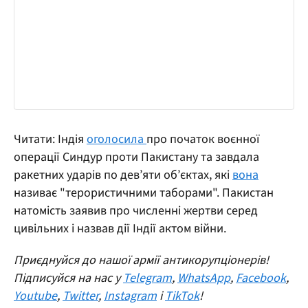
Читати: Індія
оголосила
про початок воєнної
операції Синдур проти Пакистану та завдала
ракетних ударів по дев’яти об’єктах, які
вона
називає "терористичними таборами". Пакистан
натомість заявив про численні жертви серед
цивільних і назвав дії Індії актом війни.
Приєднуйся до нашої армії антикорупціонерів!
Підписуйся на нас у
Telegram
,
WhatsApp
,
Facebook
,
Youtube
,
Twitter
,
Instagram
і
TikTok
!