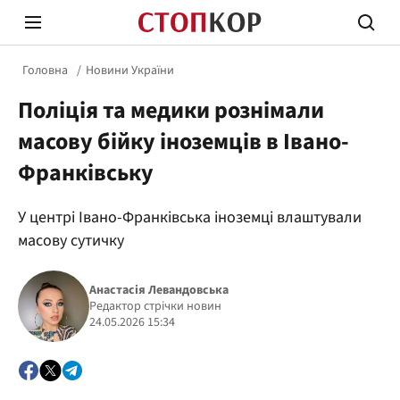
Головна
Новини України
Поліція та медики рознімали
масову бійку іноземців в Івано-
Франківську
Стоп Політичній Корупції
Чесні
У центрі Івано-Франківська іноземці влаштували
масову сутичку
Політика
Здор
Анастасія Левандовська
Редактор стрічки новин
24.05.2026 15:34