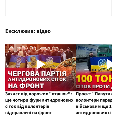
Ексклюзив: відео
Захист від ворожих "пташок":
Проєкт "Павутиння
ще чотири фури антидронових
волонтери переда
сіток від волонтерів
військовим ще 100
відправлені на фронт
антидронових сіто