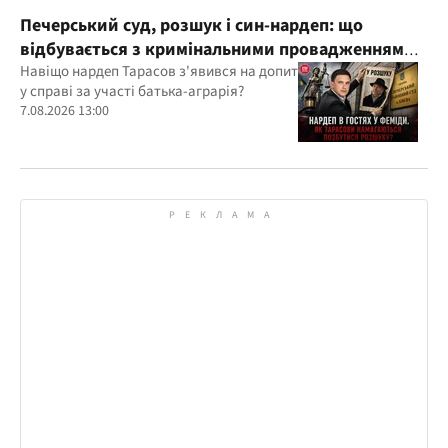
Печерський суд, розшук і син-нардеп: що
відбувається з кримінальними провадженнями
за участі агробарона Тарасова?
Навіщо нардеп Тарасов з'явився на допит
у справі за участі батька-аграрія?
7.08.2026 13:00