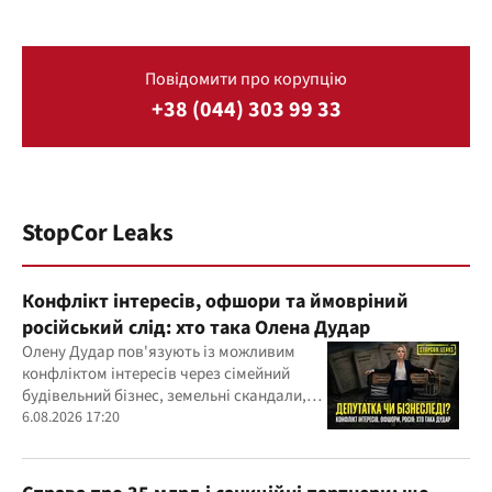
Повідомити про корупцію
+38 (044) 303 99 33
StopCor Leaks
Конфлікт інтересів, офшори та ймовріний
російський слід: хто така Олена Дудар
Олену Дудар пов'язують із можливим
конфліктом інтересів через сімейний
будівельний бізнес, земельні скандали,
судові справи
6.08.2026 17:20