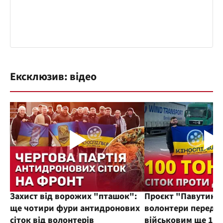
Ексклюзив: відео
Захист від ворожих "пташок":
Проєкт "Павутиння
ще чотири фури антидронових
волонтери переда
сіток від волонтерів
військовим ще 100