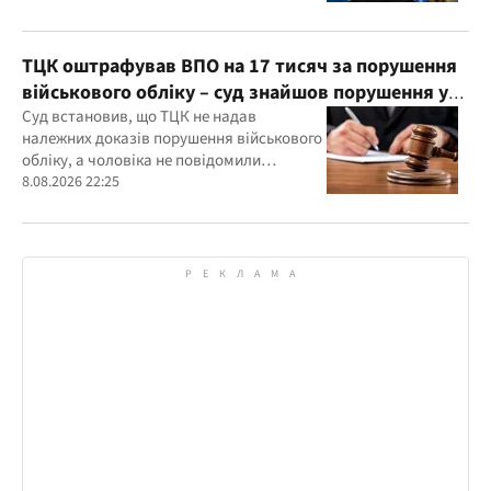
ТЦК оштрафував ВПО на 17 тисяч за порушення
військового обліку – суд знайшов порушення у
діях ТЦК
Суд встановив, що ТЦК не надав
належних доказів порушення військового
обліку, а чоловіка не повідомили
належним чином про дату та місце
8.08.2026 22:25
розгляду справи