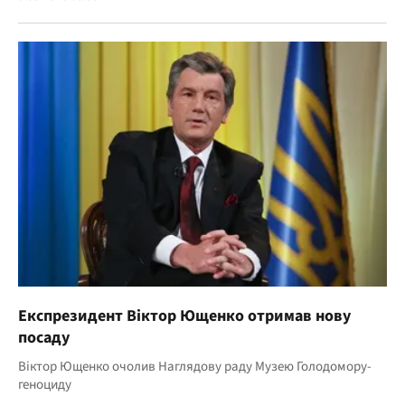
Експрезидент Віктор Ющенко отримав нову
посаду
Віктор Ющенко очолив Наглядову раду Музею Голодомору-
геноциду