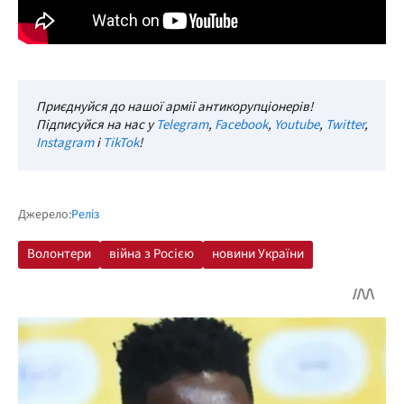
Приєднуйся до нашої армії антикорупціонерів!
Підписуйся на нас у
Telegram
,
Facebook
,
Youtube
,
Twitter
,
Instagram
і
TikTok
!
Джерело:
Реліз
Волонтери
війна з Росією
новини України