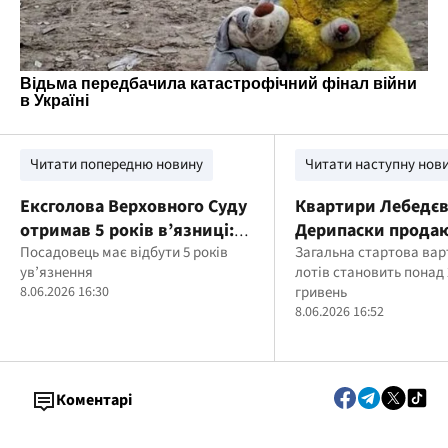
Читати попередню новину
Читати наступну нов
Ексголова Верховного Суду
Квартири Лебедєв
отримав 5 років в’язниці:
Дерипаски продаю
ВАКС затвердив угоду у
Посадовець має відбути 5 років
Україні: Фонд де
Загальна стартова вар
ув’язнення
лотів становить понад 
справі про хабар
оголосив нові аук
8.06.2026 16:30
гривень
8.06.2026 16:52
Коментарі