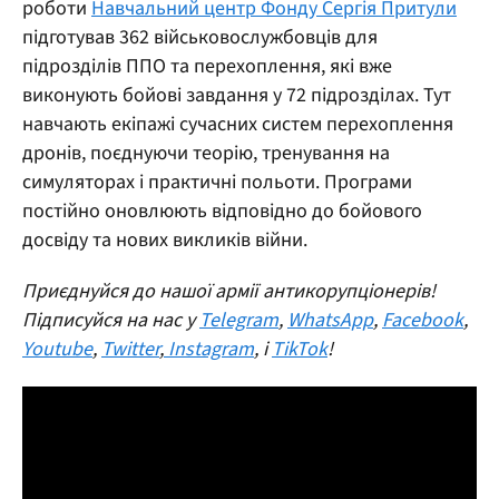
роботи
Навчальний центр Фонду Сергія Притули
підготував 362 військовослужбовців для
підрозділів ППО та перехоплення, які вже
виконують бойові завдання у 72 підрозділах. Тут
навчають екіпажі сучасних систем перехоплення
дронів, поєднуючи теорію, тренування на
симуляторах і практичні польоти. Програми
постійно оновлюють відповідно до бойового
досвіду та нових викликів війни.
Приєднуйся до нашої армії антикорупціонерів!
Підписуйся на нас у
Telegram
,
WhatsApp
,
Facebook
,
Youtube
,
Twitter
,
Instagram
, і
TikTok
!