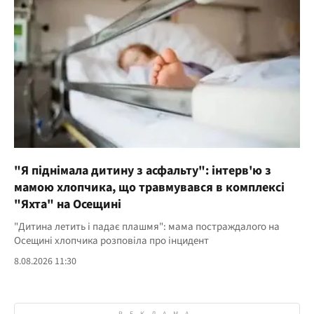
"Я піднімала дитину з асфальту": інтерв'ю з
мамою хлопчика, що травмувався в комплексі
"Яхта" на Осещині
"Дитина летить і падає плашмя": мама постраждалого на
Осещині хлопчика розповіла про інцидент
8.08.2026 11:30