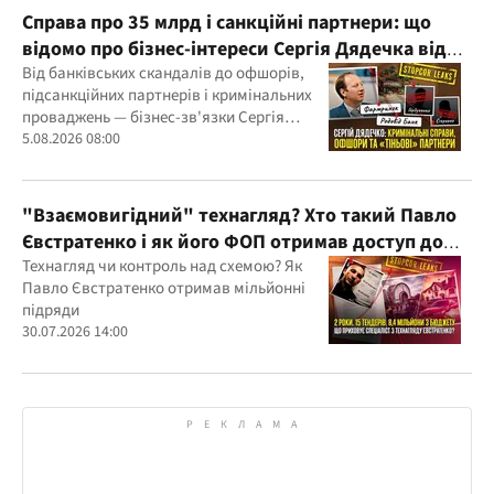
Справа про 35 млрд і санкційні партнери: що
відомо про бізнес-інтереси Сергія Дядечка від
"Родовід Банку" до "ФАРМАСЕЛ"
Від банківських скандалів до офшорів,
підсанкційних партнерів і кримінальних
проваджень — бізнес-зв'язки Сергія
Дядечка й досі простягаються через
5.08.2026 08:00
Україну та кілька іноземних юрисдикцій
"Взаємовигідний" технагляд? Хто такий Павло
Євстратенко і як його ФОП отримав доступ до
бюджетних мільйонів?
Технагляд чи контроль над схемою? Як
Павло Євстратенко отримав мільйонні
підряди
30.07.2026 14:00