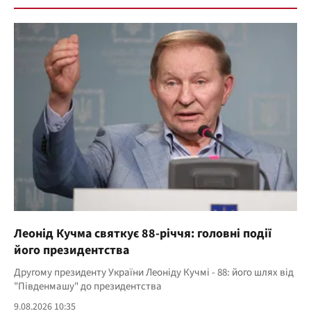
Леонід Кучма святкує 88-річчя: головні події
його президентства
Другому президенту України Леоніду Кучмі - 88: його шлях від
"Південмашу" до президентства
9.08.2026 10:35