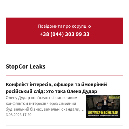
Повідомити про корупцію
+38 (044) 303 99 33
StopCor Leaks
Конфлікт інтересів, офшори та ймовріний
російський слід: хто така Олена Дудар
Олену Дудар пов'язують із можливим
конфліктом інтересів через сімейний
будівельний бізнес, земельні скандали,
судові справи
6.08.2026 17:20