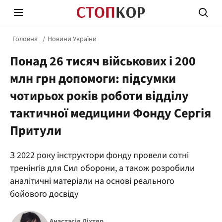
Головна
Новини України
Понад 26 тисяч військових і 200
млн грн допомоги: підсумки
чотирьох років роботи відділу
тактичної медицини Фонду Сергія
Стоп Політичній Корупції
Чесні
Притули
Політика
Здор
З 2022 року інструктори фонду провели сотні
тренінгів для Сил оборони, а також розробили
аналітичні матеріали на основі реального
бойового досвіду
Анастасія Діхтяр