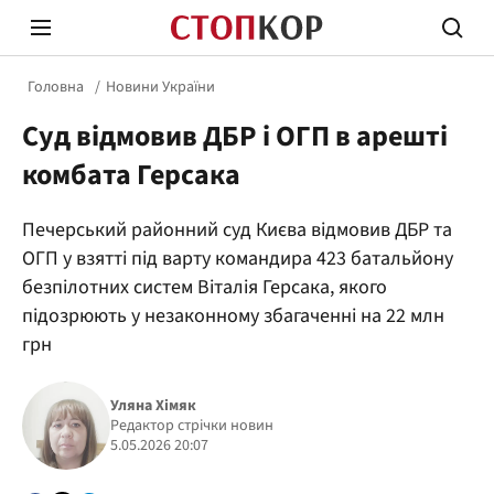
Головна
Новини України
Суд відмовив ДБР і ОГП в арешті
комбата Герсака
Печерський районний суд Києва відмовив ДБР та
Стоп Політичній Корупції
Чесні
ОГП у взятті під варту командира 423 батальйону
безпілотних систем Віталія Герсака, якого
підозрюють у незаконному збагаченні на 22 млн
Політика
Здор
грн
Уляна Хімяк
Редактор стрічки новин
5.05.2026 20:07