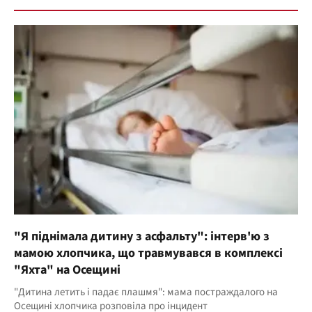
"Я піднімала дитину з асфальту": інтерв'ю з
мамою хлопчика, що травмувався в комплексі
"Яхта" на Осещині
"Дитина летить і падає плашмя": мама постраждалого на
Осещині хлопчика розповіла про інцидент