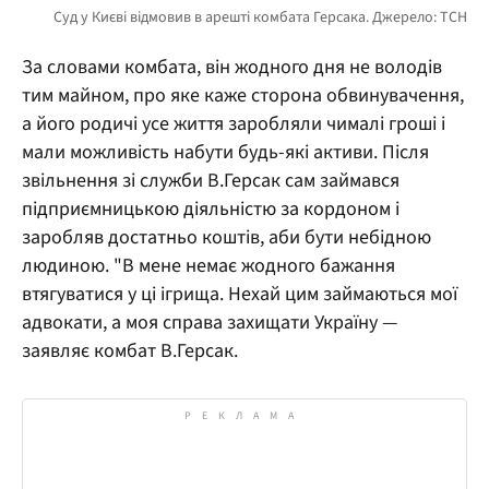
За словами комбата, він жодного дня не володів
тим майном, про яке каже сторона обвинувачення,
а його родичі усе життя заробляли чималі гроші і
мали можливість набути будь-які активи. Після
звільнення зі служби В.Герсак сам займався
підприємницькою діяльністю за кордоном і
заробляв достатньо коштів, аби бути небідною
людиною. "В мене немає жодного бажання
втягуватися у ці ігрища. Нехай цим займаються мої
адвокати, а моя справа захищати Україну —
заявляє комбат В.Герсак.