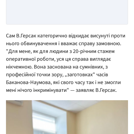
Сам В.Герсак категорично відкидає висунуті проти
нього обвинувачення і вважає справу замовною.
"Для мене, як для людини з 20-річним стажем
оперативної роботи, уся ця справа виглядає
нікчемною. Вона заснована на сумнівних, з
професійної точки зору, „заготовках" часів
Баканова-Наумова, які свого часу так і не змогли
мені нічого інкримінувати" — заявляє В.Герсак.