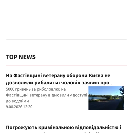
TOP NEWS
На Фастівщині ветерану оборони Києва не
дозволили рибалити: чоловік заявив про
погрози
5000 гривень за риболовлю: на
Фастівщині ветерану відмовили у доступі
до водойми
9.08.2026 12:20
Погрожують кримінальною відповідальністю і