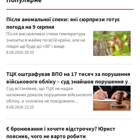
Популярне
Після аномальної спеки: які сюрпризи готує
погода на 9 серпня
Після виснажливої спеки температура
знизиться майже по всій країні, але на
півдні ще буде до +30° і вище
8.08.2026 20:35
ТЦК оштрафував ВПО на 17 тисяч за порушення
військового обліку – суд знайшов порушення у
діях ТЦК
Суд встановив, що ТЦК не надав
належних доказів порушення військового
обліку, а чоловіка не повідомили
належним чином про дату та місце
8.08.2026 22:25
розгляду справи
Є бронювання і хочете відстрочку? Юрист
пояснив, чого не варто робити