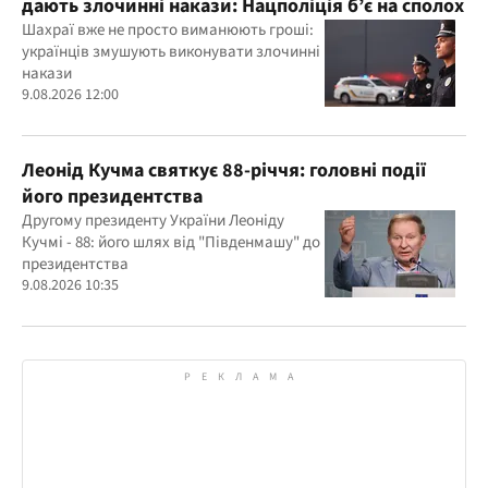
дають злочинні накази: Нацполіція б’є на сполох
Шахраї вже не просто виманюють гроші:
українців змушують виконувати злочинні
накази
9.08.2026 12:00
Леонід Кучма святкує 88-річчя: головні події
його президентства
Другому президенту України Леоніду
Кучмі - 88: його шлях від "Південмашу" до
президентства
9.08.2026 10:35