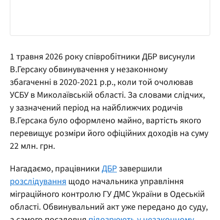
1 травня 2026 року співробітники ДБР висунули
В.Герсаку обвинувачення у незаконному
збагаченні в 2020-2021 р.р., коли той очолював
УСБУ в Миколаївській області. За словами слідчих,
у зазначений період на найближчих родичів
В.Герсака було оформлено майно, вартість якого
перевищує розміри його офіційних доходів на суму
22 млн. грн.
Нагадаємо, працівники
ДБР
завершили
розслідування
щодо начальника управління
міграційного контролю ГУ ДМС України в Одеській
області. Обвинувальний акт уже передано до суду,
а самого посадовця
підозрюють у незаконному