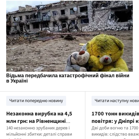
Читати попередню новину
Читати наступну нов
Незаконна вирубка на 4,5
1700 тонн викидів
млн грн: на Рівненщині
повітря: у Дніпрі 
судитимуть посадовицю
140 незаконно зрубаних дерев і
полігону підозрюю
Дві доби вогню та 1700
мільйонні збитки: деталі справи
викидів: слідство вва
лісництва
недбалості