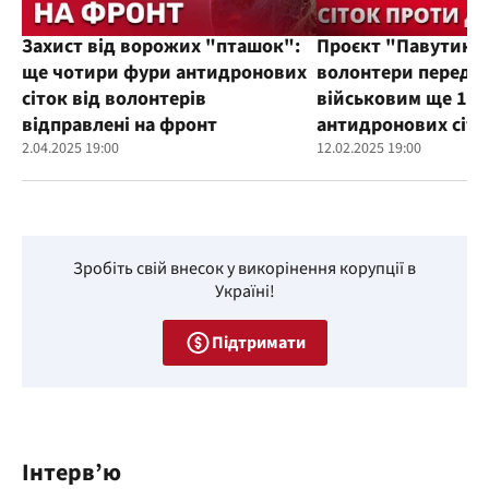
Захист від ворожих "пташок":
Проєкт "Павутиння
ще чотири фури антидронових
волонтери переда
сіток від волонтерів
військовим ще 100
відправлені на фронт
антидронових сіто
2.04.2025 19:00
12.02.2025 19:00
Зробіть свій внесок у викорінення корупції в
Україні!
Підтримати
Інтерв’ю