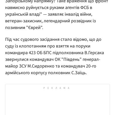
Запорізькому напрямку? Таке враження що фронт
навмисно руйнується руками агентів ФСБ в
українській владі" — заявляє інвалід війни,
ветеран-захисник, легендарний розвідник із
позивним "Єврей".
Під час судового засідання стало відомо, що до
суду із клопотанням про взяття на поруки
командира 423 ОБ БПС підполковника В.Герсака
звернулися командувач ОК "Південь" генерал-
майор ЗСУ М.Сидоренко та командувач 20-го
армійського корпусу полковник С.Заїць.