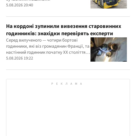
5.08.2026 20:40
На кордоні зупинили вивезення старовинних
годинників: знахідки перевірять експерти
Серед вилученого — чотири бортові
годинники, які віз громадянин Франції, та
настінний годинник початку ХХ століття,
знайдений в автомобілі українця
5.08.2026 19:22