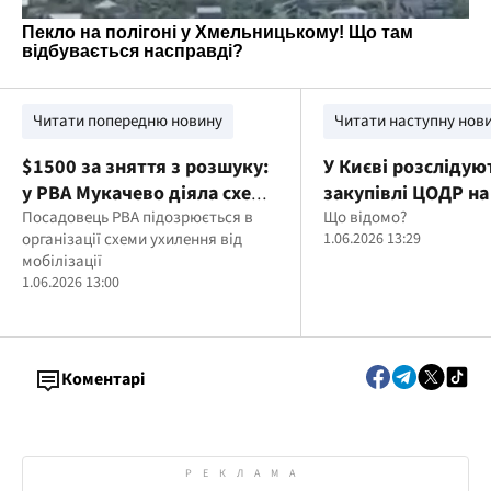
Читати попередню новину
Читати наступну нов
$1500 за зняття з розшуку:
У Києві розслідую
у РВА Мукачево діяла схема
закупівлі ЦОДР на
"послуг" для ухилянтів
Посадовець РВА підозрюється в
млн гривень
Що відомо?
організації схеми ухилення від
1.06.2026 13:29
мобілізації
1.06.2026 13:00
Коментарі