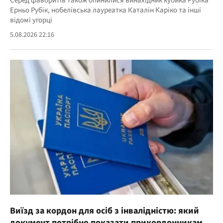
Серед фаворитів також опинилися винахідник кубика Рубіка
Ерньо Рубік, нобелівська лауреатка Каталін Каріко та інші
відомі угорці
5.08.2026 22:16
Виїзд за кордон для осіб з інвалідністю: який
документ потрібно показати прикордонникам