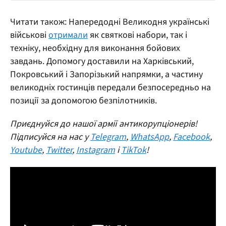
Читати також: Напередодні Великодня українські
військові
отримали
як святкові набори, так і
техніку, необхідну для виконання бойових
завдань. Допомогу доставили на Харківський,
Покровський і Запорізький напрямки, а частину
великодніх гостинців передали безпосередньо на
позиції за допомогою безпілотників.
Приєднуйся до нашої армії антикорупціонерів!
Підписуйся на нас у
Telegram
,
WhatsApp
,
Facebook
,
Youtube
,
Twitter
,
Instagram
і
TikTok
!