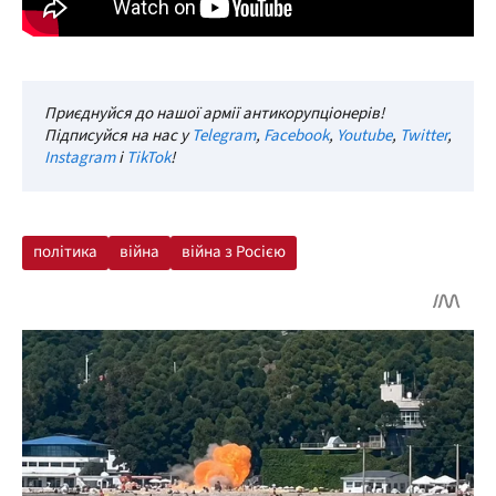
Приєднуйся до нашої армії антикорупціонерів!
Підписуйся на нас у
Telegram
,
Facebook
,
Youtube
,
Twitter
,
Instagram
і
TikTok
!
політика
війна
війна з Росією