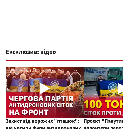
Ексклюзив: відео
Захист від ворожих "пташок":
Проєкт "Павутиння
ще чотири фури антидронових
волонтери переда