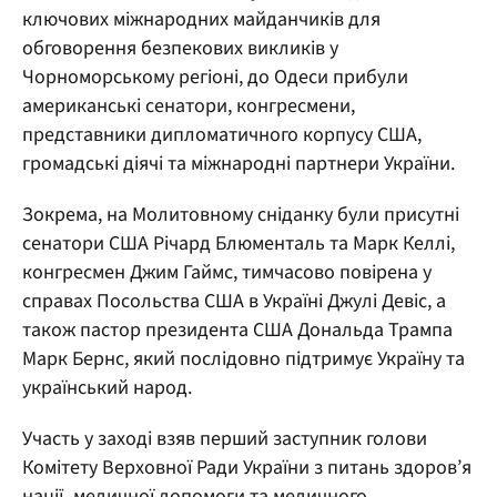
ключових міжнародних майданчиків для
обговорення безпекових викликів у
Чорноморському регіоні, до Одеси прибули
американські сенатори, конгресмени,
представники дипломатичного корпусу США,
громадські діячі та міжнародні партнери України.
Зокрема, на Молитовному сніданку були присутні
сенатори США Річард Блюменталь та Марк Келлі,
конгресмен Джим Гаймс, тимчасово повірена у
справах Посольства США в Україні Джулі Девіс, а
також пастор президента США Дональда Трампа
Марк Бернс, який послідовно підтримує Україну та
український народ.
Участь у заході взяв перший заступник голови
Комітету Верховної Ради України з питань здоров’я
нації, медичної допомоги та медичного