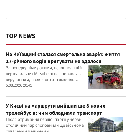
TOP NEWS
На Київщині сталася смертельна аварія: життя
17-річного водія врятувати не вдалося
За попередніми даними, неповнолітній
кермувальник Mitsubishi не впорався з
керуванням, після чого автомобіль
врізався у дерево
5.08.2026 20:45
У Києві на маршрути вийшли ще 8 нових
тролейбусів: чим обладнали транспорт
Після отримання першої партії у червні
столичний парк поповнили ще вісьмома
сучасними машинами