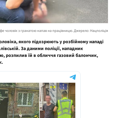
оловіка, якого підозрюють у розбійному нападі
івській. За даними поліції, нападник
ю, розпилив їй в обличчя газовий балончик,
к.