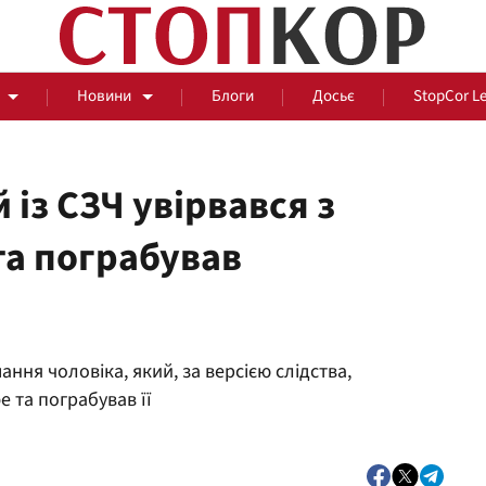
Новини
Блоги
Досьє
StopCor L
 із СЗЧ увірвався з
та пограбував
За парканом
Події
Сус
ння чоловіка, який, за версією слідства,
 та пограбував її