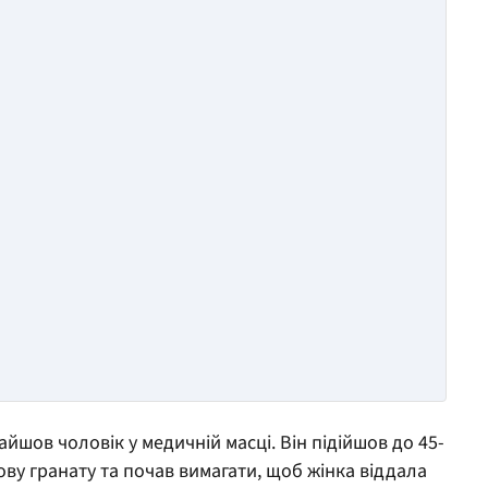
йшов чоловік у медичній масці. Він підійшов до 45-
йову гранату та почав вимагати, щоб жінка віддала