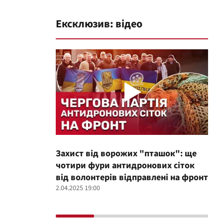
Ексклюзив: відео
Захист від ворожих "пташок": ще
Про
чотири фури антидронових сіток
вол
від волонтерів відправлені на фронт
100
2.04.2025 19:00
12.02