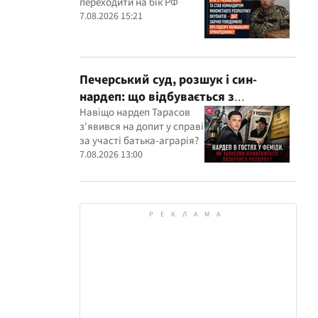
переходити на бік РФ
розрахунку окупантів
7.08.2026 15:21
Печерський суд, розшук і син-
нардеп: що відбувається з
кримінальними провадженнями за
Навіщо нардеп Тарасов
з'явився на допит у справі
участі агробарона Тарасова?
за участі батька-аграрія?
7.08.2026 13:00