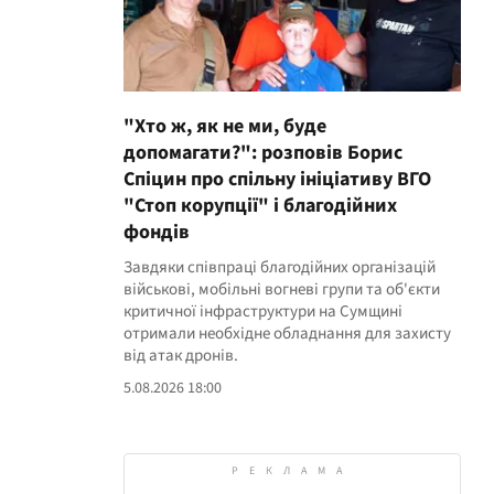
"Хто ж, як не ми, буде
допомагати?": розповів Борис
Спіцин про спільну ініціативу ВГО
"Стоп корупції" і благодійних
фондів
Завдяки співпраці благодійних організацій
військові, мобільні вогневі групи та об'єкти
критичної інфраструктури на Сумщині
отримали необхідне обладнання для захисту
від атак дронів.
5.08.2026 18:00