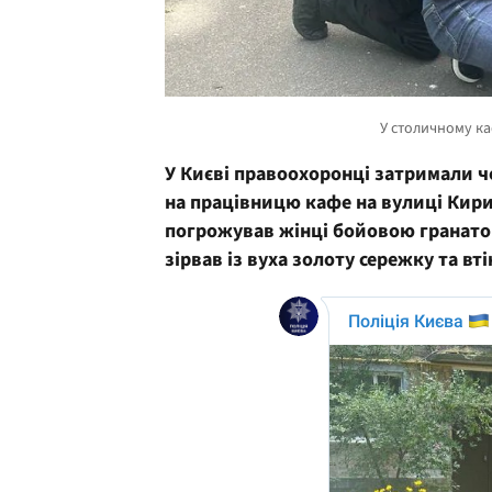
У Києві правоохоронці затримали ч
на працівницю кафе на вулиці Кирил
погрожував жінці бойовою гранато
зірвав із вуха золоту сережку та вті