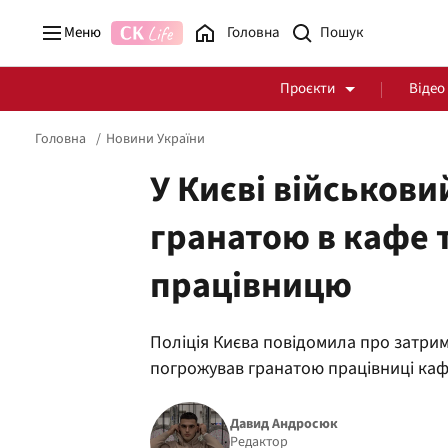
Меню
Головна
Проєкти
Відео
Головна
Новини України
У Києві військовий
гранатою в кафе 
Стоп Політичній Корупції
Чесні закупівлі
працівницю
Політика
Здоров'я
Поліція Києва повідомила про затрима
погрожував гранатою працівниці кафе
Давид Андросюк
Редактор