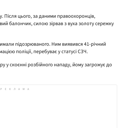
. Після цього, за даними правоохоронців,
вий балончик, силою зірвав з вуха золоту сережку
римали підозрюваного. Ним виявився 41-річний
ацією поліції, перебуває у статусі СЗЧ.
у у скоєнні розбійного нападу, йому загрожує до