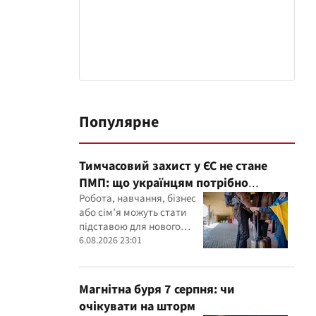
Популярне
Тимчасовий захист у ЄС не стане
ПМП: що українцям потрібно
зробити до 2028 року
Робота, навчання, бізнес
або сім’я можуть стати
підставою для нового
статусу в ЄС
6.08.2026 23:01
Магнітна буря 7 серпня: чи
очікувати на шторм