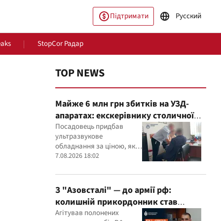
Підтримати
Русский
eaks
StopCor Радар
TOP NEWS
Майже 6 млн грн збитків на УЗД-
апаратах: екскерівнику столичної
лікарні оголосили підозру
Посадовець придбав
ультразвукове
обладнання за ціною, яка,
пільство
Світ
як встановили експерти,
7.08.2026 18:02
була значно вищою за
ринкову
З "Азовсталі" — до армії рф:
колишній прикордонник став
командиром мінометного
Агітував полонених