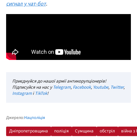
сигнал у чат-бот
.
Приєднуйся до нашої армії антикорупціонерів!
Підписуйся на нас у
Telegram
,
Facebook
,
Youtube
,
Twitter
,
Instagram
і
TikTok
!
Джерело:
Нацполіція
Дніпропетровщина
поліція
Сумщина
обстріл
війна з