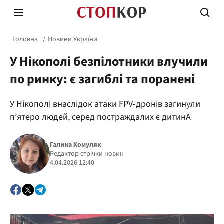
Головна
Новини України
У Нікополі безпілотники влучили
по ринку: є загиблі та поранені
У Нікополі внаслідок атаки FPV-дронів загинули
Стоп Політичній Корупції
Чесні
п’ятеро людей, серед постраждалих є дитинА
Галина Хомуляк
Політика
Редактор стрічки новин
Здор
4.04.2026 12:40