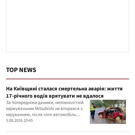
TOP NEWS
На Київщині сталася смертельна аварія: життя
17-річного водія врятувати не вдалося
За попередніми даними, неповнолітній
кермувальник Mitsubishi не впорався з
керуванням, після чого автомобіль
врізався у дерево
5.08.2026 20:45