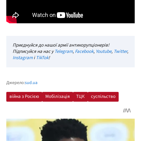
Приєднуйся до нашої армії антикорупціонерів!
Підписуйся на нас у
Telegram
,
Facebook
,
Youtube
,
Twitter
,
Instagram
і
TikTok
!
Джерело:
sud.ua
війна з Росією
Мобілізація
ТЦК
суспільство