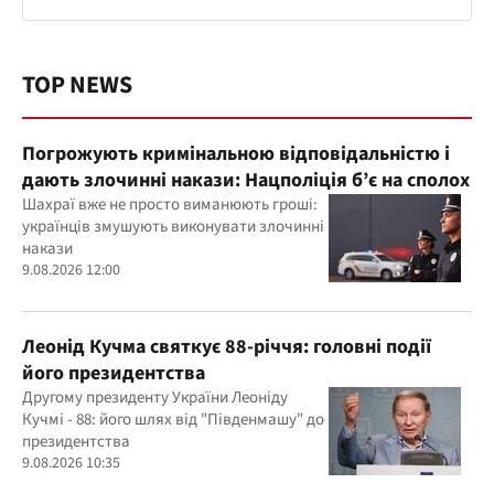
TOP NEWS
Погрожують кримінальною відповідальністю і
дають злочинні накази: Нацполіція б’є на сполох
Шахраї вже не просто виманюють гроші:
українців змушують виконувати злочинні
накази
9.08.2026 12:00
Леонід Кучма святкує 88-річчя: головні події
його президентства
Другому президенту України Леоніду
Кучмі - 88: його шлях від "Південмашу" до
президентства
9.08.2026 10:35