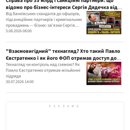
Справа про 35 млрд і санкційні партнери: що
відомо про бізнес-інтереси Сергія Дядечка від
"Родовід Банку" до "ФАРМАСЕЛ"
Від банківських скандалів до офшорів,
підсанкційних партнерів і кримінальних
проваджень — бізнес-зв'язки Сергія
Дядечка й досі простягаються через
5.08.2026 08:00
Україну та кілька іноземних юрисдикцій
"Взаємовигідний" технагляд? Хто такий Павло
Євстратенко і як його ФОП отримав доступ до
бюджетних мільйонів?
Технагляд чи контроль над схемою? Як
Павло Євстратенко отримав мільйонні
підряди
30.07.2026 14:00