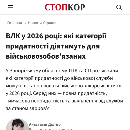
Головна
Новини України
ВЛК у 2026 році: які категорії
придатності діятимуть для
військовозобов’язаних
Стоп Політичній Корупції
Чесні
У Запорізькому обласному ТЦК та СП роз’яснили,
які категорії придатності до військової служби
можуть встановлювати військово-лікарські комісії
Політика
Здор
у 2026 році. Серед них — повна придатність,
тимчасова непридатність та звільнення від служби
за станом здоров’я
Анастасія Діхтяр
Редактор стрічки новин