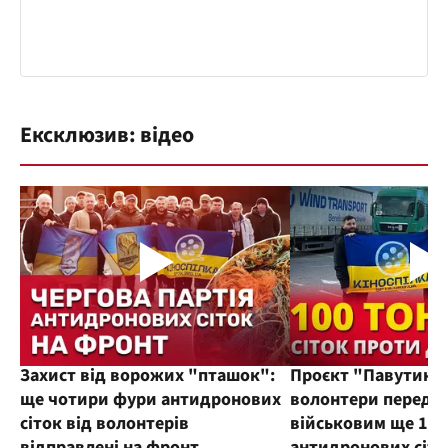
Ексклюзив: відео
Захист від ворожих "пташок":
Проєкт "Павутиння
ще чотири фури антидронових
волонтери переда
сіток від волонтерів
військовим ще 100
відправлені на фронт
антидронових сіто