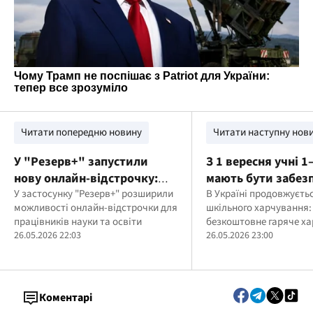
Читати попередню новину
Читати наступну нов
У "Резерв+" запустили
З 1 вересня учні 1
нову онлайн-відстрочку:
мають бути забез
хто тепер може оформити її
У застосунку "Резерв+" розширили
теплими обідами, 
В Україні продовжуєт
можливості онлайн-відстрочки для
шкільного харчування:
без візиту до ТЦК
Свириденко
працівників науки та освіти
безкоштовне гаряче х
26.05.2026 22:03
планують забезпечити 
26.05.2026 23:00
11 класів
Коментарі