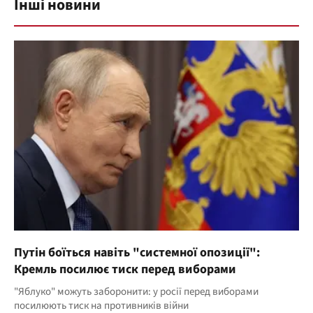
Інші новини
Путін боїться навіть "системної опозиції":
Кремль посилює тиск перед виборами
"Яблуко" можуть заборонити: у росії перед виборами
посилюють тиск на противників війни