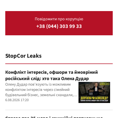
Повідомити про корупцію
+38 (044) 303 99 33
StopCor Leaks
Конфлікт інтересів, офшори та ймовріний
російський слід: хто така Олена Дудар
Олену Дудар пов'язують із можливим
конфліктом інтересів через сімейний
будівельний бізнес, земельні скандали,
судові справи
6.08.2026 17:20