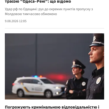
трасою "Одеса–Рені": що відомо
Удар рф по Одещині: рух до окремих пунктів пропуску з
Молдовою тимчасово обмежено
9.08.2026 12:05
Погрожують кримінальною відповідальністю і