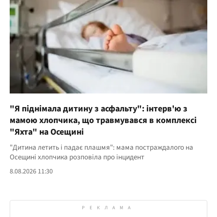
"Я піднімала дитину з асфальту": інтерв'ю з
мамою хлопчика, що травмувався в комплексі
"Яхта" на Осещині
"Дитина летить і падає плашмя": мама постраждалого на
Осещині хлопчика розповіла про інцидент
8.08.2026 11:30