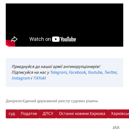
Приєднуйся до нашої армії антикорупціонерів!
Підписуйся на нас у
Telegram
,
Facebook
,
Youtube
,
Twitter
,
Instagram
і
TikTok
!
Джерело:
Єдиний державний реєстр судових рішень
суд
Податки
ДПСУ
Останні новини Харкова
Харківсь