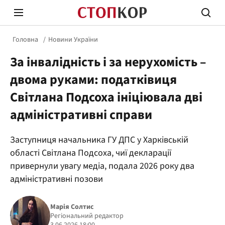
Головна
Новини України
За інвалідність і за нерухомість –
двома руками: податківиця
Світлана Подсоха ініціювала дві
адміністративні справи
Стоп Політичній Корупції
Чесні
Заступниця начальника ГУ ДПС у Харківській
області Світлана Подсоха, чиї декларації
Політика
Здор
привернули увагу медіа, подала 2026 року два
адміністративні позови
Марія Солтис
Регіональний редактор