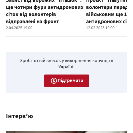
Захист від ворожих "пташок":
Проєкт "Павутиння
ще чотири фури антидронових
волонтери переда
сіток від волонтерів
військовим ще 100
відправлені на фронт
антидронових сіто
2.04.2025 19:00
12.02.2025 19:00
Зробіть свій внесок у викорінення корупції в
Україні!
Підтримати
Інтерв’ю