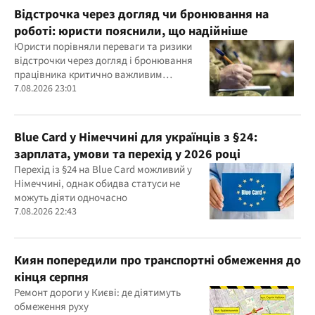
Відстрочка через догляд чи бронювання на
роботі: юристи пояснили, що надійніше
Юристи порівняли переваги та ризики
відстрочки через догляд і бронювання
працівника критично важливим
підприємством
7.08.2026 23:01
Blue Card у Німеччині для українців з §24:
зарплата, умови та перехід у 2026 році
Перехід із §24 на Blue Card можливий у
Німеччині, однак обидва статуси не
можуть діяти одночасно
7.08.2026 22:43
Киян попередили про транспортні обмеження до
кінця серпня
Ремонт дороги у Києві: де діятимуть
обмеження руху