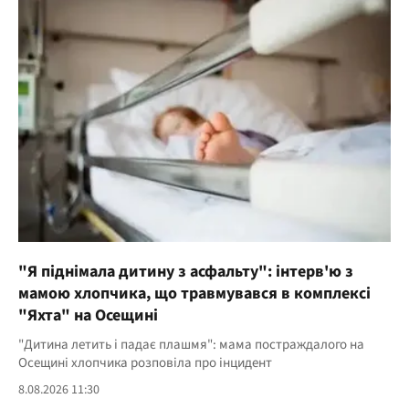
"Я піднімала дитину з асфальту": інтерв'ю з
мамою хлопчика, що травмувався в комплексі
"Яхта" на Осещині
"Дитина летить і падає плашмя": мама постраждалого на
Осещині хлопчика розповіла про інцидент
8.08.2026 11:30