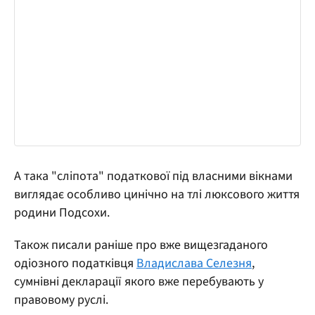
А така "сліпота" податкової під власними вікнами
виглядає особливо цинічно на тлі люксового життя
родини Подсохи.
Також писали раніше про вже вищезгаданого
одіозного податківця
Владислава Селезня
,
сумнівні декларації якого вже перебувають у
правовому руслі.