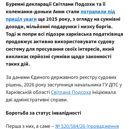
Буремні декларації Світлани Подсохи та її
колежанки-доньки Анни стали
потрапили під
приціл уваги
ще 2025 року, з огляду на сумнівні
доходи, мільйонні подарунки і низку боргів.
Тоді ж попри всі підозри харківська податківиця
продовжує активно використовувати судову
систему для просування своїх інтересів, який
викликає серйозні сумніви щодо законності
таких дій.
За даними Єдиного державного реєстру судових
рішень, 2026 року заступниця начальника ГУ ДПС у
Харківській області
Світлана Подсоха
ініціювала
дві адміністративні справи.
Боротьба за статус інвалідності
Перша з них, а саме –
№ 520/584/26 (провадження