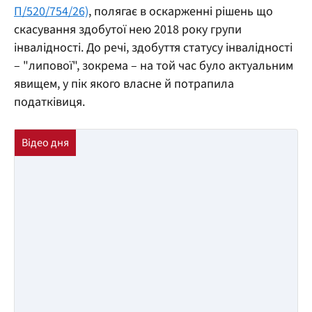
П/520/754/26)
, полягає в оскарженні рішень що
скасування здобутої нею 2018 року групи
інвалідності. До речі, здобуття статусу інвалідності
– "липової", зокрема – на той час було актуальним
явищем, у пік якого власне й потрапила
податківиця.