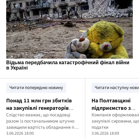
Читати попередню новину
Читати наступну нов
Понад 11 млн грн збитків
На Полтавщині
на закупівлі генераторів
підприємство з
для ЗСУ: підозру оголошено
Слідство вважає, що посадовці
виробництва доб
Компанія оформлювала
разом із постачальником штучно
закупівлі сировини, щ
командиру та його
підозрюють в ухил
завищили вартість обладнання під
податки
заступнику
сплати 11,5 млн г
час воєнних закупівель
3.06.2026 18:00
3.06.2026 18:09
податків