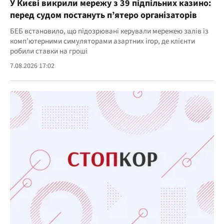
У Києві викрили мережу з 39 підпільних казино:
перед судом постануть п’ятеро організаторів
БЕБ встановило, що підозрювані керували мережею залів із
комп’ютерними симуляторами азартних ігор, де клієнти
робили ставки на гроші
7.08.2026 17:02