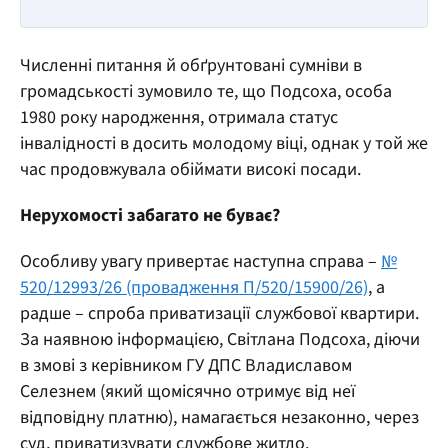
Численні питання й обґрунтовані сумніви в
громадськості зумовило те, що Подсоха, особа
1980 року народження, отримала статус
інвалідності в досить молодому віці, однак у той же
час продовжувала обіймати високі посади.
Нерухомості забагато не буває?
Особливу увагу привертає наступна справа –
№
520/12993/26 (провадження П/520/15900/26)
, а
радше – спроба приватизації службової квартири.
За наявною інформацією, Світлана Подсоха, діючи
в змові з керівником ГУ ДПС Владиславом
Селезнем (який щомісячно отримує від неї
відповідну платню), намагається незаконно, через
суд, приватизувати службове житло.