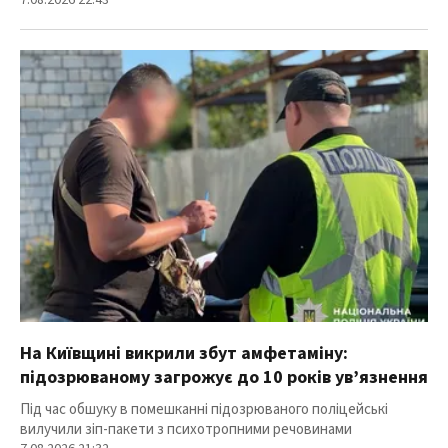
7.08.2026 22:43
На Київщині викрили збут амфетаміну:
підозрюваному загрожує до 10 років ув’язнення
Під час обшуку в помешканні підозрюваного поліцейські
вилучили зіп-пакети з психотропними речовинами