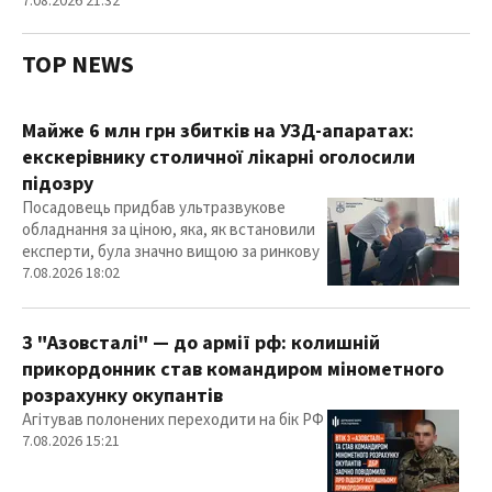
7.08.2026 21:32
TOP NEWS
Майже 6 млн грн збитків на УЗД-апаратах:
екскерівнику столичної лікарні оголосили
підозру
Посадовець придбав ультразвукове
обладнання за ціною, яка, як встановили
експерти, була значно вищою за ринкову
7.08.2026 18:02
З "Азовсталі" — до армії рф: колишній
прикордонник став командиром мінометного
розрахунку окупантів
Агітував полонених переходити на бік РФ
7.08.2026 15:21