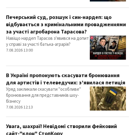
Печерський суд, розшук і син-нардеп: що
відбувається з кримінальними провадженнями
за участі агробарона Тарасова?
Навіщо нардеп Тарасов з'явився на допит
у справі за участі батька-аграрія?
7.08.2026 13:00
В Україні пропонують скасувати бронювання
для артистів і телеведучих: з’явилася петиція
Уряд закликали скасувати "особливе"
бронювання для представників шоу-
бізнесу
7.08.2026 12:13
Увага, шахраї! Невідомі створили фейковий
сайт-"клон" СтопКору