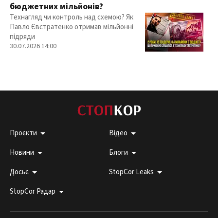
бюджетних мільйонів?
Технагляд чи контроль над схемою? Як
Павло Євстратенко отримав мільйонні
підряди
30.07.2026 14:00
Проєкти
Відео
Новини
Блоги
Досьє
StopCor Leaks
StopCor Радар