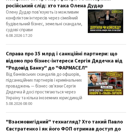
російський слід: хто така Олена Дудар
Олену Дудар пов'язують із можливим
конфліктом інтересів через сімейний
будівельний бізнес, земельні скандали,
судові справи
6.08.2026 17:20
Справа про 35 млрд і санкційні партнери: що
відомо про бізнес-інтереси Сергія Дядечка від
"Родовід Банку" до "ФАРМАСЕЛ"
Від банківських скандалів до офшорів,
підсанкційних партнерів і кримінальних
проваджень — бізнес-зв'язки Сергія
Дядечка й досі простягаються через
Україну та кілька іноземних юрисдикцій
5.08.2026 08:00
"Взаємовигідний" технагляд? Хто такий Павло
Євстратенко і як його ФОП отримав доступ до