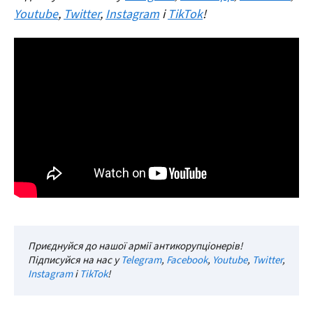
Youtube
,
Twitter
,
Instagram
і
TikTok
!
Приєднуйся до нашої армії антикорупціонерів!
Підписуйся на нас у
Telegram
,
Facebook
,
Youtube
,
Twitter
,
Instagram
і
TikTok
!