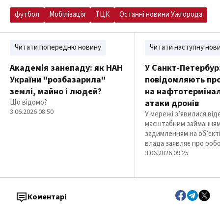
футбол
Мобілізація
ТЦК
Останні новини Ужгорода
Читати попередню новину
Читати наступну нов
Академія занепаду: як НАН
У Санкт-Петербур
України "розбазарила"
повідомляють пр
землі, майно і людей?
на нафтотермінал
Що відомо?
атаки дронів
3.06.2026 08:50
У мережі з’явилися від
масштабним займанням
задимленням на об’єкті
влада заявляє про роб
3.06.2026 09:25
Коментарі