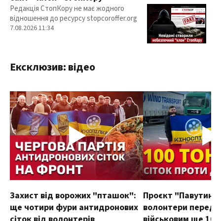
Редакція СтопКору не має жодного
відношення до ресурсу stopcoroffer.org
7.08.2026 11:34
Ексклюзив: відео
Захист від ворожих "пташок":
Проєкт "Павутиння
ще чотири фури антидронових
волонтери переда
сіток від волонтерів
військовим ще 100