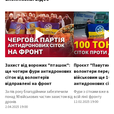
Захист від ворожих "пташок":
Проєкт "Павутиння
ще чотири фури антидронових
волонтери переда
сіток від волонтерів
військовим ще 100
відправлені на фронт
антидронових сіт
За пів року благодійники забезпечили
Фури з сітками вже від
понад 90 військових частин захистом від
всій лінії фронту
дронів
12.02.2025 19:00
2.04.2025 19:00