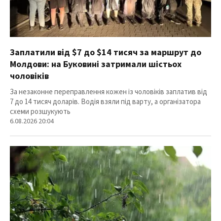
Заплатили від $7 до $14 тисяч за маршрут до
Молдови: на Буковині затримали шістьох
чоловіків
За незаконне переправлення кожен із чоловіків заплатив від
7 до 14 тисяч доларів. Водія взяли під варту, а організатора
схеми розшукують
6.08.2026 20:04