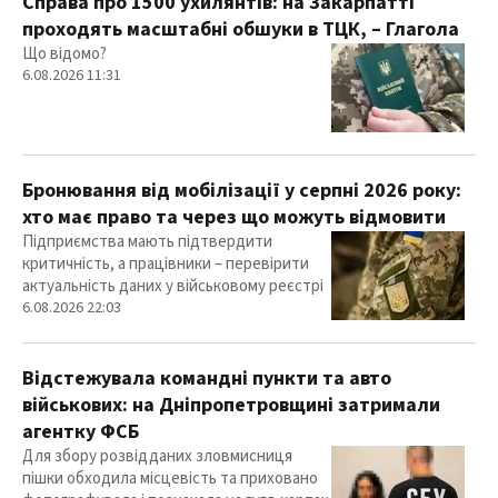
Справа про 1500 ухилянтів: на Закарпатті
проходять масштабні обшуки в ТЦК, – Глагола
Що відомо?
6.08.2026 11:31
Бронювання від мобілізації у серпні 2026 року:
хто має право та через що можуть відмовити
Підприємства мають підтвердити
критичність, а працівники – перевірити
актуальність даних у військовому реєстрі
6.08.2026 22:03
Відстежувала командні пункти та авто
військових: на Дніпропетровщині затримали
агентку ФСБ
Для збору розвідданих зловмисниця
пішки обходила місцевість та приховано