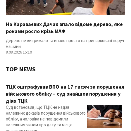
На Караваєвих Дачах впало відоме дерево, яке
роками росло крізь МАФ
Дерево не витримало та впало просто на припарковані поруч
машини
8.08.2026 15:10
TOP NEWS
ТЦК оштрафував ВПО на 17 тисяч за порушення
військового обліку – суд знайшов порушення у
діях ТЦК
Суд встановив, що ТЦК не надав
належних доказів порушення військового
обліку, а чоловіка не повідомили
належним чином про дату та місце
розгляду справи