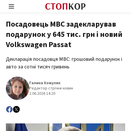
Посадовець МВС задекларував
подарунок у 645 тис. грн і новий
Стоп Політичній Корупції
Чесні
Volkswagen Passat
Декларація посадовця МВС: грошовий подарунок і
Політика
Здор
авто за сотні тисяч гривень
Галина Хомуляк
Редактор стрічки новин
2.06.2026 14:20