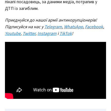
пікапі посадовець, за даними медіа, потрапив у
ДТП із загиблим.
Приєднуйся до нашої армії антикорупціонерів!
Підписуйся на нас у
Telegram
,
WhatsApp
,
Facebook
,
Youtube
,
Twitter
,
Instagram
і
TikTok
!