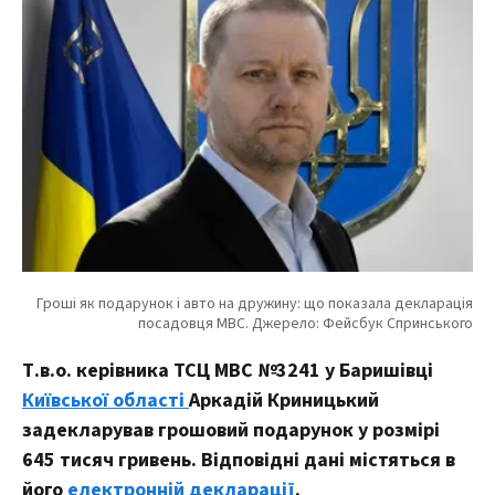
Т.в.о. керівника ТСЦ МВС №3241 у Баришівці
Київської області
Аркадій Криницький
задекларував грошовий подарунок у розмірі
645 тисяч гривень. Відповідні дані містяться в
його
електронній декларації
.