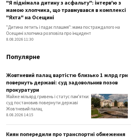
"Я піднімала дитину з асфальту": інтерв'ю з
мамою хлопчика, що травмувався в комплексі
"Яхта" на Осещині
"Дитина летить і падає плашмя": мама постраждалого на
Осещині хлопчика розповіла про інцидент
8.08.2026 11:30
Популярне
Жовтневий палац вартістю близько 1 млрд грн
повернуть державі: суд задовольнив позов
прокуратури
Майже мільярд гривень і статус пам’ятки:
суд постановив повернути державі
Жовтневий палац
8.08.2026 14:15
Киян попередили про транспортні обмеження