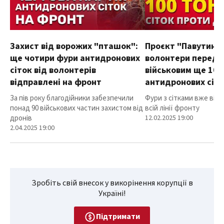
Захист від ворожих "пташок":
Проєкт "Павутиння
ще чотири фури антидронових
волонтери переда
сіток від волонтерів
військовим ще 100
відправлені на фронт
антидронових сіт
За пів року благодійники забезпечили
Фури з сітками вже від
понад 90 військових частин захистом від
всій лінії фронту
дронів
12.02.2025 19:00
2.04.2025 19:00
Зробіть свій внесок у викорінення корупції в
Україні!
Підтримати