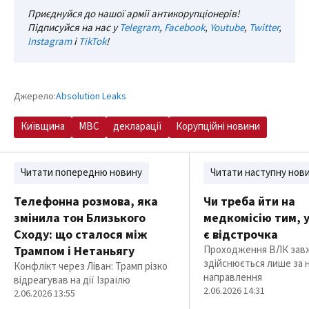
Приєднуйся до нашої армії антикорупціонерів!
Підписуйся на нас у
Telegram
,
Facebook
,
Youtube
,
Twitter
,
Instagram
і
TikTok
!
Джерело:
Absolution Leaks
Київщина
МВС
декларації
Корупційні новини
Читати попередню новину
Читати наступну нов
Телефонна розмова, яка
Чи треба йти на
змінила тон Близького
медкомісію тим, у
Сходу: що сталося між
є відстрочка
Трампом і Нетаньягу
Проходження ВЛК зав
здійснюється лише за 
Конфлікт через Ліван: Трамп різко
направлення
відреагував на дії Ізраїлю
2.06.2026 14:31
2.06.2026 13:55