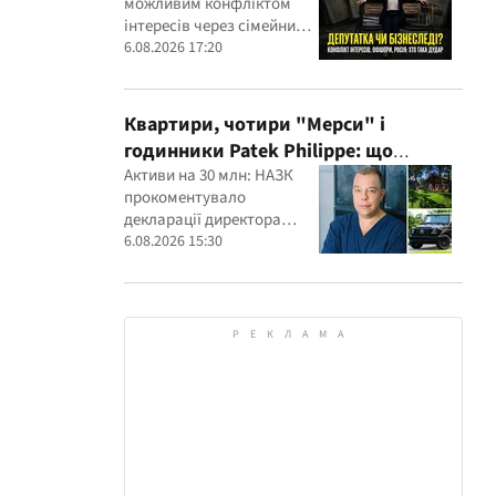
можливим конфліктом
інтересів через сімейний
будівельний бізнес,
6.08.2026 17:20
земельні скандали, судові
справи
Квартири, чотири "Мерси" і
годинники Patek Philippe: що
показала перевірка декларацій
Активи на 30 млн: НАЗК
прокоментувало
керівника дитячого кардіоцентру
декларації директора
Маньковського і що каже НАЗК?
кардіоцентру Георгія
6.08.2026 15:30
Маньковського