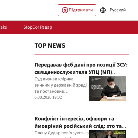
Підтримати
Русский
eaks
StopCor Радар
TOP NEWS
Передавав фсб дані про позиції ЗСУ:
священнослужителя УПЦ (МП)
засудили до 15 років
Суд визнав клірика
винним у державній зраді
та постановив
пільство
Світ
конфіскувати його майно
6.08.2026 19:02
Конфлікт інтересів, офшори та
ймовріний російський слід: хто така
Олена Дудар
Олену Дудар пов'язують із