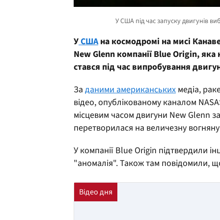
У
США
на космодромі на мисі Канав
New Glenn компанії Blue Origin, я
стався під час випробування двигу
За
даними американських
медіа, раке
відео, опублікованому каналом NASASp
місцевим часом двигуни New Glenn за
перетворилася на величезну вогняну
У компанії Blue Origin підтвердили і
"аномалія". Також там повідомили, 