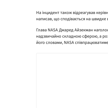
На інцидент також відреагував керівн
написав, що сподівається на швидке 
Глава NASA Джаред Айзекман наголос
надзвичайно складною сферою, а роз
його словами, NASA співпрацюватиме 