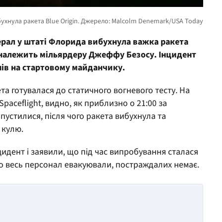
ерал у штаті Флорида вибухнула важка ракета
ка належить мільярдеру Джеффу Безосу. Інцидент
нів на стартовому майданчику.
та готувалася до статичного вогневого тесту. На
aceflight, видно, як приблизно о 21:00 за
пустилися, після чого ракета вибухнула та
 кулю.
нцидент і заявили, що під час випробування сталася
що весь персонал евакуювали, постраждалих немає.