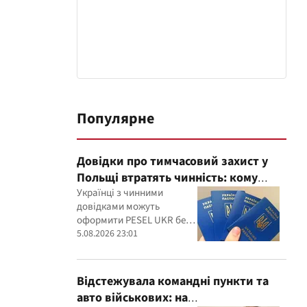
Популярне
Довідки про тимчасовий захист у
Польщі втратять чинність: кому
потрібно оформити PESEL UKR
Українці з чинними
довідками можуть
оформити PESEL UKR без
виїзду з Польщі, а для
5.08.2026 23:01
їхнього
працевлаштування діють
окремі правила
Відстежувала командні пункти та
авто військових: на