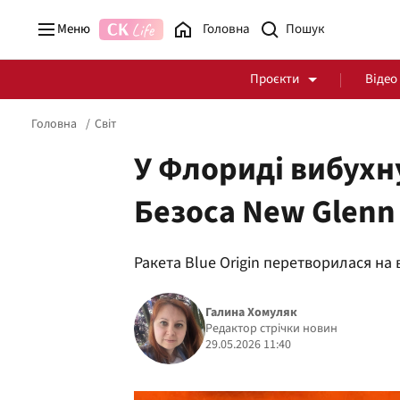
Меню
Головна
Проєкти
Відео
Головна
Світ
У Флориді вибух
Безоса New Glenn
Стоп Політичній Корупції
Чесні закупівлі
Ракета Blue Origin перетворилася на 
Політика
Здоров'я
Галина Хомуляк
Редактор стрічки новин
29.05.2026 11:40