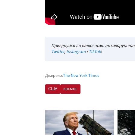
Приєднуйся до нашої армії антикорупціоне
Twitter
,
Instagram
і
TikTok
!
Джерело:
The New York Times
США
космос