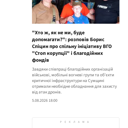
"Хто ж, як не ми, буде
допомагати?": розповів Борис
Спіцин про спільну ініціативу ВГО
"Стоп корупції" і благодійних
фондів
Завдяки співпраці благодійних організацій
військові, мобільні вогневі групи та об'єкти
критичної інфраструктури на Сумщині
отримали необхідне обладнання для захисту
від атак дронів.
5.08.2026 18:00