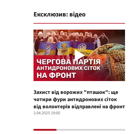
Ексклюзив: відео
Захист від ворожих "пташок": ще
Про
чотири фури антидронових сіток
вол
від волонтерів відправлені на фронт
100
2.04.2025 19:00
12.02