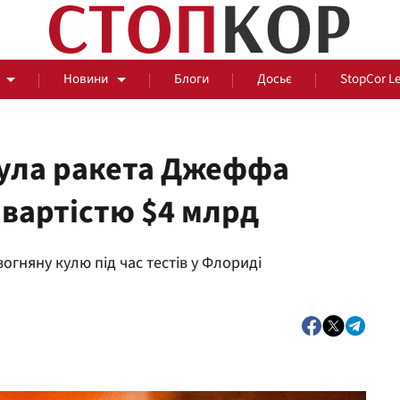
Новини
Блоги
Досьє
StopCor L
нула ракета Джеффа
 вартістю $4 млрд
За парканом
вогняну кулю під час тестів у Флориді
Події
Сус