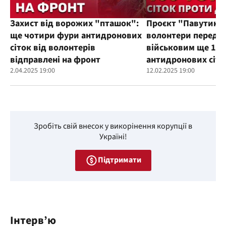
Захист від ворожих "пташок":
Проєкт "Павутиння
ще чотири фури антидронових
волонтери переда
сіток від волонтерів
військовим ще 100
відправлені на фронт
антидронових сіто
2.04.2025 19:00
12.02.2025 19:00
Зробіть свій внесок у викорінення корупції в
Україні!
Підтримати
Інтерв’ю