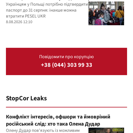
Українцям у Польщі потрібно підтвердити
паспорт до 31 серпня: інакше можна
втратити PESEL UKR
8.08.2026 12:10
Повідомити про корупцію
+38 (044) 303 99 33
StopCor Leaks
Конфлікт інтересів, офшори та ймовріний
російський слід: хто така Олена Дудар
Олену Дудар пов'язують із можливим