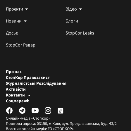
Проєкти
Відео
Новини
Блоги
Досьє
StopCor Leaks
StopCor Радар
Про нас
СтопКор Правозахист
Журналістські Розслідування
Активісти
Контакти
Редакція СтопКора
Соцмережі:
[email protected]
Журналісти-розслідувачі
[email protected]
Онлайн-медіа «Стопкор»
Поштова адреса: 03150, м.Київ, вул. Предславинська, буд. 43/2
Власник онлайн-медіа: ГО «СТОПКОР»