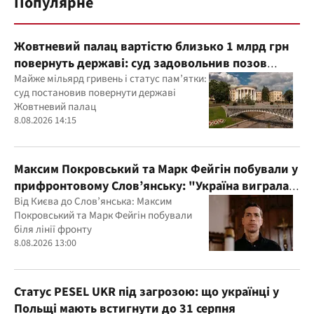
Популярне
Жовтневий палац вартістю близько 1 млрд грн
повернуть державі: суд задовольнив позов
прокуратури
Майже мільярд гривень і статус пам’ятки:
суд постановив повернути державі
Жовтневий палац
8.08.2026 14:15
Максим Покровський та Марк Фейгін побували у
прифронтовому Слов’янську: "Україна виграла
цю війну"
Від Києва до Слов’янська: Максим
Покровський та Марк Фейгін побували
біля лінії фронту
8.08.2026 13:00
Статус PESEL UKR під загрозою: що українці у
Польщі мають встигнути до 31 серпня