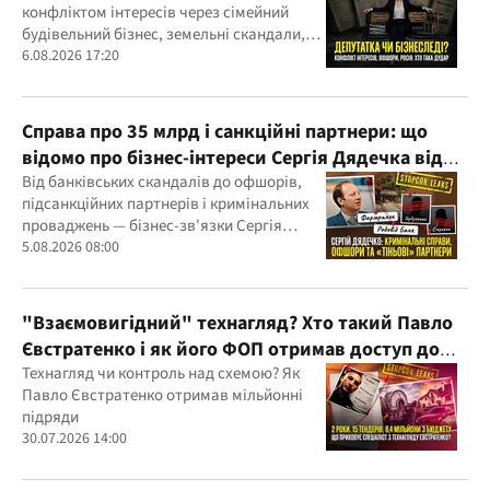
конфліктом інтересів через сімейний
будівельний бізнес, земельні скандали,
судові справи
6.08.2026 17:20
Справа про 35 млрд і санкційні партнери: що
відомо про бізнес-інтереси Сергія Дядечка від
"Родовід Банку" до "ФАРМАСЕЛ"
Від банківських скандалів до офшорів,
підсанкційних партнерів і кримінальних
проваджень — бізнес-зв'язки Сергія
Дядечка й досі простягаються через
5.08.2026 08:00
Україну та кілька іноземних юрисдикцій
"Взаємовигідний" технагляд? Хто такий Павло
Євстратенко і як його ФОП отримав доступ до
бюджетних мільйонів?
Технагляд чи контроль над схемою? Як
Павло Євстратенко отримав мільйонні
підряди
30.07.2026 14:00