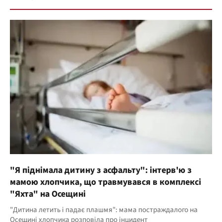
"Я піднімала дитину з асфальту": інтерв'ю з
мамою хлопчика, що травмувався в комплексі
"Яхта" на Осещині
"Дитина летить і падає плашмя": мама постраждалого на
Осещині хлопчика розповіла про інцидент