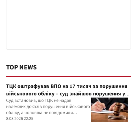
TOP NEWS
ТЦК оштрафував ВПО на 17 тисяч за порушення
військового обліку – суд знайшов порушення у
діях ТЦК
Суд встановив, що ТЦК не надав
належних доказів порушення військового
обліку, а чоловіка не повідомили
належним чином про дату та місце
8.08.2026 22:25
розгляду справи