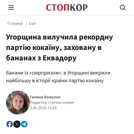
Головна
Світ
Угорщина вилучила рекордну
партію кокаїну, заховану в
бананах з Еквадору
Стоп Політичній Корупції
Чесні
Банани із «сюрпризом»: в Угорщині викрили
найбільшу в історії країни партію кокаїну
Політика
Здор
Галина Хомуляк
Редактор стрічки новин
3.06.2026 13:20