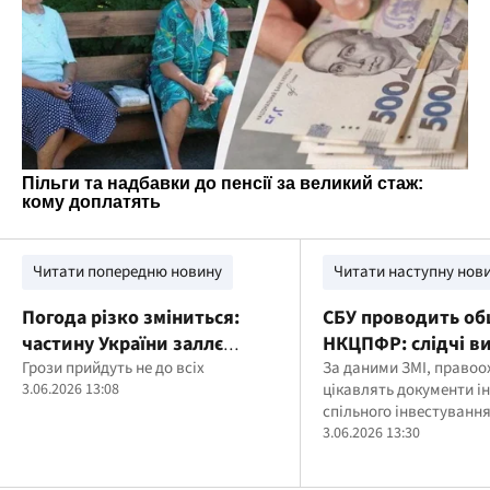
Читати попередню новину
Читати наступну нов
Погода різко зміниться:
СБУ проводить об
частину України заллє
НКЦПФР: слідчі в
дощами з градом
Грози прийдуть не до всіх
документи у спра
За даними ЗМІ, правоо
3.06.2026 13:08
цікавлять документи ін
колишнього члена 
спільного інвестування
попереднього керівниц
3.06.2026 13:30
регулятора