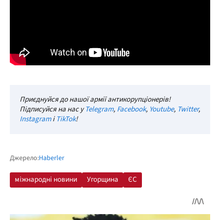
Приєднуйся до нашої армії антикорупціонерів!
Підписуйся на нас у
Telegram
,
Facebook
,
Youtube
,
Twitter
,
Instagram
і
TikTok
!
Джерело:
Haberler
міжнародні новини
Угорщина
ЄС