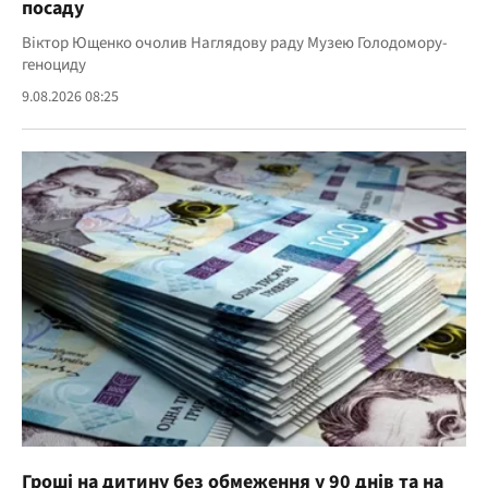
посаду
Віктор Ющенко очолив Наглядову раду Музею Голодомору-
геноциду
9.08.2026 08:25
Гроші на дитину без обмеження у 90 днів та на