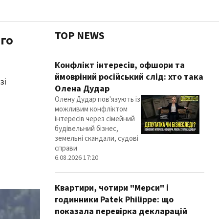
TOP NEWS
ого
Чесні
Конфлікт інтересів, офшори та
ймовріний російський слід: хто така
зі
Олена Дудар
Олену Дудар пов'язують із
Здор
можливим конфліктом
інтересів через сімейний
будівельний бізнес,
земельні скандали, судові
справи
6.08.2026 17:20
Квартири, чотири "Мерси" і
годинники Patek Philippe: що
показала перевірка декларацій