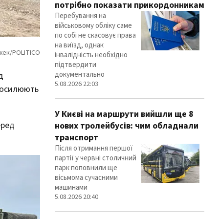
потрібно показати прикордонникам
Перебування на
військовому обліку саме
по собі не скасовує права
на виїзд, однак
інвалідність необхідно
підтвердити
документально
д
5.08.2026 22:03
 посилюють
У Києві на маршрути вийшли ще 8
еред
нових тролейбусів: чим обладнали
транспорт
Після отримання першої
партії у червні столичний
парк поповнили ще
вісьмома сучасними
машинами
5.08.2026 20:40