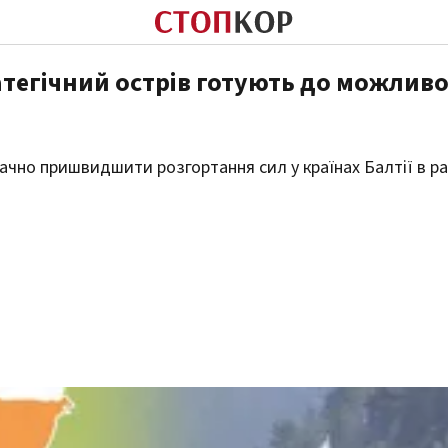
атегічний острів готують до можлив
начно пришвидшити розгортання сил у країнах Балтії в ра