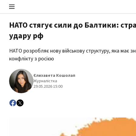
НАТО стягує сили до Балтики: стр
удару рф
Стоп Політичній Корупції
НАТО розробляє нову військову структуру, яка має з
конфлікту з росією
Політика
Єлизавета Кошолап
Журналістка
29.05.2026 15:00