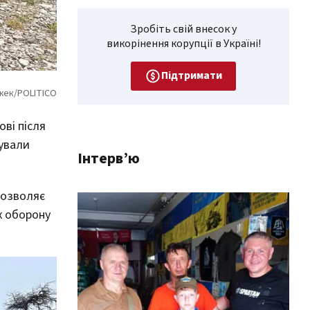
Зробіть свій внесок у
викорінення корупції в Україні!
Підтримати
ві після
вували
Інтерв’ю
дозволяє
к оборону