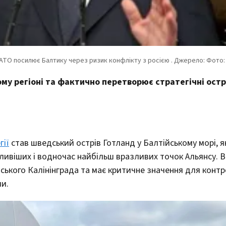
ому регіоні та фактично перетворює стратегічні остр
гії
став шведський острів Готланд у Балтійському морі, 
ливіших і водночас найбільш вразливих точок Альянсу. В
йського Калінінграда та має критичне значення для конт
и.