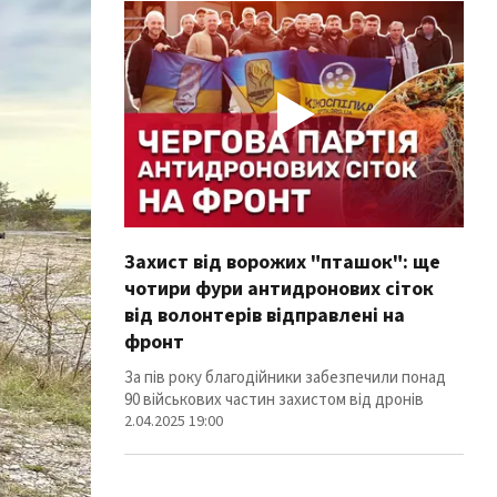
Захист від ворожих "пташок": ще
Про
чотири фури антидронових сіток
вол
від волонтерів відправлені на
100
фронт
Фури
ліні
За пів року благодійники забезпечили понад
12.02
90 військових частин захистом від дронів
2.04.2025 19:00