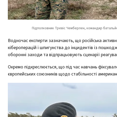
Водночас експерти зазначають, що російська активніс
кібероперацій і шпигунства до інцидентів із пошко
оборонні заходи та відпрацьовують сценарії реагува
Окремо підкреслюється, що під час навчань фіксувал
європейських союзників щодо стабільності американ