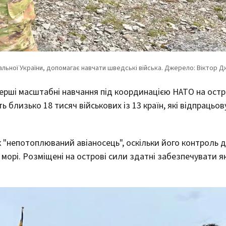
рші масштабні навчання під координацією НАТО на остро
ть близько 18 тисяч військових із 13 країн, які відпрацьо
 "непотоплюваний авіаносець", оскільки його контроль 
 морі. Розміщені на острові сили здатні забезпечувати я