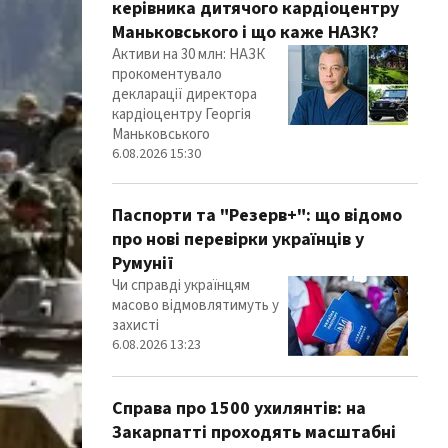
керівника дитячого кардіоцентру
Маньковського і що каже НАЗК?
Активи на 30 млн: НАЗК
прокоментувало
декларації директора
кардіоцентру Георгія
Маньковського
6.08.2026 15:30
Паспорти та "Резерв+": що відомо
про нові перевірки українців у
Румунії
Чи справді українцям
масово відмовлятимуть у
захисті
6.08.2026 13:23
Справа про 1500 ухилянтів: на
Закарпатті проходять масштабні