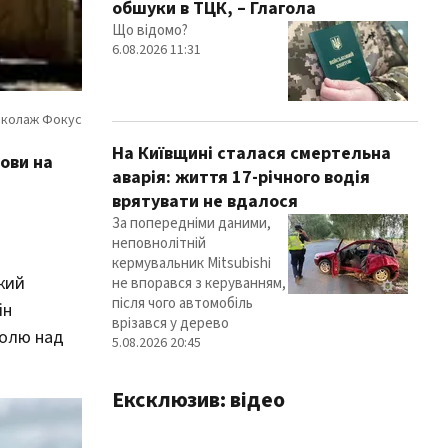
обшуки в ТЦК, – Глагола
Що відомо?
6.08.2026 11:31
На Київщині сталася смертельна
ови на
аварія: життя 17-річного водія
врятувати не вдалося
За попередніми даними,
неповнолітній
кермувальник Mitsubishi
який
не впорався з керуванням,
після чого автомобіль
ін
врізався у дерево
ролю над
5.08.2026 20:45
Ексклюзив: відео