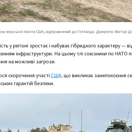
ть у регіоні зростає і набуває гібридного характеру — ві
дженням інфраструктури. На цьому тлі союзники по НАТО
ння на можливі загрози.
ося скорочення участі
США,
що викликає занепокоєння с
ських гарантій безпеки.