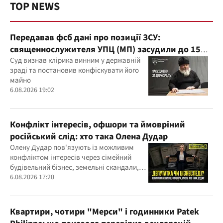
TOP NEWS
Передавав фсб дані про позиції ЗСУ:
священнослужителя УПЦ (МП) засудили до 15
років
Суд визнав клірика винним у державній
зраді та постановив конфіскувати його
майно
6.08.2026 19:02
Конфлікт інтересів, офшори та ймовріний
російський слід: хто така Олена Дудар
Олену Дудар пов'язують із можливим
конфліктом інтересів через сімейний
будівельний бізнес, земельні скандали,
судові справи
6.08.2026 17:20
Квартири, чотири "Мерси" і годинники Patek