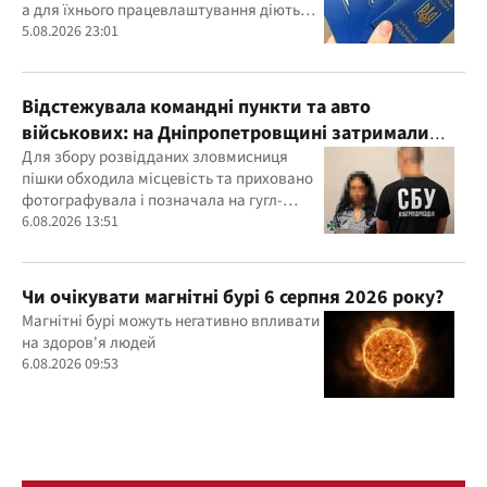
а для їхнього працевлаштування діють
окремі правила
5.08.2026 23:01
Відстежувала командні пункти та авто
військових: на Дніпропетровщині затримали
агентку ФСБ
Для збору розвідданих зловмисниця
пішки обходила місцевість та приховано
фотографувала і позначала на гугл-
картах об’єкти
6.08.2026 13:51
Чи очікувати магнітні бурі 6 серпня 2026 року?
Магнітні бурі можуть негативно впливати
на здоров'я людей
6.08.2026 09:53