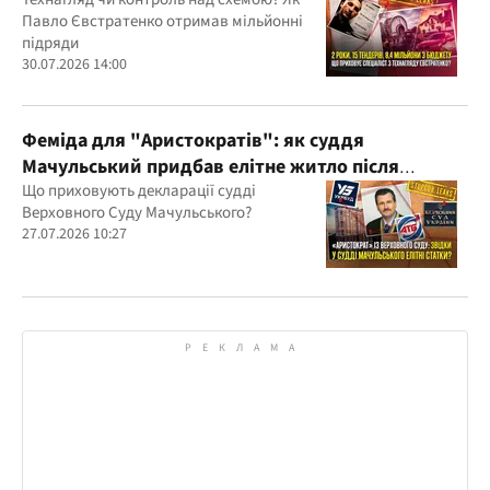
бюджетних мільйонів?
Павло Євстратенко отримав мільйонні
підряди
30.07.2026 14:00
Феміда для "Аристократів": як суддя
Мачульський придбав елітне житло після
вердикту на користь забудовника?
Що приховують декларації судді
Верховного Суду Мачульського?
27.07.2026 10:27