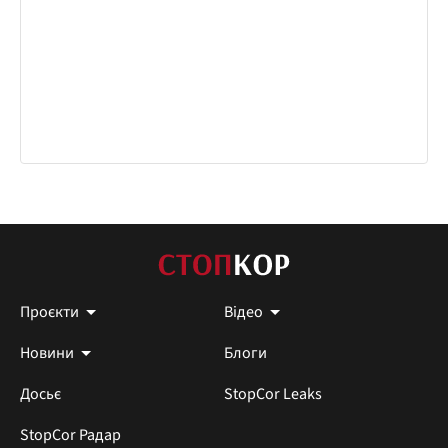
Проєкти
Відео
Новини
Блоги
Досьє
StopCor Leaks
StopCor Радар