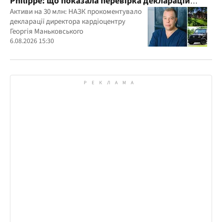
Philippe: що показала перевірка декларацій
керівника дитячого кардіоцентру
Активи на 30 млн: НАЗК прокоментувало
декларації директора кардіоцентру
Маньковського і що каже НАЗК?
Георгія Маньковського
6.08.2026 15:30