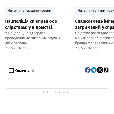
Читати попередню новину
Читати наступну нов
Нацполіція співпрацює зі
Спадкоємець імпе
слідством: у відомстві
затриманий у спра
підтвердили проведення
У Нацполіції підтвердили
смерть батька: що
Слідство розглядає ве
проведення масштабних слідчих
можливого вбивства з
обшуків у трьох обласних
дій у регіонах
бренду Mango Ісака Ан
главках
20.05.2026 09:35
20.05.2026 09:56
Коментарі