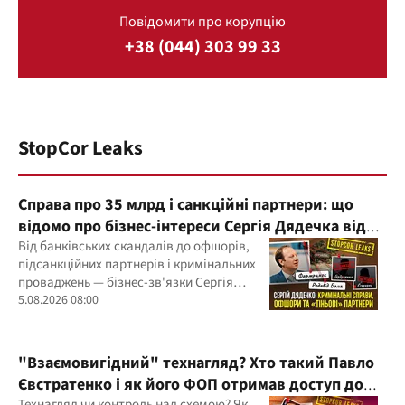
Повідомити про корупцію
+38 (044) 303 99 33
StopCor Leaks
Справа про 35 млрд і санкційні партнери: що
відомо про бізнес-інтереси Сергія Дядечка від
"Родовід Банку" до "ФАРМАСЕЛ"
Від банківських скандалів до офшорів,
підсанкційних партнерів і кримінальних
проваджень — бізнес-зв'язки Сергія
Дядечка й досі простягаються через
5.08.2026 08:00
Україну та кілька іноземних юрисдикцій
"Взаємовигідний" технагляд? Хто такий Павло
Євстратенко і як його ФОП отримав доступ до
Технагляд чи контроль над схемою? Як