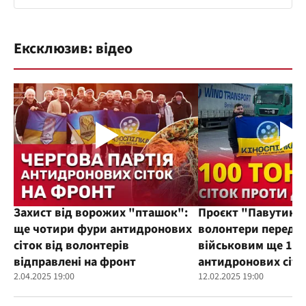
Ексклюзив: відео
Захист від ворожих "пташок":
Проєкт "Павутиння
ще чотири фури антидронових
волонтери переда
сіток від волонтерів
військовим ще 100
відправлені на фронт
антидронових сіто
2.04.2025 19:00
12.02.2025 19:00