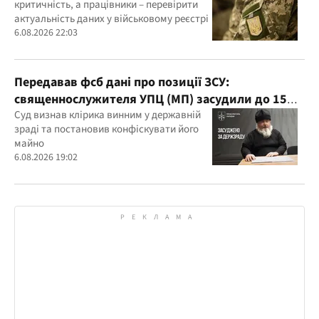
критичність, а працівники – перевірити
актуальність даних у військовому реєстрі
6.08.2026 22:03
Передавав фсб дані про позиції ЗСУ:
священнослужителя УПЦ (МП) засудили до 15
років
Суд визнав клірика винним у державній
зраді та постановив конфіскувати його
майно
6.08.2026 19:02