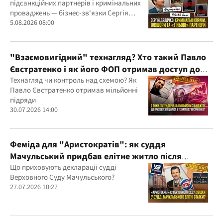
підсанкційних партнерів і кримінальних
проваджень — бізнес-зв'язки Сергія
Дядечка й досі простягаються через
5.08.2026 08:00
Україну та кілька іноземних юрисдикцій
"Взаємовигідний" технагляд? Хто такий Павло
Євстратенко і як його ФОП отримав доступ до
бюджетних мільйонів?
Технагляд чи контроль над схемою? Як
Павло Євстратенко отримав мільйонні
підряди
30.07.2026 14:00
Феміда для "Аристократів": як суддя
Мачульський придбав елітне житло після
вердикту на користь забудовника?
Що приховують декларації судді
Верховного Суду Мачульського?
27.07.2026 10:27