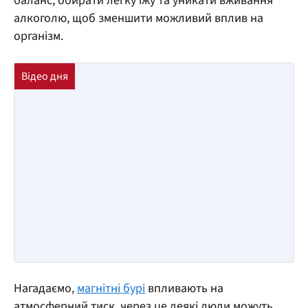
баланс, обирати легку їжу та уникати вживання
алкоголю, щоб зменшити можливий вплив на
організм.
Нагадаємо,
магнітні бурі
впливають на
атмосферний тиск, через це деякі люди можуть