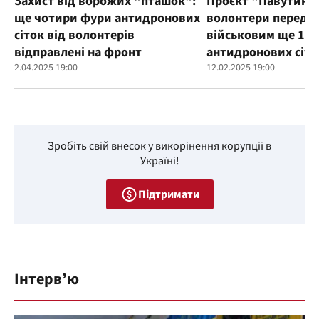
Захист від ворожих "пташок":
Проєкт "Павутиння
ще чотири фури антидронових
волонтери переда
сіток від волонтерів
військовим ще 100
відправлені на фронт
антидронових сіто
2.04.2025 19:00
12.02.2025 19:00
Зробіть свій внесок у викорінення корупції в
Україні!
Підтримати
Інтерв’ю