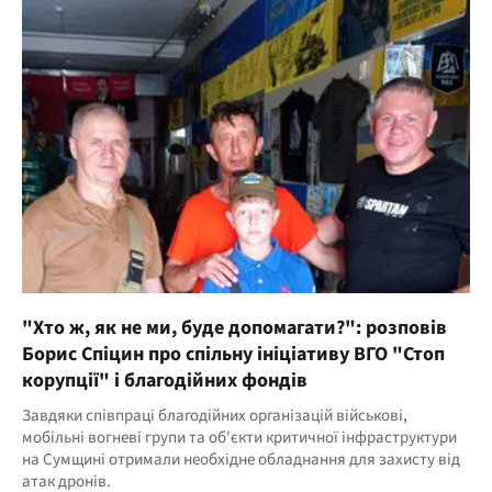
"Хто ж, як не ми, буде допомагати?": розповів
Борис Спіцин про спільну ініціативу ВГО "Стоп
корупції" і благодійних фондів
Завдяки співпраці благодійних організацій військові,
мобільні вогневі групи та об'єкти критичної інфраструктури
на Сумщині отримали необхідне обладнання для захисту від
атак дронів.