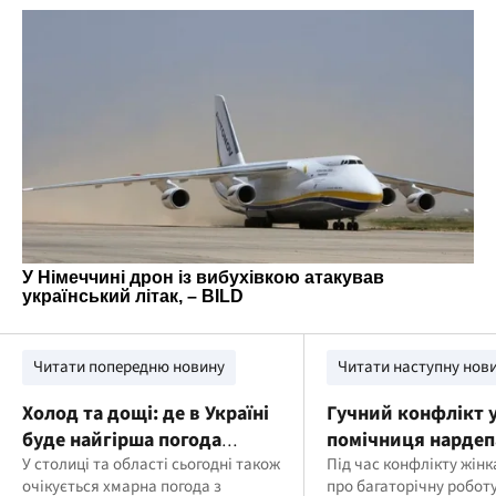
Читати попередню новину
Читати наступну нов
Холод та дощі: де в Україні
Гучний конфлікт у
буде найгірша погода
помічниця нардеп
сьогодні
У столиці та області сьогодні також
влаштувала сканда
Під час конфлікту жін
очікується хмарна погода з
про багаторічну роботу
водієм під час