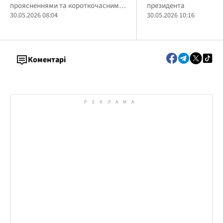
проясненнями та короткочасними
президента
комендантської г
дощами
30.05.2026 08:04
30.05.2026 10:16
(відео)
Коментарі