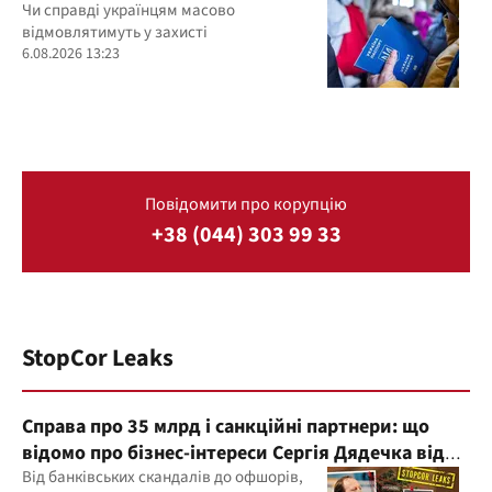
Чи справді українцям масово
відмовлятимуть у захисті
6.08.2026 13:23
Повідомити про корупцію
+38 (044) 303 99 33
StopCor Leaks
Справа про 35 млрд і санкційні партнери: що
відомо про бізнес-інтереси Сергія Дядечка від
"Родовід Банку" до "ФАРМАСЕЛ"
Від банківських скандалів до офшорів,