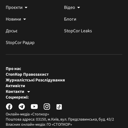
Проєкти
Відео
Новини
Блоги
Досьє
StopCor Leaks
StopCor Радар
Про нас
СтопКор Правозахист
Журналістські Розслідування
Активісти
Контакти
Редакція СтопКора
Соцмережі:
[email protected]
Журналісти-розслідувачі
[email protected]
Онлайн-медіа «Стопкор»
Поштова адреса: 03150, м.Київ, вул. Предславинська, буд. 43/2
Власник онлайн-медіа: ГО «СТОПКОР»