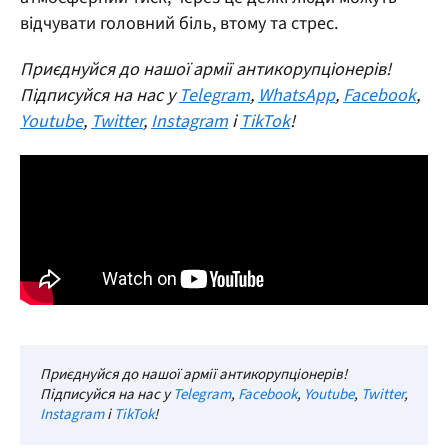
відчувати головний біль, втому та стрес.
Приєднуйся до нашої армії антикорупціонерів!
Підписуйся на нас у
Telegram
,
WhatsApp
,
Facebook
,
Youtube
,
Twitter
,
Instagram
і
TikTok
!
Приєднуйся до нашої армії антикорупціонерів!
Підписуйся на нас у
Telegram
,
Facebook
,
Youtube
,
Twitter
,
Instagram
і
TikTok
!