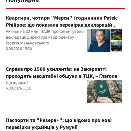
Квартири, чотири "Мерси" і годинники Patek
Philippe: що показала перевірка декларацій
керівника дитячого кардіоцентру
Активи на 30 млн: НАЗК прокоментувало
декларації директора кардіоцентру
Маньковського і що каже НАЗК?
Георгія Маньковського
6.08.2026 15:30
Справа про 1500 ухилянтів: на Закарпатті
проходять масштабні обшуки в ТЦК, – Глагола
Що відомо?
6.08.2026 11:31
Паспорти та "Резерв+": що відомо про нові
перевірки українців у Румунії