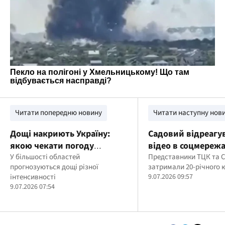
Читати попередню новину
Читати наступну нов
Дощі накриють Україну:
Садовий відреагу
якою чекати погоду
відео в соцмереж
сьогодні
У більшості областей
конфлікту з прац
Представники ТЦК та 
прогнозуються дощі різної
затримали 20-річного 
ТЦК на Сихові
інтенсивності
9.07.2026 09:57
9.07.2026 07:54