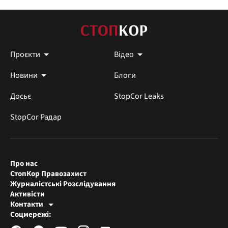
Проєкти
Відео
Новини
Блоги
Досьє
StopCor Leaks
StopCor Радар
Про нас
СтопКор Правозахист
Журналістські Розслідування
Активісти
Контакти
Редакція СтопКора
Соцмережі:
[email protected]
Журналісти-розслідувачі
[email protected]