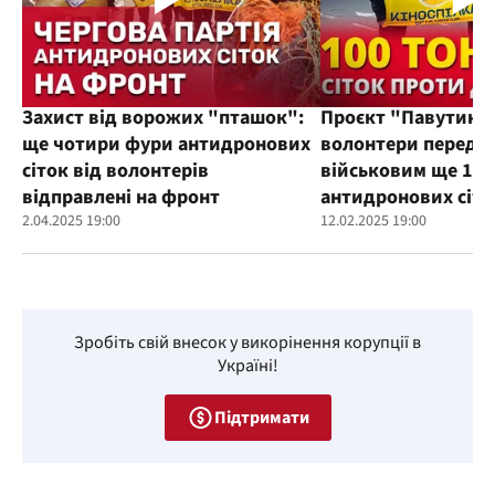
Захист від ворожих "пташок":
Проєкт "Павутиння
ще чотири фури антидронових
волонтери переда
сіток від волонтерів
військовим ще 100
відправлені на фронт
антидронових сіто
2.04.2025 19:00
12.02.2025 19:00
Зробіть свій внесок у викорінення корупції в
Україні!
Підтримати