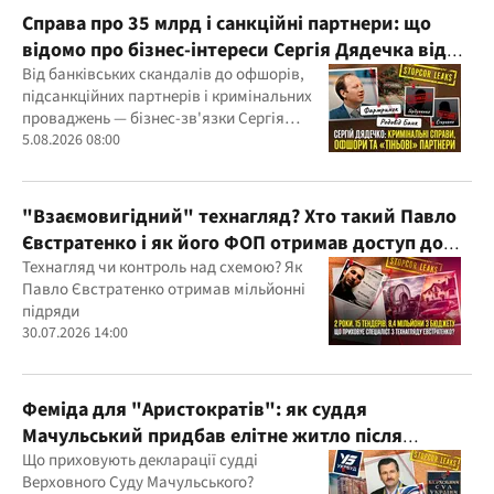
Справа про 35 млрд і санкційні партнери: що
відомо про бізнес-інтереси Сергія Дядечка від
"Родовід Банку" до "ФАРМАСЕЛ"
Від банківських скандалів до офшорів,
підсанкційних партнерів і кримінальних
проваджень — бізнес-зв'язки Сергія
Дядечка й досі простягаються через
5.08.2026 08:00
Україну та кілька іноземних юрисдикцій
"Взаємовигідний" технагляд? Хто такий Павло
Євстратенко і як його ФОП отримав доступ до
бюджетних мільйонів?
Технагляд чи контроль над схемою? Як
Павло Євстратенко отримав мільйонні
підряди
30.07.2026 14:00
Феміда для "Аристократів": як суддя
Мачульський придбав елітне житло після
вердикту на користь забудовника?
Що приховують декларації судді
Верховного Суду Мачульського?