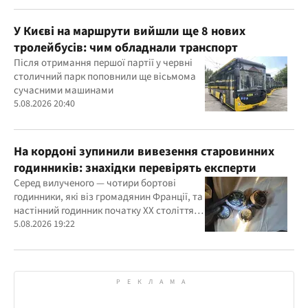
У Києві на маршрути вийшли ще 8 нових
тролейбусів: чим обладнали транспорт
Після отримання першої партії у червні
столичний парк поповнили ще вісьмома
сучасними машинами
5.08.2026 20:40
На кордоні зупинили вивезення старовинних
годинників: знахідки перевірять експерти
Серед вилученого — чотири бортові
годинники, які віз громадянин Франції, та
настінний годинник початку ХХ століття,
знайдений в автомобілі українця
5.08.2026 19:22