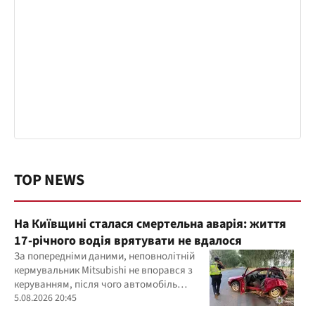
TOP NEWS
На Київщині сталася смертельна аварія: життя
17-річного водія врятувати не вдалося
За попередніми даними, неповнолітній
кермувальник Mitsubishi не впорався з
керуванням, після чого автомобіль
врізався у дерево
5.08.2026 20:45