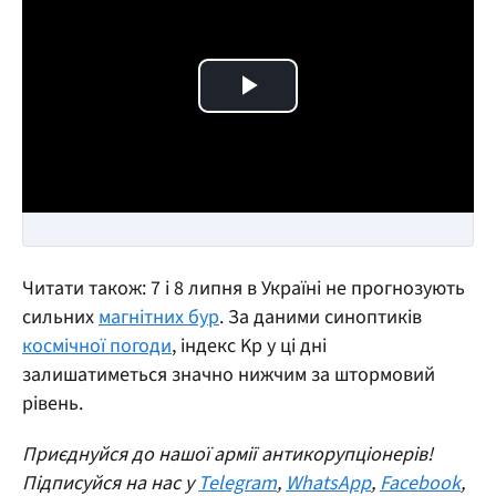
Play Video
Читати також: 7 і 8 липня в Україні не прогнозують
сильних
магнітних бур
. За даними синоптиків
космічної погоди
, індекс Kp у ці дні
залишатиметься значно нижчим за штормовий
рівень.
Приєднуйся до нашої армії антикорупціонерів!
Підписуйся на нас у
Telegram
,
WhatsApp
,
Facebook
,