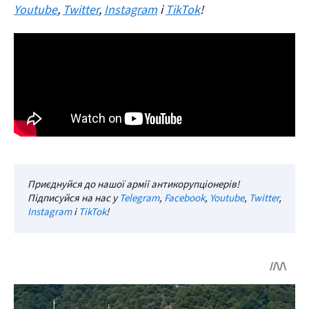
Youtube
,
Twitter
,
Instagram
і
TikTok
!
Приєднуйся до нашої армії антикорупціонерів!
Підписуйся на нас у
Telegram
,
Facebook
,
Youtube
,
Twitter
,
Instagram
і
TikTok
!