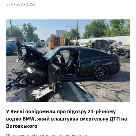
13.07.2026 21:52
У Києві повідомили про підозру 21-річному
водію BMW, який влаштував смертельну ДТП на
Виговського
Підозрюваний не мав посвідчення водія