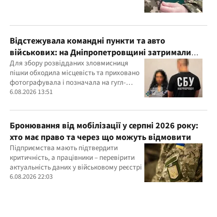
Відстежувала командні пункти та авто
військових: на Дніпропетровщині затримали
агентку ФСБ
Для збору розвідданих зловмисниця
пішки обходила місцевість та приховано
фотографувала і позначала на гугл-
картах об’єкти
6.08.2026 13:51
Бронювання від мобілізації у серпні 2026 року:
хто має право та через що можуть відмовити
Підприємства мають підтвердити
критичність, а працівники – перевірити
актуальність даних у військовому реєстрі
6.08.2026 22:03