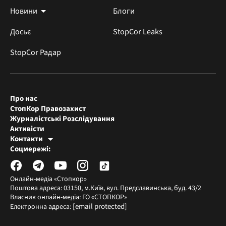
Новини
Блоги
Досьє
StopCor Leaks
StopCor Радар
Про нас
СтопКор Правозахист
Журналістські Розслідування
Активісти
Контакти
Редакція СтопКора
Соцмережі:
[email protected]
Журналісти-розслідувачі
[email protected]
Онлайн-медіа «Стопкор»
Поштова адреса: 03150, м.Київ, вул. Предславинська, буд. 43/2
Власник онлайн-медіа: ГО «СТОПКОР»
[email protected]
Електронна адреса: