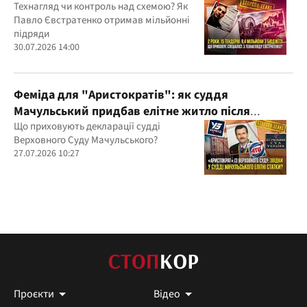
бюджетних мільйонів?
Технагляд чи контроль над схемою? Як
Павло Євстратенко отримав мільйонні
підряди
30.07.2026 14:00
Феміда для "Аристократів": як суддя
Мачульський придбав елітне житло після
вердикту на користь забудовника?
Що приховують декларації судді
Верховного Суду Мачульського?
27.07.2026 10:27
Проєкти
Відео