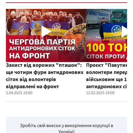
Захист від ворожих "пташок":
Проєкт "Павутиння
ще чотири фури антидронових
волонтери переда
сіток від волонтерів
військовим ще 100
відправлені на фронт
антидронових сіто
2.04.2025 19:00
12.02.2025 19:00
Зробіть свій внесок у викорінення корупції в
Україні!