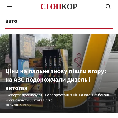
авто
Стоп Політичній Корупції
Чесні
Ціни на пальне знову пішли вгору:
на АЗС подорожчали дизель і
Політика
Здор
автогаз
Експерти прогнозують нове зростання цін на пальне: бензин
може сягнути 88 грн за літр
30.07.2026 13:00