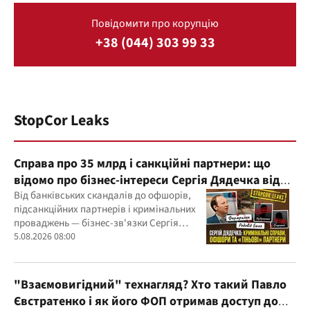
Повідомити про корупцію
+38 (044) 303 99 33
StopCor Leaks
Справа про 35 млрд і санкційні партнери: що
відомо про бізнес-інтереси Сергія Дядечка від
"Родовід Банку" до "ФАРМАСЕЛ"
Від банківських скандалів до офшорів,
підсанкційних партнерів і кримінальних
проваджень — бізнес-зв'язки Сергія
Дядечка й досі простягаються через
5.08.2026 08:00
Україну та кілька іноземних юрисдикцій
"Взаємовигідний" технагляд? Хто такий Павло
Євстратенко і як його ФОП отримав доступ до