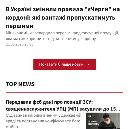
В Україні змінили правила "єЧерги" на
кордоні: які вантажі пропускатимуть
першими
Мінекономіки затвердило перелік швидкопсувної продукції,
яка матиме пріоритет під час перетину кордону
21.05.2026 23:03
Показати більше новин
TOP NEWS
Передавав фсб дані про позиції ЗСУ:
священнослужителя УПЦ (МП) засудили до 15
років
Суд визнав клірика винним у державній
зраді та постановив конфіскувати його
майно