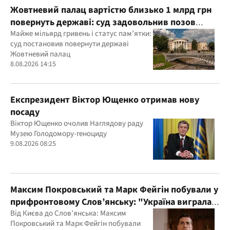
Жовтневий палац вартістю близько 1 млрд грн
повернуть державі: суд задовольнив позов
прокуратури
Майже мільярд гривень і статус пам’ятки:
суд постановив повернути державі
Жовтневий палац
8.08.2026 14:15
Експрезидент Віктор Ющенко отримав нову
посаду
Віктор Ющенко очолив Наглядову раду
Музею Голодомору-геноциду
9.08.2026 08:25
Максим Покровський та Марк Фейгін побували у
прифронтовому Слов’янську: "Україна виграла
цю війну"
Від Києва до Слов’янська: Максим
Покровський та Марк Фейгін побували