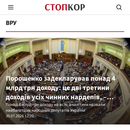
ВРУ
Стоп Політичній Корупції
Чесні
Порошенко задекларував понад 4
млрд грн доходу: це дві третини
Політика
Здор
доходів усіх чинних нардепів, –
YouControl
Понад 6 млрд грн доходу на всіх: аналітики назвали
найбагатших народних депутатів України
30.07.2026 12:20