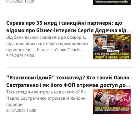
судові справи
6.08.2026 17:20
Справа про 35 млрд і санкційні партнери: що
відомо про бізнес-інтереси Сергія Дядечка від
"Родовід Банку" до "ФАРМАСЕЛ"
Від банківських скандалів до офшорів,
підсанкційних партнерів і кримінальних
проваджень — бізнес-зв'язки Сергія
Дядечка й досі простягаються через
5.08.2026 08:00
Україну та кілька іноземних юрисдикцій
"Взаємовигідний" технагляд? Хто такий Павло
Євстратенко і як його ФОП отримав доступ до
бюджетних мільйонів?
Технагляд чи контроль над схемою? Як
Павло Євстратенко отримав мільйонні
підряди
30.07.2026 14:00