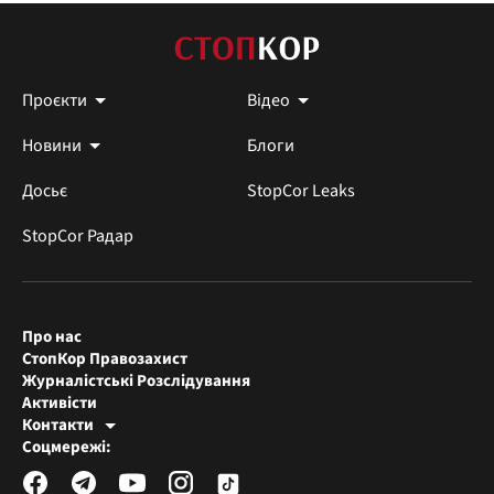
Проєкти
Відео
Новини
Блоги
Досьє
StopCor Leaks
StopCor Радар
Про нас
СтопКор Правозахист
Журналістські Розслідування
Активісти
Контакти
Редакція СтопКора
Соцмережі:
[email protected]
Журналісти-розслідувачі
[email protected]