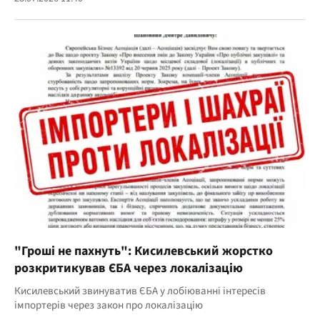
"Гроші не пахнуть": Кисилевський жорстко
розкритикував ЄБА через локалізацію
Кисилевський звинуватив ЄБА у лобіюванні інтересів
імпортерів через закон про локалізацію