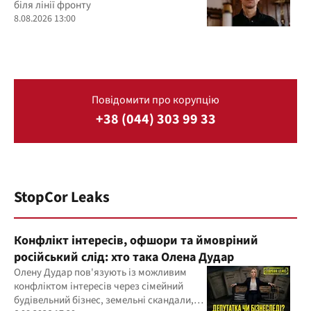
біля лінії фронту
8.08.2026 13:00
Повідомити про корупцію
+38 (044) 303 99 33
StopCor Leaks
Конфлікт інтересів, офшори та ймовріний
російський слід: хто така Олена Дудар
Олену Дудар пов'язують із можливим
конфліктом інтересів через сімейний
будівельний бізнес, земельні скандали,