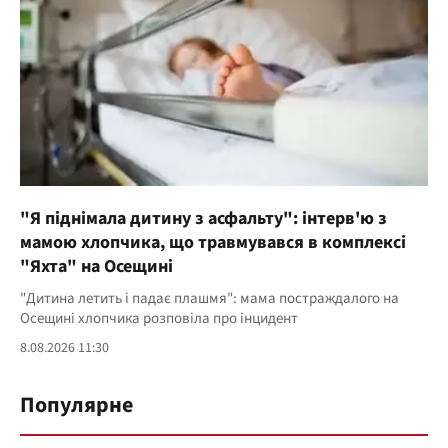
"Я піднімала дитину з асфальту": інтерв'ю з
мамою хлопчика, що травмувався в комплексі
"Яхта" на Осещині
"Дитина летить і падає плашмя": мама постраждалого на
Осещині хлопчика розповіла про інцидент
8.08.2026 11:30
Популярне