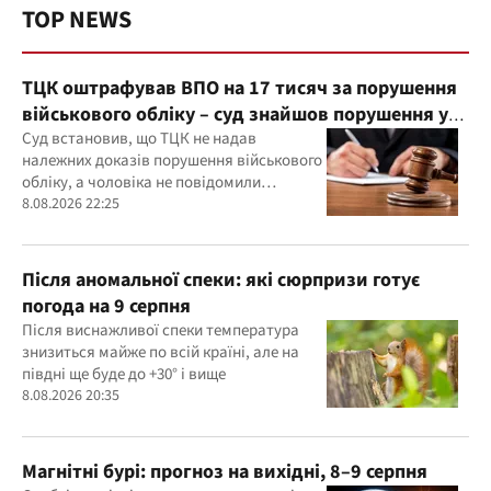
TOP NEWS
ТЦК оштрафував ВПО на 17 тисяч за порушення
військового обліку – суд знайшов порушення у
діях ТЦК
Суд встановив, що ТЦК не надав
належних доказів порушення військового
обліку, а чоловіка не повідомили
належним чином про дату та місце
8.08.2026 22:25
розгляду справи
Після аномальної спеки: які сюрпризи готує
погода на 9 серпня
Після виснажливої спеки температура
знизиться майже по всій країні, але на
півдні ще буде до +30° і вище
8.08.2026 20:35
Магнітні бурі: прогноз на вихідні, 8–9 серпня