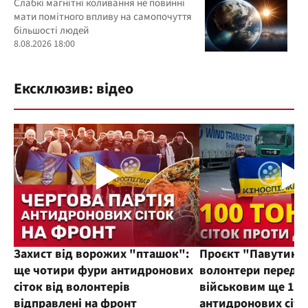
Слабкі магнітні коливання не повинні
мати помітного впливу на самопочуття
більшості людей
8.08.2026 18:00
Ексклюзив: відео
Захист від ворожих "пташок":
Проєкт "Павутиння
ще чотири фури антидронових
волонтери переда
сіток від волонтерів
військовим ще 100
відправлені на фронт
антидронових сіто