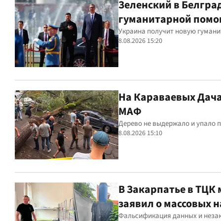
Зеленский в Белгра
гуманитарной пом
Украина получит новую гумани
8.08.2026 15:20
На Караваевых Дача
МАФ
Дерево не выдержало и упало
8.08.2026 15:10
В Закарпатье в ТЦК
заявил о массовых 
Фальсификация данных и неза