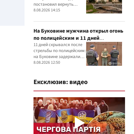
прокуратуры
постановил вернуть
государству Жовтневый
8.08.2026 14:15
дворец
На Буковине мужчина открыл огонь
по полицейским и 11 дней
скрывался: его задержали
11 дней скрывался после
стрельбы по полицейским:
на Буковине задержали
54-летнего мужчину
8.08.2026 12:50
Ексклюзив: видео