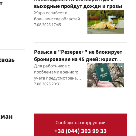
т
выходные пройдут дожди и грозы
Жара ослабеет в
большинстве областей
7.08.2026 17:45
Розыск в "Резерве+" не блокирует
квозь
бронирование на 45 дней: юрист
объяснил важный нюанс
Для работников с
проблемами военного
учета предусмотрена
специальная процедура
7.08.2026 20:31
бронирования сроком до
45 дней
сман
Сообщить о коррупции
+38 (044) 303 99 33