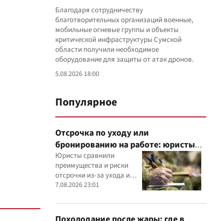
Благодаря сотрудничеству
благотворительных организаций военные,
мобильные огневые группы и объекты
критической инфраструктуры Сумской
области получили необходимое
оборудование для защиты от атак дронов.
5.08.2026 18:00
Популярное
Отсрочка по уходу или
бронированию на работе: юристы
объяснили, что надежнее
Юристы сравнили
преимущества и риски
отсрочки из-за ухода и
бронирования работника
7.08.2026 23:01
критически важным
предприятием
Похолодание после жары: где в