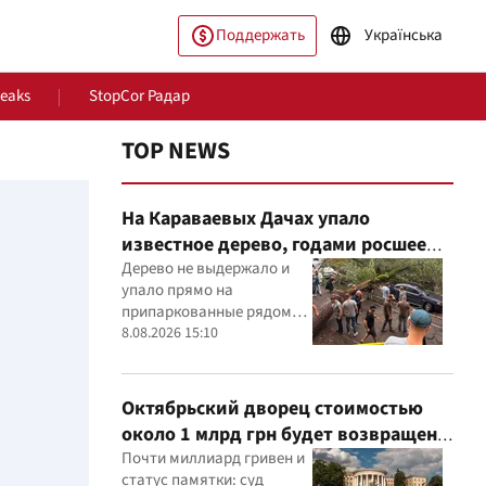
Поддержать
Українська
Leaks
StopCor Радар
TOP NEWS
На Караваевых Дачах упало
известное дерево, годами росшее
сквозь МАФ
Дерево не выдержало и
упало прямо на
припаркованные рядом
машины
8.08.2026 15:10
ество
Мир
Октябрьский дворец стоимостью
около 1 млрд грн будет возвращен
государству: суд удовлетворил иск
Почти миллиард гривен и
статус памятки: суд