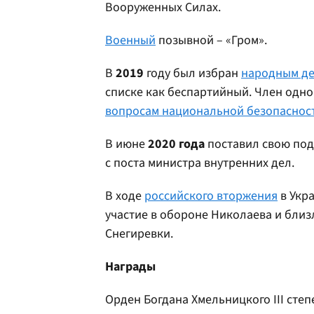
Вооруженных Силах.
Военный
позывной – «Гром».
В
2019
году был избран
народным де
списке как беспартийный. Член одн
вопросам национальной безопасност
В июне
2020 года
поставил свою под
с поста министра внутренних дел.
В ходе
российского вторжения
в Укр
участие в обороне Николаева и бли
Снегиревки.
Награды
Орден Богдана Хмельницкого III степе