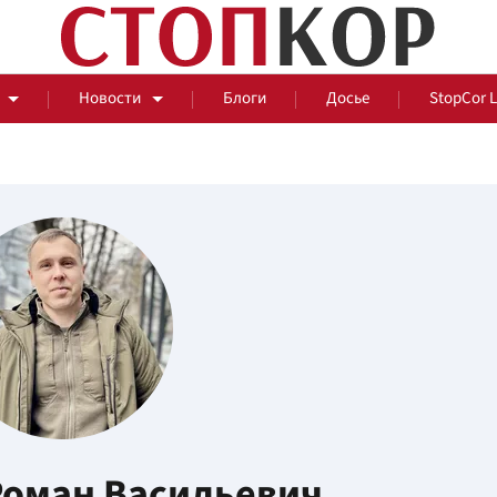
Новости
Блоги
Досье
StopCor 
За оградой
События
Общ
Роман Васильевич