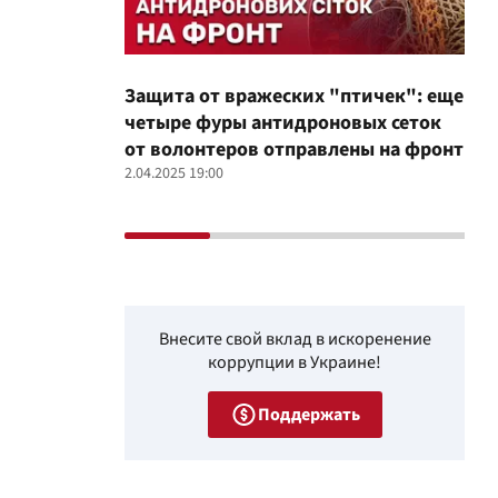
Защита от вражеских "птичек": еще
Про
четыре фуры антидроновых сеток
вол
от волонтеров отправлены на фронт
100
2.04.2025 19:00
12.02
Внесите свой вклад в искоренение
коррупции в Украине!
Поддержать