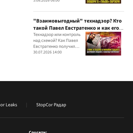
партнеров и уголовных
5.08.2026 08:00
производств — бизнес-
связи Сергея Дядечко до
сих пор простираются
"Взаимовыгодный" технадзор? Кто
через Украину и несколько
такой Павел Евстратенко и как его
иностранных юрисдикций
ФЛП получил доступ к бюджетным
Технадзор или контроль
над схемой? Как Павел
миллионам?
Евстратенко получил
миллионные подряды
30.07.2026 14:00
or Leaks
StopCor Радар
Соцсети: